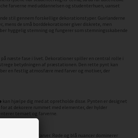
matche farverne med uddannelsen og studenterhuen, uanset
de stil gennem forskellige dekorationstyper. Guirlanderne
r, mens de små borddekorationer giver diskrete, men
skaber hyggelig stemning og fungerer som stemningsskabende
 næste fase i livet. Dekorationer spiller en central rolle i
rstrege betydningen af præstationen. Den rette pynt kan
aber en festlig atmosfære med farver og motiver, der
e
kan hjælpe dig med at opretholde disse. Pynten er designet
d for at dekorere rummet med elementer, der hylder
nterer temaet og farverne.
nelsens officielle farver. Røde og blå nuancer dominerer