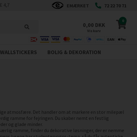
 4,7
EMÆRKET
72 22 70 71
0
0,00 DKK
Vis kurv
WALLSTICKERS
BOLIG & DEKORATION
stlige atmosfære. Det handler om at markere en stor milepæl
ærdig ramme for fejringen. Du skaber nemt en festlig
eder og glade minder.
 særlig ramme, finder du dekorative løsninger, der er nemme
 mens lysene har studentervogns-tema, så du får autentiske