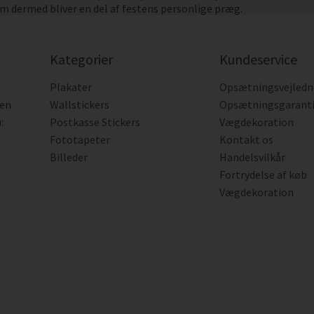
om dermed bliver en del af festens personlige præg.
Kategorier
Kundeservice
Plakater
Opsætningsvejledn
den
Wallstickers
Opsætningsgarant
:
Postkasse Stickers
Vægdekoration
Fototapeter
Kontakt os
Billeder
Handelsvilkår
Fortrydelse af køb
Vægdekoration