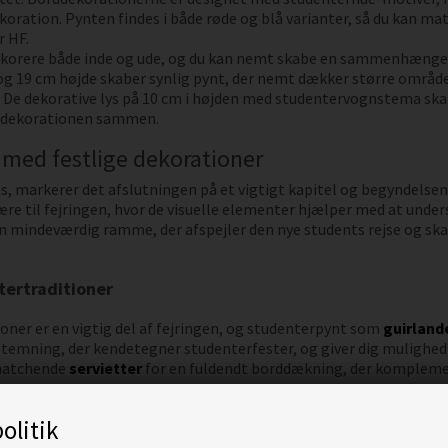
koration. Pynten findes i både røde og blå varianter, så du kan 
r HF.
dekorere både inde og ude, og du kan nemt skabe en sammenhængen
g 19 cm højde skaber synlig pynt, der nemt dækker større område
et. De dekorative lys på 10 cm i højden med studentervognstema 
e dekorationen sammen.
 med festlige dekorationer
, markerer det afslutningen på et vigtigt kapitel og begyndelsen på
re til fejringen, hvor de visuelle elementer hjælper med at unde
en mindeværdig ramme, der afspejler den nye students rejse og sk
tertraditioner
oner er en vigtig del af fejringen, og studenterpynt som
guirland
 stemning, der kendetegner studenterfester, og giver dig mulighe
 matchende
servietter
for en fuldendt borddækning, der kompleme
tudenterfest pynt til din dimission
olitik
pynt har en særlig betydning, da de traditionelt skal matche uddan