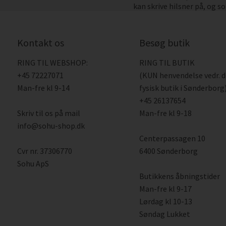
kan skrive hilsner på, og s
Kontakt os
Besøg butik
RING TIL WEBSHOP:
RING TIL BUTIK
+45 72227071
(KUN henvendelse vedr. 
Man-fre kl 9-14
fysisk butik i Sønderborg)
+45 26137654
Skriv til os på mail
Man-fre kl 9-18
info@sohu-shop.dk
Centerpassagen 10
Cvr nr. 37306770
6400 Sønderborg
Sohu ApS
Butikkens åbningstider
Man-fre kl 9-17
Lørdag kl 10-13
Søndag Lukket