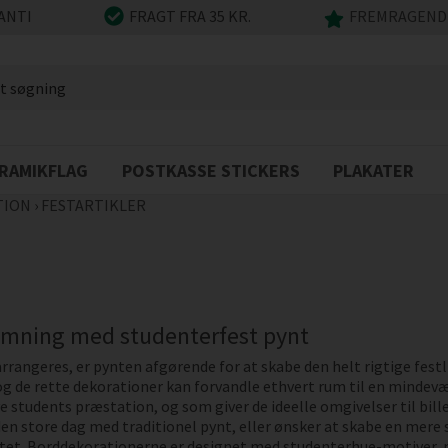
ANTI
FRAGT FRA 35 KR.
FREMRAGENDE
RAMIKFLAG
POSTKASSE STICKERS
PLAKATER
TION
›
FESTARTIKLER
emning med studenterfest pynt
arrangeres, er pynten afgørende for at skabe den helt rigtige fe
og de rette dekorationer kan forvandle ethvert rum til en mindev
e students præstation, og som giver de ideelle omgivelser til bill
en store dag med traditionel pynt, eller ønsker at skabe en mere
alitet. Borddekorationerne er designet med studenterhue-motiver,