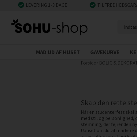
LEVERING 1-3 DAGE
TILFREDHEDSGAR
MAD UD AF HUSET
GAVEKURVE
KE
Forside
›
BOLIG & DEKORA
Skab den rette st
Når en studenterfest skal 
med stil og personlighed, 
stemning, der fejrer den ny
Uanset om du vil markere d
at installere og af høj kv