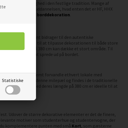
kaber genkendelighed i den festlige tradition. Mange af
tte
 matche farverne på uddannelsen, hvad enten det er HF, HHX
deelt på bordet som
borddekoration
.
vor hvert element bidrager til den autentiske
ver fleksibilitet til at tilpasse dekorationen til både store
m med en længde på 380 cm kan dække et stort område. Til
. og er ideelle til at sprede ud på bordet.
n store dag. Du kan nemt forvandle ethvert lokale med
Statistiske
et til at markere denne milepæl og findes i de traditionelle
m guirlander, der med deres længde på 380 cm er ideelle til at
est. Udover de større dekorative elementer er det de finere,
relevante motiver som studenterhue og studentervogne, der
 kan du komplementere pynten med små
Kort
, som gæsterne