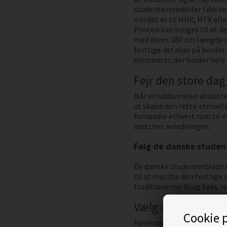
studentersymboler i din de
om det er til HHX, HTX elle
Pynten kan bruges til at 
med deres 380 cm længde o
festlige detaljer på bord
elementer, der binder hel
Fejr den store dag
Når en uddannelse afsluttes
at skabe den rette atmosfæ
forvandle ethvert rum til 
matcher anledningen.
Følg de danske studen
De danske studentertraditi
til at matche den festlige
traditionerne. Brug f.eks.
Vælg den ideelle s
Cookie p
Farverne på studenterfest 