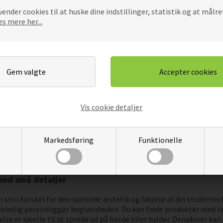
or hver farve repræsenterer forskellige uddannelsesretninger og s
ender cookies til at huske dine indstillinger, statistik og at målre
esignet til studenterfester og findes i både rød og blå, så de kan
s mere her...
mpel finde et
lys i glas med en blå studentervogn
, som passer i
ramme for festen
r arbejder sammen for at skabe en sammenhængende dekoration, h
ombinationen af forskellige størrelser og placeringsmuligheder gi
ge forskellige typer
stearinlys
og
blå studenter-guirlander
, so
tudenterhuer som borddekoration
, der kommer i et sæt med 8 stk
Vis cookie detaljer
ynt passer til din fest?
en, er det vigtigt at skabe en festlig atmosfære, der afspejler de
Markedsføring
Funktionelle
straks sætter stemningen. Studenterfestpynten er specifikt design
an matche din uddannelseshue. Du finder forskellige typer pynt, so
områder.
med små detaljer
 stor forskel for den samlede æstetik og følelse af din studenterf
virkelig personliggør begivenheden. Du kan finde produkter med 
se er ideelle til at sprede ud på borde eller hylder. Derudover