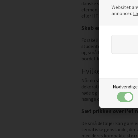
danske studenterfester, hv
Websitet anv
elementerne er specifikt d
annoncer.
Læ
eller HTX. Du kan for ekse
Skab en mindeværdig 
Forskellige pynt-elemente
studenterfest-atmosfære. K
og små lokaler. Du kan væl
bordet kan du bruge
blå s
Hvilken studenterp
Når du skal fejre dimission
Nødvendige
dekorative elementer, der 
røde og blå farver, så du k
hænge op og dække store 
Sæt prikken over i'et 
De små detaljer kan gøre en
tematiske genstande, der 
med deres kompakte størrel