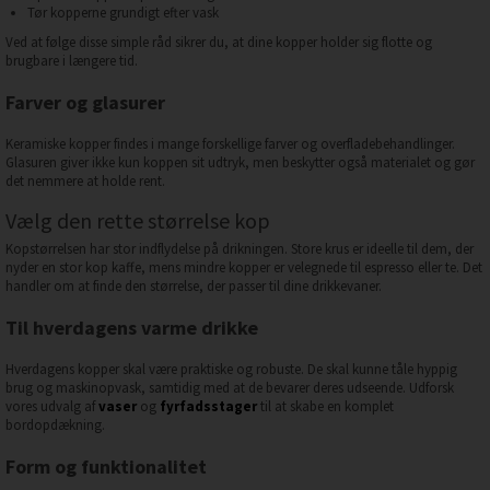
Tør kopperne grundigt efter vask
Ved at følge disse simple råd sikrer du, at dine kopper holder sig flotte og
brugbare i længere tid.
Farver og glasurer
Keramiske kopper findes i mange forskellige farver og overfladebehandlinger.
Glasuren giver ikke kun koppen sit udtryk, men beskytter også materialet og gør
det nemmere at holde rent.
Vælg den rette størrelse kop
Kopstørrelsen har stor indflydelse på drikningen. Store krus er ideelle til dem, der
nyder en stor kop kaffe, mens mindre kopper er velegnede til espresso eller te. Det
handler om at finde den størrelse, der passer til dine drikkevaner.
Til hverdagens varme drikke
Hverdagens kopper skal være praktiske og robuste. De skal kunne tåle hyppig
brug og maskinopvask, samtidig med at de bevarer deres udseende. Udforsk
vores udvalg af
vaser
og
fyrfadsstager
til at skabe en komplet
bordopdækning.
Form og funktionalitet