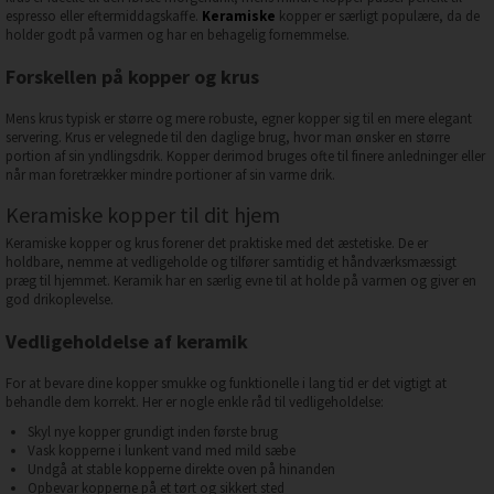
espresso eller eftermiddagskaffe.
Keramiske
kopper er særligt populære, da de
holder godt på varmen og har en behagelig fornemmelse.
Forskellen på kopper og krus
Mens krus typisk er større og mere robuste, egner kopper sig til en mere elegant
servering. Krus er velegnede til den daglige brug, hvor man ønsker en større
portion af sin yndlingsdrik. Kopper derimod bruges ofte til finere anledninger eller
når man foretrækker mindre portioner af sin varme drik.
Keramiske kopper til dit hjem
Keramiske kopper og krus forener det praktiske med det æstetiske. De er
holdbare, nemme at vedligeholde og tilfører samtidig et håndværksmæssigt
præg til hjemmet. Keramik har en særlig evne til at holde på varmen og giver en
god drikoplevelse.
Vedligeholdelse af keramik
For at bevare dine kopper smukke og funktionelle i lang tid er det vigtigt at
behandle dem korrekt. Her er nogle enkle råd til vedligeholdelse:
Skyl nye kopper grundigt inden første brug
Vask kopperne i lunkent vand med mild sæbe
Undgå at stable kopperne direkte oven på hinanden
Opbevar kopperne på et tørt og sikkert sted