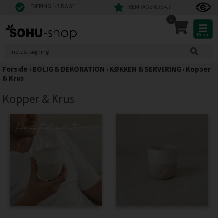
LEVERING 1-3 DAGE
FREMRAGENDE 4,7
0
Menu
Forside
›
BOLIG & DEKORATION
›
KØKKEN & SERVERING
›
Kopper
& Krus
Kopper & Krus