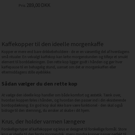
289,00
DKK
Pris
Kaffekopper til den ideelle morgenkaffe
Kopper er mere end bare drikkebeholdere - de er en væsentlig del af hverdagens
små ritualer. En velvalgt kaffekop kan løfte morgenstunden og tilføje et smukt
element til borddækningen. Den rette kop ligger godt i hånden og gør hver
kaffepause til en behagelig stund, uanset om det er morgenkaffen eller
eftermiddagens stille øjeblikke.
Sådan vælger du den rette kop
At vælge den ideelle kop handler om både komfort og æstetik. Tænk over,
hvordan koppen føles i hånden, og hvordan den passer ind i din eksisterende
bordopdækning. En god kop skal ikke bare være funktionel - den skal også
bidrage til den stemning, du ønsker at skabe i dit hjem.
Krus, der holder varmen længere
Forskellige typer af kaffekopper og krus er designet til forskellige formål. Store
krus er ideelle til den første morgendrik, mens mindre kopper passer perfekt til