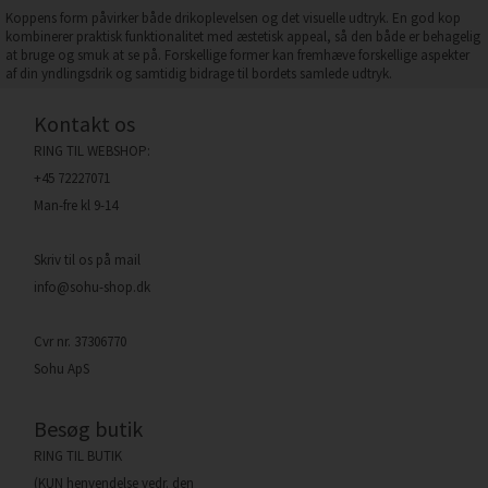
Koppens form påvirker både drikoplevelsen og det visuelle udtryk. En god kop
kombinerer praktisk funktionalitet med æstetisk appeal, så den både er behagelig
at bruge og smuk at se på. Forskellige former kan fremhæve forskellige aspekter
af din yndlingsdrik og samtidig bidrage til bordets samlede udtryk.
Kontakt os
RING TIL WEBSHOP:
+45 72227071
Man-fre kl 9-14
Skriv til os på mail
info@sohu-shop.dk
Cvr nr. 37306770
Sohu ApS
Besøg butik
RING TIL BUTIK
(KUN henvendelse vedr. den