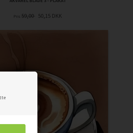
AKVAREL BLADE 3 - PLAKAT
59,00
50,15
DKK
Pris
tte