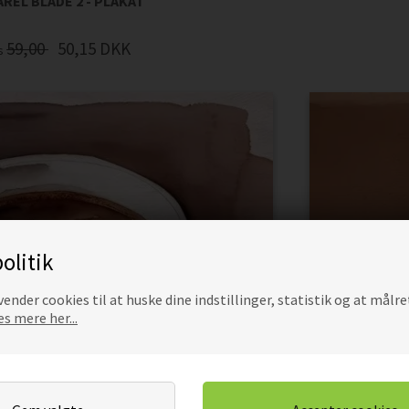
REL BLADE 2 - PLAKAT
59,00
50,15
DKK
is
olitik
ender cookies til at huske dine indstillinger, statistik og at målre
s mere her...