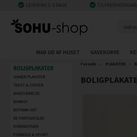
LEVERING 1-3 DAGE
TILFREDHEDSGAR
MAD UD AF HUSET
GAVEKURVE
KE
Forside
›
PLAKATER
›
B
BOLIGPLAKATER
GAMER PLAKATER
BOLIGPLAKAT
TEKST & CITATER
BADEVÆRELSE
BANKSY
BOTANIK ART
DE FANTASIFULDE
DYREMOTIVER
FODBOLD & SPORT