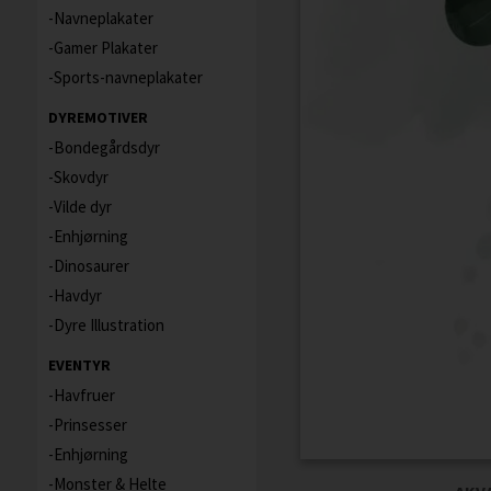
Navneplakater
Gamer Plakater
Sports-navneplakater
DYREMOTIVER
Bondegårdsdyr
Skovdyr
Vilde dyr
Enhjørning
Dinosaurer
Havdyr
Dyre Illustration
EVENTYR
Havfruer
Prinsesser
Enhjørning
Monster & Helte