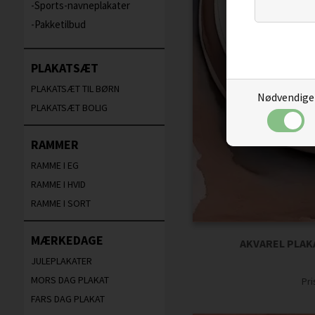
Sports-navneplakater
Pakketilbud
PLAKATSÆT
PLAKATSÆT TIL BØRN
Nødvendige
PLAKATSÆT BOLIG
RAMMER
RAMME I EG
RAMME I HVID
RAMME I SORT
MÆRKEDAGE
AKVAREL PLAK
JULEPLAKATER
MORS DAG PLAKAT
Pr
FARS DAG PLAKAT