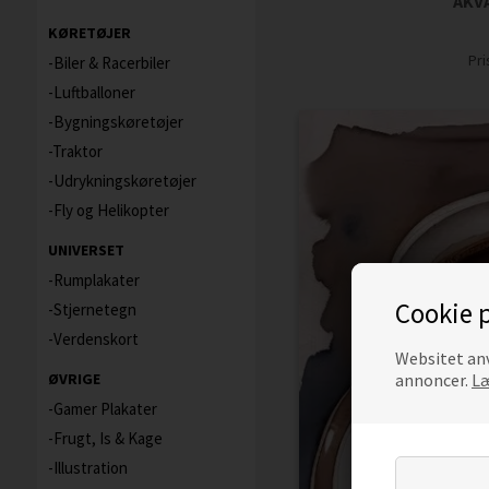
AKVA
KØRETØJER
Pr
Biler & Racerbiler
Luftballoner
Bygningskøretøjer
Traktor
Udrykningskøretøjer
Fly og Helikopter
UNIVERSET
Rumplakater
Cookie p
Stjernetegn
Verdenskort
Websitet anv
annoncer.
Læ
ØVRIGE
Gamer Plakater
Frugt, Is & Kage
Illustration