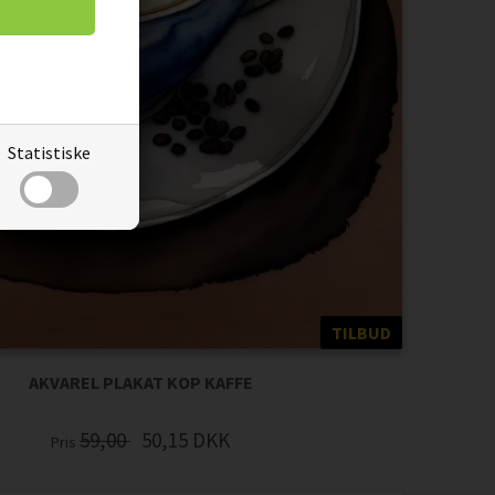
Statistiske
TILBUD
AKVAREL PLAKAT KOP KAFFE
59,00
50,15
DKK
Pris