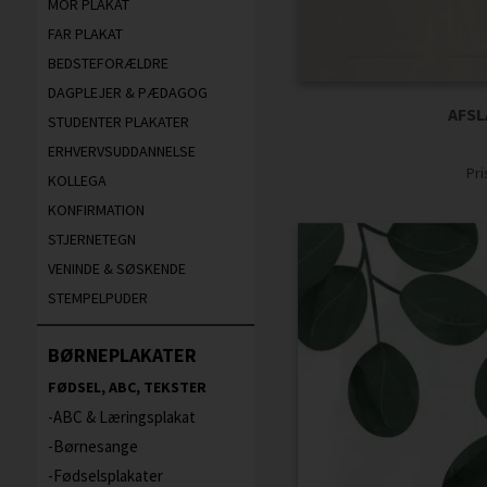
MOR PLAKAT
FAR PLAKAT
BEDSTEFORÆLDRE
DAGPLEJER & PÆDAGOG
AFSL
STUDENTER PLAKATER
ERHVERVSUDDANNELSE
Pr
KOLLEGA
KONFIRMATION
STJERNETEGN
VENINDE & SØSKENDE
STEMPELPUDER
BØRNEPLAKATER
FØDSEL, ABC, TEKSTER
ABC & Læringsplakat
Børnesange
Fødselsplakater