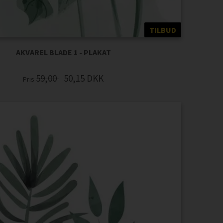
TILBUD
AKVAREL BLADE 1 - PLAKAT
59,00
50,15
DKK
Pris