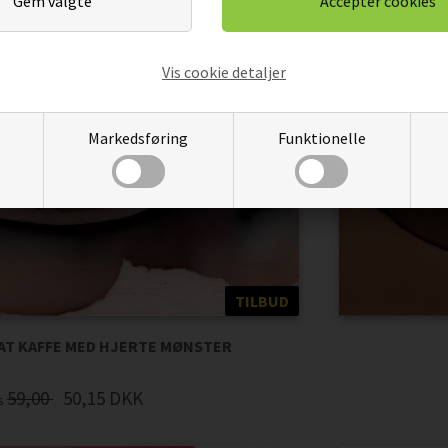
Vis cookie detaljer
Markedsføring
Funktionelle
TILBUD
AT KAFFE MED HJERTE MØNSTER
59,00
50,15
DKK
is