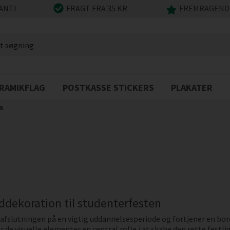
ANTI
FRAGT FRA 35 KR.
FREMRAGENDE
RAMIKFLAG
POSTKASSE STICKERS
PLAKATER
n
ddekoration til studenterfesten
afslutningen på en vigtig uddannelsesperiode og fortjener en bo
er de visuelle elementer en central rolle i at skabe den rette fes