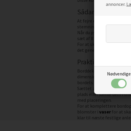
Disse kompakte dekoratio
annoncer.
Læ
Sådan markerer d
At fejre en dimission er en
stemning på denne vigtige 
Når du pynter op til studen
sæt af 8 stykker, så du ne
For at skabe den helt rigt
det generelle udvalg af
de
Praktisk borddekor
Borddekoration til festlig
Nødvendige
dimensioner på mange bordd
bordets funktionalitet. Me
Sættet af otte elementer g
plads eller samle dem i sm
med placeringen.
For at komplettere bordo
blomster i
vaser
for at sk
klar til næste festlige anl