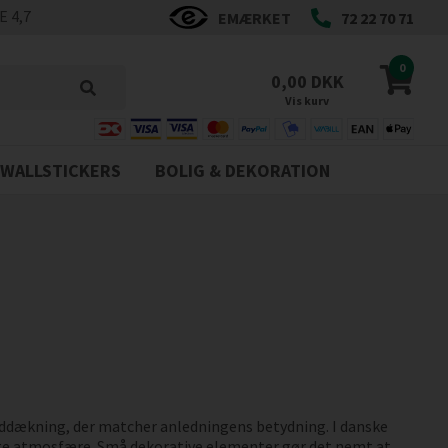
 4,7
EMÆRKET
72 22 70 71
0
0,00 DKK
Vis kurv
WALLSTICKERS
BOLIG & DEKORATION
rddækning, der matcher anledningens betydning. I danske
tlige atmosfære. Små dekorative elementer gør det nemt at