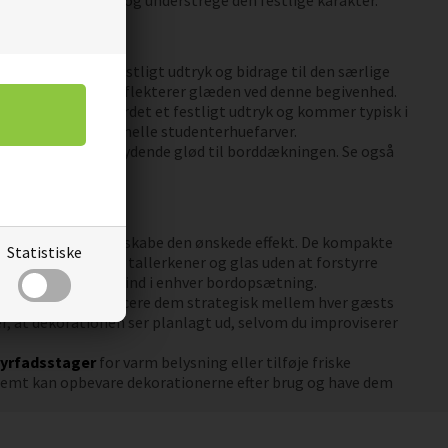
ordopsætningen og understrege den festlige karakter.
 give bordet et festligt udtryk og bidrage til den særlige
ligt udtryk, der reflekterer glæden ved denne begivenhed.
gnet til at give bordet et festligt udtryk og kommer typisk i
matcher de traditionelle studenterhuefarver.
øje en varm og indbydende glød til borddækningen. Se også
, hvor let det er at skabe den ønskede effekt. De kompakte
Statistiske
 placeres mellem tallerkener og glas uden at forstyrre
lementer naturligt ind i enhver bordopsætning.
e bordet. Du kan placere dem strategisk mellem hver gæsts
r, at dekorationen ser planlagt ud, selvom du improviserer
fyrfadsstager
for varm belysning eller tilføje friske
 nemt kan opbevare dekorationerne efter brug og have dem