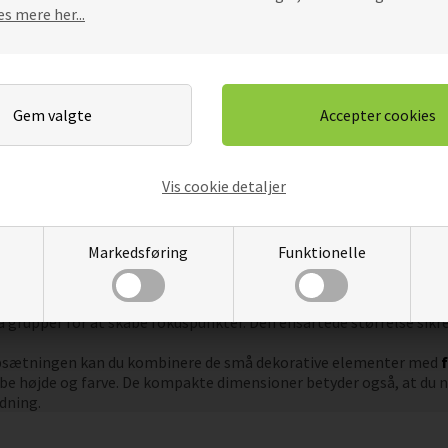
ner kan fordeles omkring
Servietter
for at skabe sammenhæng i b
s mere her...
u dimissionen med borddekorationen
 stor milepæl, der fortjener en særlig ramme. Borddekorationer kan
dag. Ved at vælge de rette elementer kan du nemt skabe et person
terfesten, kan borddekorationerne gøre en stor forskel. De er desi
mt kan dekorere hele bordet. Du finder dem i både rød og blå, som 
ige stemning kan du overveje at inkludere
stearinlys
, som kan tilf
koration
, som kan give inspiration til andre festlige lejligheder.
Vis cookie detaljer
ation til festbordet
e lejligheder handler ikke kun om det visuelle udtryk, men også om
Markedsføring
Funktionelle
ekorationer gør dem særligt praktiske at arbejde med, da de kan
d en højde på blot 1,5 cm og en diameter på 3 cm passer de små e
iver dig mulighed for at skabe en jævn fordeling på tværs af hel
å grupper for at skabe fokuspunkter. Den ensartede størrelse sikre
psætningen kan du kombinere de små dekorative elementer med
abe højde og farve. De kompakte dimensioner betyder også, at du
edning.