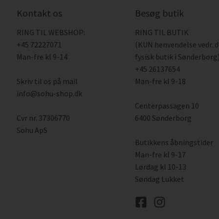
Kontakt os
Besøg butik
RING TIL WEBSHOP:
RING TIL BUTIK
+45 72227071
(KUN henvendelse vedr. 
Man-fre kl 9-14
fysisk butik i Sønderborg)
+45 26137654
Skriv til os på mail
Man-fre kl 9-18
info@sohu-shop.dk
Centerpassagen 10
Cvr nr. 37306770
6400 Sønderborg
Sohu ApS
Butikkens åbningstider
Man-fre kl 9-17
Lørdag kl 10-13
Søndag Lukket