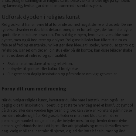
antikt præg til samlingen af religiøs kunst. Disse værker er ofte rige på symbolik
og farvevalg, hvilket gør dem til imponerende samtalestykker.
Udforsk dybden i religiøs kunst
Religiøs kunst har en evne til at forbinde os med noget større end os selv. Denne
type kunstværker er ikke blot dekorationer; de er fortællinger, der formidler dybe
spirituelle eller kulturelle værdier. Forestil dig et hjem, hvor hvert værk ikke bare
pynter, men også inspirerer og oplyser. Religiøse billeder kan tilføre et rum en
følelse af fred og eftertanke, hvilket gør dem ideelle til steder, hvor du søger ro og
refleksion. Uanset om det er i din stue eller på dit kontor, kan disse billeder skabe
en atmosfære af indre ro og spiritualitet.
Skaber en atmosfære af ro og reflektion.
Indbyder til spirituel eller kulturel fordybelse.
Fungerer som daglig inspiration og påmindelse om vigtige værdier.
Forny dit rum med mening
Når du vælger religiøs kunst, investerer du ikke bare i æstetik, men også i en
daglig kilde til inspiration. Forestil dig at starte hver dag med et kraftfuldt symbol
på din tro eller dine værdier lige foran dig. Det kan være en konstant påmindelse
om dine idealer og håb. Religiøse billeder er mere end blot kunst – de er
personlige manifesteringer af det, der betyder mest for dig. Inviter denne dybe
personlige forbindelse ind i dit hjem eller arbejdsplads og mærk forskellen hver
dag. Vælg et billede, der taler til hjertet, og lad det løfte både humør og ånd.