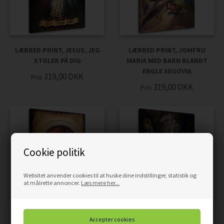
LÆRRED PRINT, JESUS, JEG
LÆRRED PRINT, JOMFRU
STOLER PÅ DIG
MARIA MED BARN BLANDT
ENGLE SEGOVIA
319,00
DKK
Pris
319,00
DKK
Pris
Cookie politik
Websitet anvender cookies til at huske dine indstillinger, statistik og
at målrette annoncer.
Læs mere her...
LÆRRED PRINT, JOMFRU
LÆRRED PRINT, JUL I SANKT