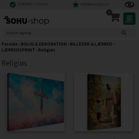
LEVERING 1-3 DAGE
FREMRAGENDE 4,7
0
Menu
Forside
›
BOLIG & DEKORATION
›
BILLEDER & LÆRRED
›
LÆRREDSPRINT
›
Religiøs
Religiøs