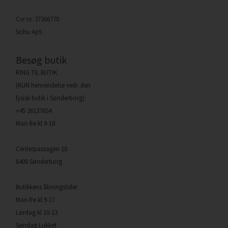
Cvr nr. 37306770
Sohu ApS
Besøg butik
RING TIL BUTIK
(KUN henvendelse vedr. den
fysisk butik i Sønderborg):
+45 26137654
Man-fre kl 9-18
Centerpassagen 10
6400 Sønderborg
Butikkens åbningstider
Man-fre kl 9-17
Lørdag kl 10-13
Søndag Lukket