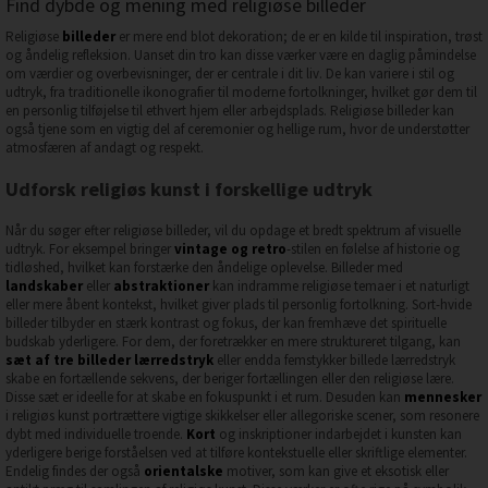
Find dybde og mening med religiøse billeder
Religiøse
billeder
er mere end blot dekoration; de er en kilde til inspiration, trøst
og åndelig refleksion. Uanset din tro kan disse værker være en daglig påmindelse
om værdier og overbevisninger, der er centrale i dit liv. De kan variere i stil og
udtryk, fra traditionelle ikonografier til moderne fortolkninger, hvilket gør dem til
en personlig tilføjelse til ethvert hjem eller arbejdsplads. Religiøse billeder kan
også tjene som en vigtig del af ceremonier og hellige rum, hvor de understøtter
atmosfæren af andagt og respekt.
Udforsk religiøs kunst i forskellige udtryk
Når du søger efter religiøse billeder, vil du opdage et bredt spektrum af visuelle
udtryk. For eksempel bringer
vintage og retro
-stilen en følelse af historie og
tidløshed, hvilket kan forstærke den åndelige oplevelse. Billeder med
landskaber
eller
abstraktioner
kan indramme religiøse temaer i et naturligt
eller mere åbent kontekst, hvilket giver plads til personlig fortolkning. Sort-hvide
billeder tilbyder en stærk kontrast og fokus, der kan fremhæve det spirituelle
budskab yderligere. For dem, der foretrækker en mere struktureret tilgang, kan
sæt af tre billeder lærredstryk
eller endda femstykker billede lærredstryk
skabe en fortællende sekvens, der beriger fortællingen eller den religiøse lære.
Disse sæt er ideelle for at skabe en fokuspunkt i et rum. Desuden kan
mennesker
i religiøs kunst portrættere vigtige skikkelser eller allegoriske scener, som resonere
dybt med individuelle troende.
Kort
og inskriptioner indarbejdet i kunsten kan
yderligere berige forståelsen ved at tilføre kontekstuelle eller skriftlige elementer.
Endelig findes der også
orientalske
motiver, som kan give et eksotisk eller