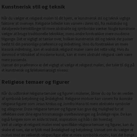
Kunstnerisk stil og teknik
Når du vælger et religiøst maleri til dit hjem, er kunstnerisk stil og teknik vigtige
faktorer at overveje. Religiøse billeder kan variere i deres stil, fra realistiske og
detaljerede fremstillinger til mere abstrakte og symbolske værker. Nogle kunstnere
vælger at bruge traditionelle teknikker, mens andre foretrækker mere moderne
tilgange. Det er vigtigt at tænke over, hvilken kunstnerisk stil og teknik der passer
bedst til din personlige præference og indretning. Hvis du foretrækker en mere
klassisk indretning, kan et realistisk religiøst maleri være det rette valg. Hvis du
derimod er tiltrukket af moderne kunst, kan et mere abstrakt religiøst værk være
mere passende.
Uanset din præference er det vigtigt at vælge et religiøst maleri, der taler til dig på
et kunstnerisk og følelsesmæssigt niveau.
Religiøse temaer og figurer
Når du udforsker religiøse temaer og figurer i malerier, åbner du op for en verden
af symbolsk betydning og åndelighed. Religiøse motiver kan variere fra ikoniske
religiøse figurer som Jesus Kristus og Jomfru Maria til mere abstrakte symboler
og allegorier. Disse religiøse temaer og figurer kan give dig mulighed for at
reflektere over dine egne trosmæssige overbevisninger og åndelige rejse. De kan
også fungere som en kilde til trøst, inspiration og håb i din hverdag.
Ved at vælge et religiøst maleri med specifikke religiøse temaer og figurer, kan du
skabe et rum, der er fyldt med åndelighed og betydning. Uanset om du vælger et
maleri med en velkendt religiøs figur eller et mere symbolsk motiv, kan det berige