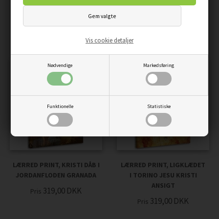
MARIA MED BARN
PAULS KIRKE I ANTWERPEN
BYZANTINSK IKON
319,00
DKK
Pris
BRATISLAVA SEGOVIA
319,00
DKK
Pris
Vis cookie detaljer
Nødvendige
Markedsføring
Funktionelle
Statistiske
LÆRRED PRINT, KRISTI DÅB I
LÆRRED PRINT, LIGKLÆDET
JORDANFLODEN GRANADA
I TORINO JESU KRISTI
ANSIGT
319,00
DKK
Pris
319,00
DKK
Pris