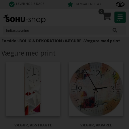
LEVERING 1-3 DAGE
FREMRAGENDE 4,7
0
Menu
Forside
›
BOLIG & DEKORATION
›
VÆGURE
›
Vægure med print
Vægure med print
VÆGUR, ABSTRAKTE
VÆGUR, AKVAREL