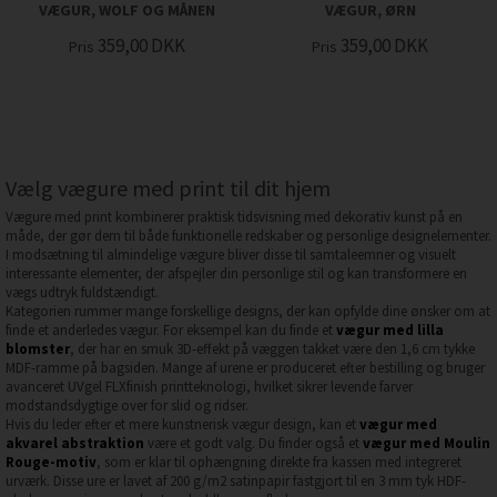
VÆGUR, WOLF OG MÅNEN
VÆGUR, ØRN
359,00
DKK
359,00
DKK
Pris
Pris
Vælg vægure med print til dit hjem
Vægure med print kombinerer praktisk tidsvisning med dekorativ kunst på en
måde, der gør dem til både funktionelle redskaber og personlige designelementer.
I modsætning til almindelige vægure bliver disse til samtaleemner og visuelt
interessante elementer, der afspejler din personlige stil og kan transformere en
vægs udtryk fuldstændigt.
Kategorien rummer mange forskellige designs, der kan opfylde dine ønsker om at
finde et anderledes vægur. For eksempel kan du finde et
vægur med lilla
blomster
, der har en smuk 3D-effekt på væggen takket være den 1,6 cm tykke
MDF-ramme på bagsiden. Mange af urene er produceret efter bestilling og bruger
avanceret UVgel FLXfinish printteknologi, hvilket sikrer levende farver
modstandsdygtige over for slid og ridser.
Hvis du leder efter et mere kunstnerisk vægur design, kan et
vægur med
akvarel abstraktion
være et godt valg. Du finder også et
vægur med Moulin
Rouge-motiv
, som er klar til ophængning direkte fra kassen med integreret
urværk. Disse ure er lavet af 200 g/m2 satinpapir fastgjort til en 3 mm tyk HDF-