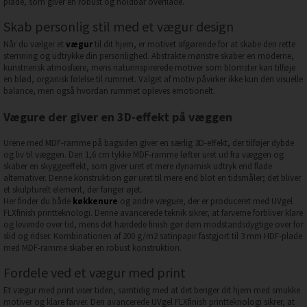
plade, som giver en robust og holdbar overflade.
Skab personlig stil med et vægur design
Når du vælger et
vægur
til dit hjem, er motivet afgørende for at skabe den rette
stemning og udtrykke din personlighed. Abstrakte mønstre skaber en moderne,
kunstnerisk atmosfære, mens naturinspirerede motiver som blomster kan tilføje
en blød, organisk følelse til rummet. Valget af motiv påvirker ikke kun den visuelle
balance, men også hvordan rummet opleves emotionelt.
Vægure der giver en 3D-effekt på væggen
Urene med MDF-ramme på bagsiden giver en særlig 3D-effekt, der tilføjer dybde
og liv til væggen. Den 1,6 cm tykke MDF-ramme løfter uret ud fra væggen og
skaber en skyggeeffekt, som giver uret et mere dynamisk udtryk end flade
alternativer. Denne konstruktion gør uret til mere end blot en tidsmåler; det bliver
et skulpturelt element, der fanger øjet.
Her finder du både
køkkenure
og andre vægure, der er produceret med UVgel
FLXfinish printteknologi. Denne avancerede teknik sikrer, at farverne forbliver klare
og levende over tid, mens det hærdede finish gør dem modstandsdygtige over for
slid og ridser. Kombinationen af 200 g/m2 satinpapir fastgjort til 3 mm HDF-plade
med MDF-ramme skaber en robust konstruktion.
Fordele ved et vægur med print
Et vægur med print viser tiden, samtidig med at det beriger dit hjem med smukke
motiver og klare farver. Den avancerede UVgel FLXfinish printteknologi sikrer, at