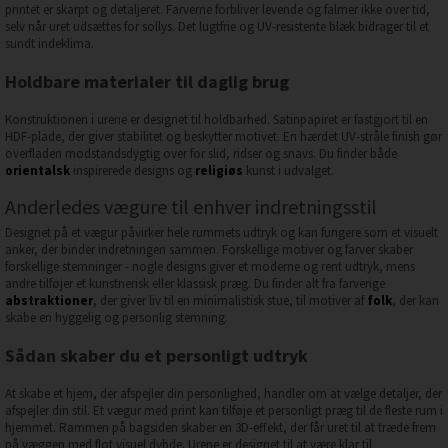
printet er skarpt og detaljeret. Farverne forbliver levende og falmer ikke over tid,
selv når uret udsættes for sollys. Det lugtfrie og UV-resistente blæk bidrager til et
sundt indeklima.
Holdbare materialer til daglig brug
Konstruktionen i urene er designet til holdbarhed. Satinpapiret er fastgjort til en
HDF-plade, der giver stabilitet og beskytter motivet. En hærdet UV-stråle finish gør
overfladen modstandsdygtig over for slid, ridser og snavs. Du finder både
orientalsk
inspirerede designs og
religiøs
kunst i udvalget.
Anderledes vægure til enhver indretningsstil
Designet på et vægur påvirker hele rummets udtryk og kan fungere som et visuelt
anker, der binder indretningen sammen. Forskellige motiver og farver skaber
forskellige stemninger - nogle designs giver et moderne og rent udtryk, mens
andre tilføjer et kunstnerisk eller klassisk præg. Du finder alt fra farverige
abstraktioner
, der giver liv til en minimalistisk stue, til motiver af
folk
, der kan
skabe en hyggelig og personlig stemning.
Sådan skaber du et personligt udtryk
At skabe et hjem, der afspejler din personlighed, handler om at vælge detaljer, der
afspejler din stil. Et vægur med print kan tilføje et personligt præg til de fleste rum i
hjemmet. Rammen på bagsiden skaber en 3D-effekt, der får uret til at træde frem
på væggen med flot visuel dybde. Urene er designet til at være klar til