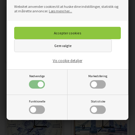
Websitet anvender cookies til at huske dine indstillinger, statistik og
at målrette annoncer.
Læs mere her...
Vis cookie detaljer
VÆGUR, KÆRLIGHED PÅ
VÆGUR, KÆRLIGHEDSLIV
Nødvendige
Markedsføring
MØRKE HYLDER
AKVAREL
359,00
DKK
359,00
DKK
Pris
Pris
Funktionelle
Statistiske