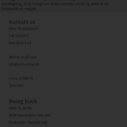
ophængning, så du hurtigt kan ændre rummets udtryk og skabe et nyt
fokuspunkt på væggen.
Kontakt os
RING TIL WEBSHOP:
+45 72227071
Man-fre kl 9-14
Skriv til os på mail
info@sohu-shop.dk
Cvr nr. 37306770
Sohu ApS
Besøg butik
RING TIL BUTIK
(KUN henvendelse vedr. den
fysisk butik i Sønderborg):