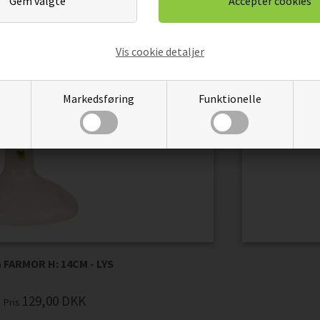
Vis cookie detaljer
Markedsføring
Funktionelle
 FARMOR H: 14CM - LYS
129,00
DKK
Pris