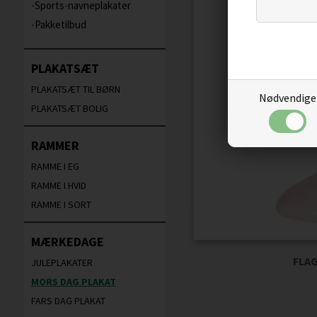
Sports-navneplakater
Pakketilbud
PLAKATSÆT
PLAKATSÆT TIL BØRN
Nødvendige
PLAKATSÆT BOLIG
RAMMER
RAMME I EG
RAMME I HVID
RAMME I SORT
MÆRKEDAGE
FLAG
JULEPLAKATER
MORS DAG PLAKAT
FARS DAG PLAKAT