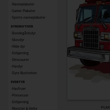
Navneplakater
Gamer Plakater
Sports-navneplakater
DYREMOTIVER
Bondegårdsdyr
Skovdyr
Vilde dyr
Enhjørning
Dinosaurer
Havdyr
Dyre Illustration
EVENTYR
Havfruer
Prinsesser
Enhjørning
PLAK
Monster & Helte