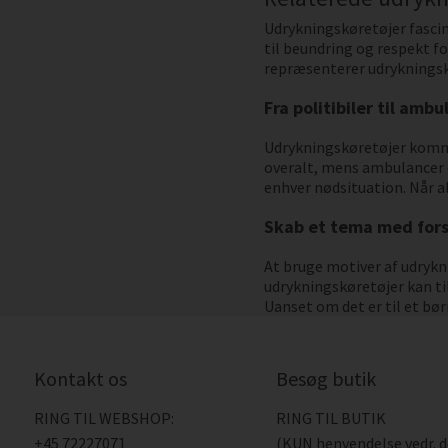
Udrykningskøretøjer fascin
til beundring og respekt fo
repræsenterer udrykningskø
Fra politibiler til ambu
Udrykningskøretøjer kommer
overalt, mens ambulancer e
enhver nødsituation. Når al
Skab et tema med fors
At bruge motiver af udryk
udrykningskøretøjer kan ti
Uanset om det er til et bø
Kontakt os
Besøg butik
RING TIL WEBSHOP:
RING TIL BUTIK
+45 72227071
(KUN henvendelse vedr. 