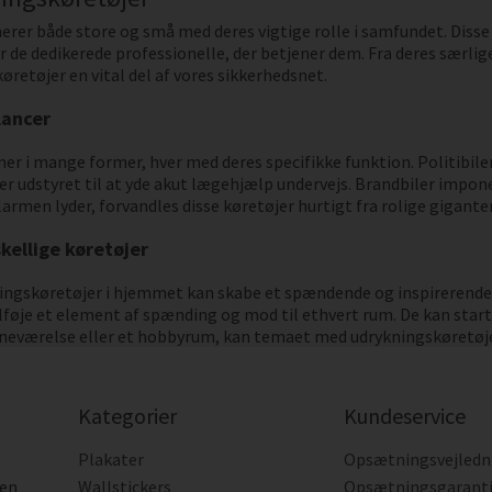
erer både store og små med deres vigtige rolle i samfundet. Diss
r de dedikerede professionelle, der betjener dem. Fra deres særlige 
retøjer en vital del af vores sikkerhedsnet.
lancer
 i mange former, hver med deres specifikke funktion. Politibiler
r udstyret til at yde akut lægehjælp undervejs. Brandbiler imponer
armen lyder, forvandles disse køretøjer hurtigt fra rolige giganter
kellige køretøjer
ningskøretøjer i hjemmet kan skabe et spændende og inspirerende
lføje et element af spænding og mod til ethvert rum. De kan star
rneværelse eller et hobbyrum, kan temaet med udrykningskøretøjer
Kategorier
Kundeservice
Plakater
Opsætningsvejledn
den
Wallstickers
Opsætningsgarant