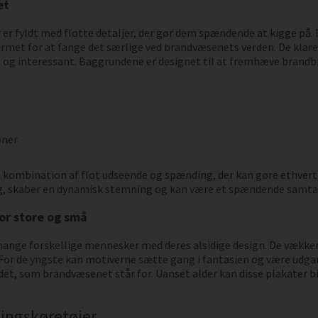
et
er fyldt med flotte detaljer, der gør dem spændende at kigge på. D
et for at fange det særlige ved brandvæsenets verden. De klare far
t og interessant. Baggrundene er designet til at fremhæve brandbil
oner
 kombination af flot udseende og spænding, der kan gøre ethvert r
g, skaber en dynamisk stemning og kan være et spændende samt
or store og små
 mange forskellige mennesker med deres alsidige design. De vækk
. For de yngste kan motiverne sætte gang i fantasien og være udga
et, som brandvæsenet står for. Uanset alder kan disse plakater bi
ingskøretøjer