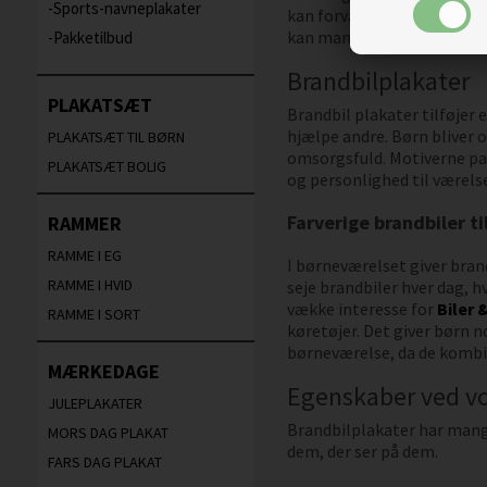
Sports-navneplakater
kan forvandle et almindeli
kan man skabe et miljø, der
Pakketilbud
Brandbilplakater
PLAKATSÆT
Brandbil plakater tilføjer
hjælpe andre. Børn bliver o
PLAKATSÆT TIL BØRN
omsorgsfuld. Motiverne p
PLAKATSÆT BOLIG
og personlighed til værels
Farverige brandbiler t
RAMMER
RAMME I EG
I børneværelset giver bran
RAMME I HVID
seje brandbiler hver dag, h
vække interesse for
Biler 
RAMME I SORT
køretøjer. Det giver børn n
børneværelse, da de kombi
MÆRKEDAGE
Egenskaber ved vo
JULEPLAKATER
Brandbilplakater har mange
MORS DAG PLAKAT
dem, der ser på dem.
FARS DAG PLAKAT