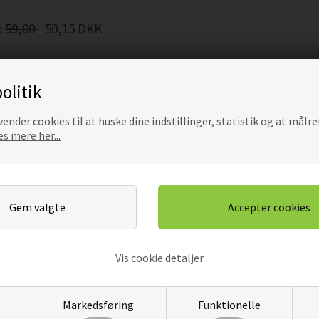
59,00
50,15
DKK
is
olitik
ender cookies til at huske dine indstillinger, statistik og at målre
e brandbilplakat
s mere her...
v og spændende måde at pynte vægge på. De bringer liv og energi i
sne kan nyde synet af disse imponerende køretøjer, der symbolis
af brandbiler?
 blot flotte billeder. De vækker fantasien og minder os om, hvor 
e udseende og vise værdier som dedikation. De giver en særlig mul
Vis cookie detaljer
ljø med udrykningskøretøjer
Markedsføring
Funktionelle
iler op kan give et rum mere liv og energi. Disse motiver skaber e