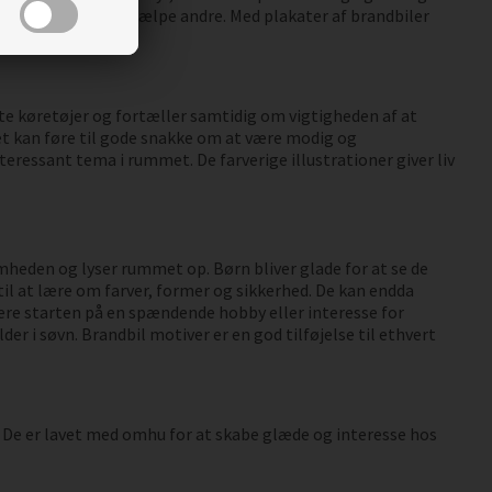
til drømme om at hjælpe andre. Med plakater af brandbiler
tte køretøjer og fortæller samtidig om vigtigheden af at
 Det kan føre til gode snakke om at være modig og
teressant tema i rummet. De farverige illustrationer giver liv
mheden og lyser rummet op. Børn bliver glade for at se de
 til at lære om farver, former og sikkerhed. De kan endda
ære starten på en spændende hobby eller interesse for
er i søvn. Brandbil motiver er en god tilføjelse til ethvert
. De er lavet med omhu for at skabe glæde og interesse hos