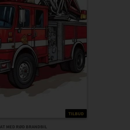
TILBUD
AT MED RØD BRANDBIL