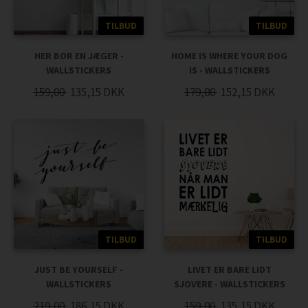
TILBUD
TILBUD
HER BOR EN JÆGER -
HOME IS WHERE YOUR DOG
WALLSTICKERS
IS - WALLSTICKERS
159,00
135,15
DKK
179,00
152,15
DKK
TILBUD
TILBUD
JUST BE YOURSELF -
LIVET ER BARE LIDT
WALLSTICKERS
SJOVERE - WALLSTICKERS
219,00
186,15
DKK
159,00
135,15
DKK