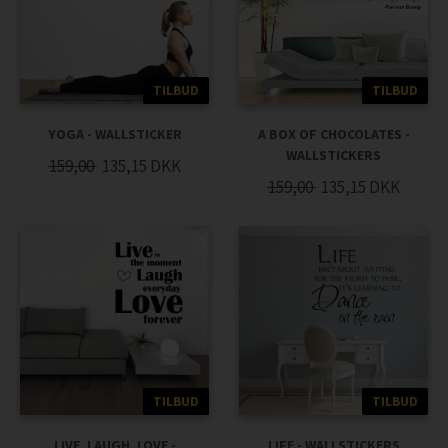
TILBUD
TILBUD
YOGA - WALLSTICKER
A BOX OF CHOCOLATES -
WALLSTICKERS
159,00
135,15
DKK
159,00
135,15
DKK
TILBUD
TILBUD
LIVE, LAUGH, LOVE -
LIFE - WALLSTICKERS