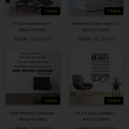
TILBUD
TILBUD
IF YOU CAN DREAM IT -
IMPERFECTION IS BEAUTY -
WALLSTICKERS
WALLSTICKERS
139,00
118,15
DKK
159,00
135,15
DKK
TILBUD
TILBUD
KEEP MOVING FORWARD -
LIFE IS LIKE A CAMERA -
WALLSTICKERS
WALLSTICKERS
159,00
135,15
DKK
229,00
194,65
DKK