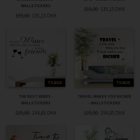
WALLSTICKERS
159,00
135,15
DKK
159,00
135,15
DKK
TILBUD
TILBUD
THE BEST WINES -
TRAVEL MAKES YOU RICHER
WALLSTICKERS
- WALLSTICKERS
229,00
194,65
DKK
229,00
194,65
DKK