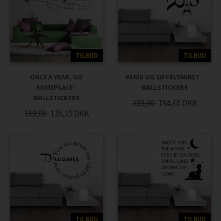
TILBUD
TILBUD
ONCE A YEAR, GO
PARIS OG EIFFELTÅRNET -
SOMEPLACE -
WALLSTICKERS
WALLSTICKERS
229,00
194,65
DKK
159,00
135,15
DKK
TILBUD
TILBUD