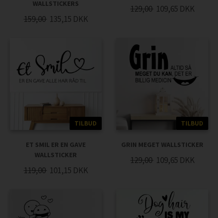
WALLSTICKERS
129,00
109,65
DKK
159,00
135,15
DKK
TILBUD
TILBUD
ET SMIL ER EN GAVE
GRIN MEGET WALLSTICKER
WALLSTICKER
129,00
109,65
DKK
119,00
101,15
DKK