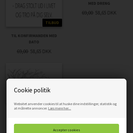
MED DRENG
69,00
58,65
DKK
TILBUD
TIL KONFIRMANDEN MED
DATO
69,00
58,65
DKK
Cookie politik
TILBUD
Websitet anvender cookies til at huske dine indstillinger, statistik og
at målrette annoncer.
Læs mere her...
FINGERAFTRYKSPLAKAT
MED PIGE PÅ GYNGE
69,00
58,65
DKK