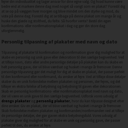
fejrer din individualitet og tager ansvar for dine egne valg. Og hvad kunne være
bedre end at markere denne dag med noget så varigt som en plakat? Forestil dig
at se op på væggen hver morgen og blive mindet om den styrke og mod, du
viste på denne dag. Forestil dig at se tilbage på denne plakat om mange år og
huske den glæde og stolthed, du følte. Så hvorfor vente? Bestil din egen
konfirmations- eller nonfirmationsplakat i dag og gør din store dag
uforglemmelig.
Personlig tilpasning af plakater med navn og dato
Tilpasning af plakater til konfirmation og nonfirmation giver dig mulighed for at
skabe en personlig og unik gave eller dekoration til den særlige begivenhed. Ved
at tilføje navn, dato eller andre personlige detaljer på plakaten kan du skabe en
helt personlig gave, der vil blive værdsat og husket i mange år fremover. Denne
personlige tilpasning gør det muligt for dig at skabe en plakat, der passer perfekt
til den konfirmand eller nonfirmand, du ønsker at fejre. Ved at tilføje disse detaljer
skaber du en unik forbindelse mellem plakaten og personen, der fejres, og det
tilføjer en ekstra følelse af betydning og betydning til gaven eller dekorationen.
Skab en personlig konfirmations- eller nonfirmationsplakat med navn og dato,
der vil være en unik gave til den særlige begivenhed. Udforsk vores udvalg af
drengs plakater
og
personlig plakater
, hvor du kan tilpasse designet efter
dine ønsker. Giv en plakat, der vil blive værdsat og husket i mange år fremover.
Skab forbindelse mellem plakaten og konfirmanden/nonfirmanden ved at tilføje
de personlige detaljer, der gør gaven ekstra betydningsfuld. Vores udvalg af
plakater giver dig mulighed for at skabe en unik og personlig gave, der passer
perfekt til den, du ønsker at fejre.