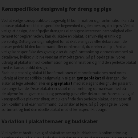
Kønsspecifikke designvalg for dreng og pige
Ved at vælge kønsspecifikke designvalg til konfirmation og nonfirmation kan du
tilpasse plakaterne til den specifikke begivenhed og den person, der fejres. Ved at
vælge et design, der afspejler drengens eller pigens interesser, personlighed eller
temaet for begivenheden, kan du skabe en plakat, der virkelig er unik og
personlig. Dette giver dig mulighed for at skabe en gave eller dekoration, der
passer perfekt til den konfirmand eller nonfirmand, du ønsker at fejre. Ved at
vælge kønsspecifikke designvalg viser du også omtanke og opmærksomhed på
detaljerne, hvilket vil blive værdsat af modtageren. Gå på opdagelse i vores
udvalg af plakater med konfirmation og nonfirmation og find den perfekte plakat
med et kønsspecifikt design.
Skab en personlig plakat til konfirmationen eller nonfirmationen med vores
udvalg af kønsspecifikke designvalg. Vælg en
gyngeplakat
til drengen, der
elsker at lege udenfor, eller en
pigeplakat
med et elegant design, der passer til
den unge kvinde. Disse plakater er skabt med omhu og opmærksomhed på
detaljerne for at give en unik og personlig gave eller dekoration. Vores udvalg af
kønsspecifikke plakater sikrer, at du kan finde den perfekte plakat, der passer til
den konfirmand eller nonfirmand, du ønsker at fejre. Gå på opdagelse i vores
sortiment og find den ideelle plakat med et kønsspecifikt design.
Variation i plakattemaer og budskaber
Vi tilbyder et bredt udvalg af plakattemaer og budskaber til konfirmation og