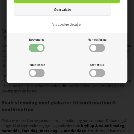
Vis cookie detaljer
Gør konfirmation & nonfirmation mindeværdige med de
rette plakater
Nødvendige
Markedsføring
Konfirmation og nonfirmation er vigtige begivenheder i mange unge menneskers
liv. Det er en tid for fejring, refleksion og nye begyndelser. En måde at gøre disse
begivenheder endnu mere specielle på er ved hjælp af plakater, der afspejler den
enkelte persons personlighed og interesser. Disse kan være alt fra inspirerende
Funktionelle
Statistiske
citater til billeder, der repræsenterer deres yndlings hobbyer eller drømme. Det
handler om at skabe et rum, der føles personligt og meningsfuldt for dem, der
fejrer denne store dag. Plakaterne kan også bruges som en form for dekoration
på dagen for begivenheden, hvilket tilføjer et ekstra touch af personlig stil og flair.
Så uanset om det er en konfirmation eller nonfirmation, kan den rette plakat
virkelig gøre en forskel.
Skab stemning med plakater til konfirmation &
nonfirmation
Plakater er ikke kun begrænset til konfirmation og nonfirmation. De kan også
bruges til at fejre andre vigtige begivenheder som
bryllup & valentinsdag
,
barnedåb
,
fars dag
,
mors dag
og
mærkedage
. For eksempel kan en smukt