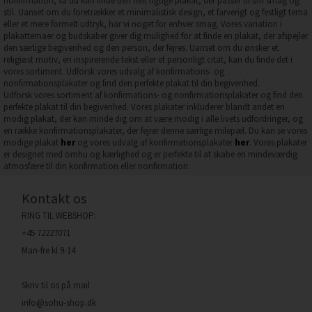
nonfirmation, så du kan finde den helt rigtige plakat, der passer til din smag og
stil. Uanset om du foretrækker et minimalistisk design, et farverigt og festligt tema
eller et mere formelt udtryk, har vi noget for enhver smag. Vores variation i
plakattemaer og budskaber giver dig mulighed for at finde en plakat, der afspejler
den særlige begivenhed og den person, der fejres. Uanset om du ønsker et
religiøst motiv, en inspirerende tekst eller et personligt citat, kan du finde det i
vores sortiment. Udforsk vores udvalg af konfirmations- og
nonfirmationsplakater og find den perfekte plakat til din begivenhed.
Udforsk vores sortiment af konfirmations- og nonfirmationsplakater og find den
perfekte plakat til din begivenhed. Vores plakater inkluderer blandt andet en
modig plakat, der kan minde dig om at være modig i alle livets udfordringer, og
en række konfirmationsplakater, der fejrer denne særlige milepæl. Du kan se vores
modige plakat
her
og vores udvalg af konfirmationsplakater
her
. Vores plakater
er designet med omhu og kærlighed og er perfekte til at skabe en mindeværdig
atmosfære til din konfirmation eller nonfirmation.
Kontakt os
RING TIL WEBSHOP:
+45 72227071
Man-fre kl 9-14
Skriv til os på mail
info@sohu-shop.dk