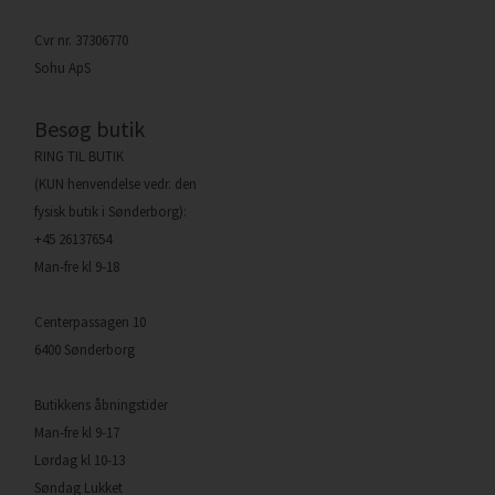
Cvr nr. 37306770
Sohu ApS
Besøg butik
RING TIL BUTIK
(KUN henvendelse vedr. den
fysisk butik i Sønderborg):
+45 26137654
Man-fre kl 9-18
Centerpassagen 10
6400 Sønderborg
Butikkens åbningstider
Man-fre kl 9-17
Lørdag kl 10-13
Søndag Lukket