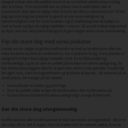
designet plakat være det perfekte touch til en romantisk valentinsdag middag
eller et bryllup. Til en barnedåb kan en plakat med et sødt billede eller et
inspirerende citat være en dejlig måde at byde den lille ny velkommen på. På fars
dag og mors dag kan plakater bruges til at vise vores kærlighed og
taknemmelighed over for vores forældre. Og til mærkedage kan de hjælpe os
med at huske og fejre de vigtige øjeblikke i vores liv. Så uanset hvilken begivenhed
du fejrer, kan den rette plakat bidrage til at gøre dagen endnu mere mindeværdig.
Fejr din store dag med vores plakater
Uanset om du vælger at gå den traditionelle vej med en konfirmation eller den
mere moderne vej med en nonfirmation, har vi plakaten til dig. Vores plakater er
designet til at fejre disse vigtige milepæle i livet. De er både unikke og
mindeværdige, og de vil være en perfekt påmindelse om denne særlige dag. Du
kan endda personliggøre dem for at gøre dem endnu mere specielle. Forestil dig
din egen navn, dato for begivenheden og et billede af dig selv - alt sammen på en
smuk plakat, der hænger på dit værelse.
Vores plakater er unikke og personlige.
De er en perfekt måde at fejre din konfirmation eller nonfirmation på.
Du kan bevare minderne fra denne særlige dag i mange år fremover.
Gør din store dag uforglemmelig
Konfirmationen eller nonfirmationen er ikke bare endnu en begivenhed - det er en
stor dag i dit liv. Det er dagen, hvor du træder ind i de voksnes rækker, hvor du