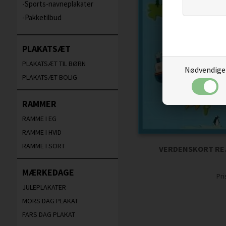
Sports-navneplakater
Pakketilbud
PLAKATSÆT
PLAKATSÆT TIL BØRN
Nødvendige
PLAKATSÆT BOLIG
RAMMER
RAMME I EG
RAMME I HVID
RAMME I SORT
VERDENSKORT RE
MÆRKEDAGE
Pr
JULEPLAKATER
MORS DAG PLAKAT
FARS DAG PLAKAT