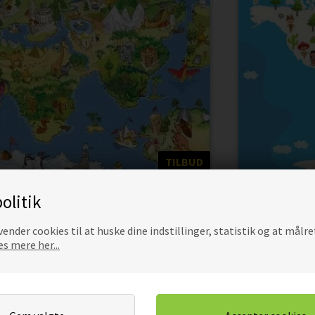
TILBUD
AKAT RETRO HELIKOPTER
VERDENSK
olitik
59,00
50,15
DKK
ender cookies til at huske dine indstillinger, statistik og at målre
is
s mere her...