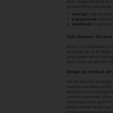
deres nysgerrighed på og i
gennem dette spændende kor
Lærerigt:
Hjælper børne
Engagerende:
Opfordre
Værdifuldt:
Et værktøj 
Grib chancen: Giv din
Du har nu muligheden for a
en plakat, det er et vindue 
deres glæde ved at finde ud
lære, vokse og udforske ver
Design og farve på ver
Når det kommer til design 
levende med masser af deta
lære dem om forskellige lan
overblik over verden. Disse
forskellige lande og konti
Uanset hvilket design og fa
verden omkring dem. Det ka