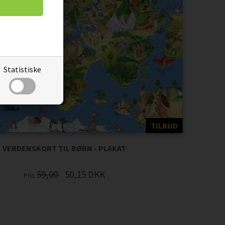
Statistiske
TILBUD
VERDENSKORT TIL BØRN - PLAKAT
59,00
50,15
DKK
Pris