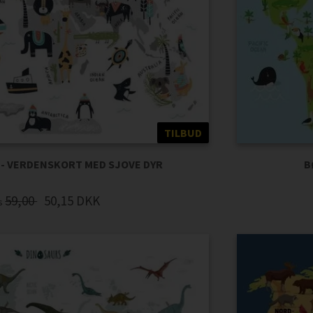
TILBUD
- VERDENSKORT MED SJOVE DYR
B
59,00
50,15
DKK
is