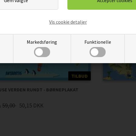
Vis cookie detaljer
Markedsføring
Funktionelle
TILBUD
JSE VERDEN RUNDT - BØRNEPLAKAT
59,00
50,15
DKK
is