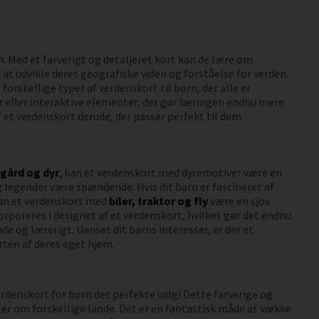
. Med et farverigt og detaljeret kort kan de lære om
t udvikle deres geografiske viden og forståelse for verden.
orskellige typer af verdenskort til børn, der alle er
 eller interaktive elementer, der gør læringen endnu mere
r et verdenskort derude, der passer perfekt til dem.
gård og dyr
, kan et verdenskort med dyremotiver være en
 legender være spændende. Hvis dit barn er fascineret af
 kan et verdenskort med
biler, traktor og fly
være en sjov
rporeres i designet af et verdenskort, hvilket gør det endnu
de og lærerigt. Uanset dit barns interesser, er der et
rten af deres eget hjem.
verdenskort for børn det perfekte valg! Dette farverige og
ger om forskellige lande. Det er en fantastisk måde at vække