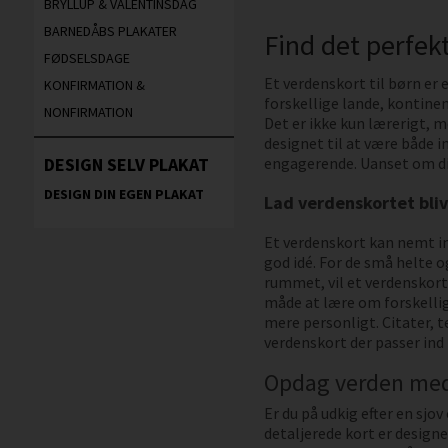
BRYLLUP & VALENTINSDAG
BARNEDÅBS PLAKATER
Find det perfek
FØDSELSDAGE
Et verdenskort til børn er
KONFIRMATION &
forskellige lande, kontine
NONFIRMATION
Det er ikke kun lærerigt, m
designet til at være både 
DESIGN SELV PLAKAT
engagerende. Uanset om dit 
DESIGN DIN EGEN PLAKAT
Lad verdenskortet bliv
Et verdenskort kan nemt in
god idé. For de små helte 
rummet, vil et verdenskor
måde at lære om forskelli
mere personligt. Citater, t
verdenskort der passer ind
Opdag verden med
Er du på udkig efter en sjo
detaljerede kort er design