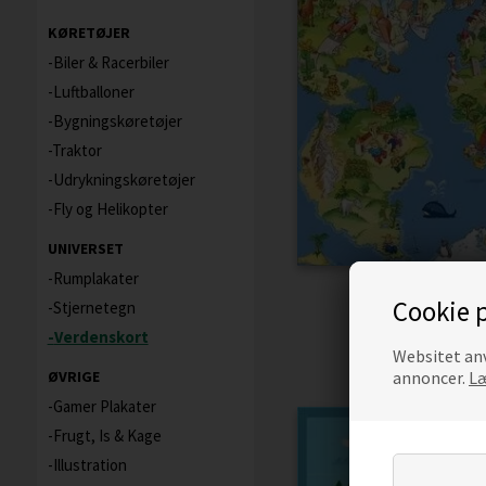
KØRETØJER
Biler & Racerbiler
Luftballoner
Bygningskøretøjer
Traktor
Udrykningskøretøjer
Fly og Helikopter
UNIVERSET
Rumplakater
BØRNEPL
Cookie p
Stjernetegn
Verdenskort
Websitet anv
Pr
annoncer.
Læ
ØVRIGE
Gamer Plakater
Frugt, Is & Kage
Illustration