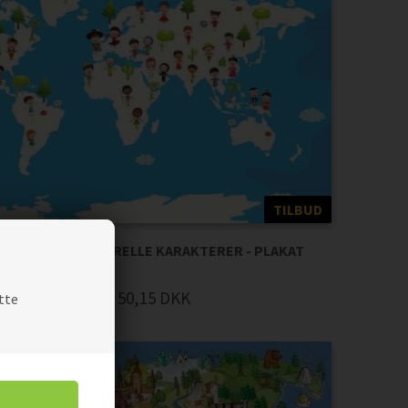
TILBUD
ORT MULTIKULTURELLE KARAKTERER - PLAKAT
59,00
50,15
DKK
tte
Pris