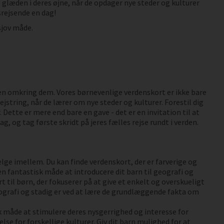
glæden i deres øjne, når de opdager nye steder og kulturer
rejsende en dag!
sjov måde.
rden omkring dem. Vores børnevenlige verdenskort er ikke bare
gejstring, når de lærer om nye steder og kulturer. Forestil dig
Dette er mere end bare en gave - det er en invitation til at
, og tag første skridt på jeres fælles rejse rundt i verden.
lge imellem. Du kan finde verdenskort, der er farverige og
n fantastisk måde at introducere dit barn til geografi og
 til børn, der fokuserer på at give et enkelt og overskueligt
geografi og stadig er ved at lære de grundlæggende fakta om
sk måde at stimulere deres nysgerrighed og interesse for
e for forskellige kulturer. Giv dit barn mulighed for at