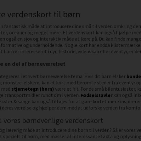
te verdenskort til børn
 en fantastisk måde at introducere dine små til verden omkring dem
nter, oceaner og meget mere. Et verdenskort kan også hjælpe med a
en også en sjov og interaktiv måde at lære på. Du kan finde mange f
informative og underholdende. Nogle kort har endda klistermærker
barn er interesseret i dyr, historie, videnskab eller eventyr, er de
e en del af børneværelset
tegreres i ethvert børneværelse tema. Hvis dit barn elsker
bonde
og monstre-elskere, kan et kort med berømte steder fra eventyr og
t med
stjernetegn (børn)
være et hit. For de små bilentusiaster,
ge transportmidler rundt om i verden.
Fødselstavler
kan også inko
ekster & sange kan også tilføjes for at gøre kortet mere inspireren
 i deres værelse og hjælper dem med at udforske verden fra komfo
 vores børnevenlige verdenskort
v og lærerig måde at introducere dine børn til verden? Så er vores 
et specielt til børn, med masser af interessante fakta og oplysnin