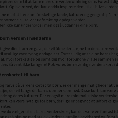
nspirere dem til at lære mere om verden omkring dem. Forestil dig 
t. Og hvem ved, det kan endda inspirere dem til at blive verdens
ne med at lære om forskellige lande, kulturer og geografi på en 
r børnene til selv at udforske og opdage verden.
der ikke kun underholder men også uddanner dine børn.
e børn verden i hænderne
t give dine børn en gave, der vil åbne deres øjne for den store ve
til utallige eventyr og opdagelser. Forestil dig at se dine børns be
 af, hvor forskellige og samtidig hvor forbundne vi alle sammen er. 
den. Så vent ikke længere! Køb vores børnevenlige verdenskort i dag
denskortet til børn
og farve på verdenskortet til børn, er der mange muligheder at væ
ljer, der vil fange dit barns opmærksomhed. Disse kort kan være e
de og deres kulturer. Der er også mere minimalistiske verdenskort
 kort kan være nyttige for børn, der lige er begyndt at udforske 
nenter.
rve du vælger til dit barns verdenskort, kan det være en fantasti
n også hjælpe med at udvikle deres rumlige bevidsthed og forståels