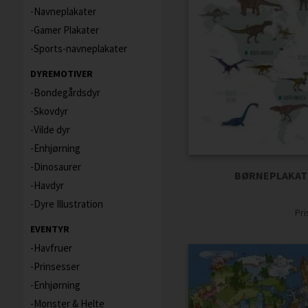
Navneplakater
Gamer Plakater
Sports-navneplakater
DYREMOTIVER
Bondegårdsdyr
Skovdyr
Vilde dyr
Enhjørning
Dinosaurer
BØRNEPLAKAT 
Havdyr
Dyre Illustration
Pr
EVENTYR
Havfruer
Prinsesser
Enhjørning
Monster & Helte