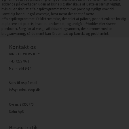
siddende på overfladen uden at løsne sig eller skalle af. Dette er særligt vigtigt,
hvis du ønsker, at affaldspiktogrammet forbliver pænt og synligt over tid.
Samtidig bør du også overveje, hvor nemt det er at påsætte
affaldspiktogrammet. Et klistermærke, der er let at påføre, gør det enklere for dig
at placere det præcis, hvor du ønsker det, og undgå luftbobler eller skæve
positioner. Sørg for at vælge affaldspiktogrammer, der kommer med en
brugsanvisning, så du nemt kan få dem sat op korrekt og problemfrit.
Kontakt os
RING TIL WEBSHOP:
+45 72227071
Man-fre kl 9-14
Skriv til os på mail
info@sohu-shop.dk
Cvr nr. 37306770
Sohu ApS
Besøg butik