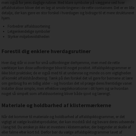
men også for jeres daglige rutiner. Med klare symboler på væggene ved hver
affaldsstation bliver det en leg at smide tingene i de rette containere. Det er en lille
detalje, der kan gøre en stor forskel i hverdagen og bidrage til et mere struktureret
hjem.
Forbedrer affaldssortering
Letgenkendelige symboler
Styrker miljøbevidstheden
Forestil dig enklere hverdagsrutiner
Hver dag står vi over for små udfordringer derhjemme, men med de rette
værktøjer kan disse udfordringer blive til noget positivt. Affaldspiktogrammer er
ikke blot praktiske; de er også med til at undervise og minde os om vigtigheden
af korrekt affaldshåndtering. Tænk på den forskel det vil gøre for børnene at lære
om genbrug fra en tidlig alder – og hvordan det vil præge deres fremtidige vaner.
Installer disse simple, men effektive vægdekorationer i dit hjem og se hvordan
noget så simpelt som affaldssortering bliver både sjovt og lærerigt.
Materiale og holdbarhed af klistermærkerne
Når det kommer til materiale og holdbarhed af affaldspiktogrammer, er det
vigtigt at vælge kvalitetsprodukter, der kan modstå slid og bevare deres udseende
i lang tid. Du ønsker jo ikke at investere i klistermærker, der begynder at skalle af
eller falme efter kort tid. Derfor bør du vælge affaldspiktogrammer lavet af