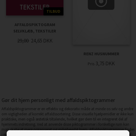
TILBUD
AFFALDSPIKTOGRAM
SELVKLÆB, TEKSTILER
29,00
24,65
DKK
RENZ HUSNUMMER
3,75
DKK
Pris
Gør dit hjem personligt med affaldspiktogrammer
Affaldspiktogrammer er en effektiv og dekorativ måde at minde os selv og andre
om vigtigheden af korrekt affaldssortering. Disse visuelle hjælpemidler er ikke kun
praktiske, men også æstetisk tiltalende, hvilket gør dem til en integreret del af
hjemmets indretning. Ved at anvende disse piktogrammer i forskellige rum kan
man skabe et mere organiseret og miljøbevidst hjem. Affaldspiktogrammer findes
i mange forskellige designs, der passer til enhver smag og indretningsstil, hvilket