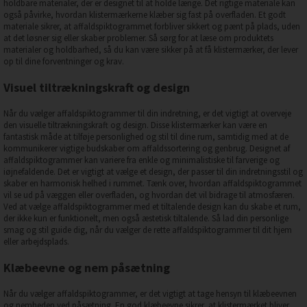
holdbare materialer, der er designet til at holde længe. Det rigtige materiale kan
også påvirke, hvordan klistermærkerne klæber sig fast på overfladen. Et godt
materiale sikrer, at affaldspiktogrammet forbliver sikkert og pænt på plads, uden
at det løsner sig eller skaber problemer. Så sørg for at læse om produktets
materialer og holdbarhed, så du kan være sikker på at få klistermærker, der lever
op til dine forventninger og krav.
Visuel tiltrækningskraft og design
Når du vælger affaldspiktogrammer til din indretning, er det vigtigt at overveje
den visuelle tiltrækningskraft og design. Disse klistermærker kan være en
fantastisk måde at tilføje personlighed og stil til dine rum, samtidig med at de
kommunikerer vigtige budskaber om affaldssortering og genbrug. Designet af
affaldspiktogrammer kan variere fra enkle og minimalistiske til farverige og
iøjnefaldende. Det er vigtigt at vælge et design, der passer til din indretningsstil og
skaber en harmonisk helhed i rummet. Tænk over, hvordan affaldspiktogrammet
vil se ud på væggen eller overfladen, og hvordan det vil bidrage til atmosfæren.
Ved at vælge affaldspiktogrammer med et tiltalende design kan du skabe et rum,
der ikke kun er funktionelt, men også æstetisk tiltalende. Så lad din personlige
smag og stil guide dig, når du vælger de rette affaldspiktogrammer til dit hjem
eller arbejdsplads.
Klæbeevne og nem påsætning
Når du vælger affaldspiktogrammer, er det vigtigt at tage hensyn til klæbeevnen
og nemheden ved påsætning. En god klæbeevne sikrer, at klistermærket bliver