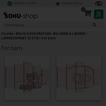
LEVERING 1-3 DAGE
FREMRAGENDE 4,7
0
Menu
Forside
›
BOLIG & DEKORATION
›
BILLEDER & LÆRRED
›
LÆRREDSPRINT (5 STK)
›
For børn
For børn