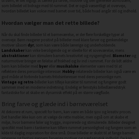
til børn, er det vigtigt at tænke på farver, motiver og den generelle atmosfære,
som billedet vil bidrage med til rummet. Det er også væsentligt at overveje,
hvordan billedet kan vokse med barnet over tid, både hvad angår stil og indhold.
Hvordan vælger man det rette billede?
Når du skal finde billeder til et børneværelse, er der flere forskellige typer at
overveje. Børn reagerer positivt på billeder med klare farver og genkendelige
motiver såsom
dyr
, som kan være både lærerige og underholdende.
Landskaber
kan virke beroligende og er ideelle for et soveværelse, mens
abstraktioner
kan stimulere barnets kreativitet og nysgerrighed.
Blomster
og
naturmotiver bringer en følelse af friskhed og liv ind i rummet. For de lidt ældre
børn kan billeder med
byer
eller
musikalske
elementer være med til at
reflektere deres personlige interesser.
Hobby
-relaterede billeder kan også være en
god måde at forbinde barnets fritidsinteresser med deres personlige rum.
Vintage og retro
-billeder kan tilføje karakter til rummet og fungerer godt
sammen med en moderne indretning. Endelig er femstyks billedlærredstryk
fantastiske for at skabe en dynamisk effekt på en større vægflade.
Bring farve og glæde ind i børneværelset
At dekorere et rum, specielt for børn, kan være en både sjov og kreativ proces.
Det handler ikke kun om at vælge de rette møbler, men også om at skabe et
miljø, hvor børnene føler sig trygge, inspirerede og stimulerede. Billeder designet
specifikt med børn i tankerne kan tilføre rummet personlighed og fungere som en
kilde til daglig inspiration for dine små. Disse billeder er skabt til at fange barnets
interesse og fantasi gennem farverige motiver og pædagogisk indhold. De kan