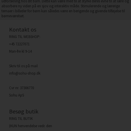
udforskning hos dit barn. Dette kan være med til at styrke deres evne til at lære og
absorbere ny viden på en sjov og interaktiv måde. Stimulerende og lærerige
temaer i billeder for børn kan således være en berigende og givende tilføjelse til
børneværelset.
Kontakt os
RING TIL WEBSHOP:
+45 72227071
Man-fre kl 9-14
Skriv til os på mail
info@sohu-shop.dk
Cvr nr. 37306770
Sohu ApS
Besøg butik
RING TIL BUTIK
(KUN henvendelse vedr. den