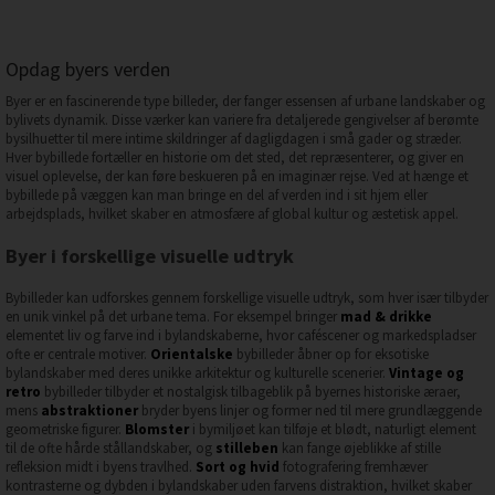
Opdag byers verden
Byer er en fascinerende type billeder, der fanger essensen af urbane landskaber og
bylivets dynamik. Disse værker kan variere fra detaljerede gengivelser af berømte
bysilhuetter til mere intime skildringer af dagligdagen i små gader og stræder.
Hver bybillede fortæller en historie om det sted, det repræsenterer, og giver en
visuel oplevelse, der kan føre beskueren på en imaginær rejse. Ved at hænge et
bybillede på væggen kan man bringe en del af verden ind i sit hjem eller
arbejdsplads, hvilket skaber en atmosfære af global kultur og æstetisk appel.
Byer i forskellige visuelle udtryk
Bybilleder kan udforskes gennem forskellige visuelle udtryk, som hver især tilbyder
en unik vinkel på det urbane tema. For eksempel bringer
mad & drikke
elementet liv og farve ind i bylandskaberne, hvor caféscener og markedspladser
ofte er centrale motiver.
Orientalske
bybilleder åbner op for eksotiske
bylandskaber med deres unikke arkitektur og kulturelle scenerier.
Vintage og
retro
bybilleder tilbyder et nostalgisk tilbageblik på byernes historiske æraer,
mens
abstraktioner
bryder byens linjer og former ned til mere grundlæggende
geometriske figurer.
Blomster
i bymiljøet kan tilføje et blødt, naturligt element
til de ofte hårde stållandskaber, og
stilleben
kan fange øjeblikke af stille
refleksion midt i byens travlhed.
Sort og hvid
fotografering fremhæver
kontrasterne og dybden i bylandskaber uden farvens distraktion, hvilket skaber