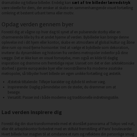
dramatiske og tidløse billeder. Endelig kan
sæt af tre billeder lærredstryk
være ideelle for dem, der ønsker at skabe en sammenhængende visuel fortælling
omkring et bestemt urbant tema eller motiv.
Opdag verden gennem byer
Forestil dig at vågne op hver dag til synet af en pulserende storby eller en
charmerende lille by fra et andet hjørne af verden. Bybilleder kan bringe denne
oplevelse ind i dit hjem eller kontor, skabe en atmosfære af global kultur og åbne
dine rum op mod fjerne horisonter. Ved at vælge et bybillede som dekoration,
inviterer du dynamikken og historien fra verdens metropoler indenfor på dine
vægge. Det er ikke kun en visuel fornøjelse, men også en kilde til daglig
inspiration og drømme om fremtidige rejser. Uanset om det er den arkitektoniske
storhed i gamle europæiske byer eller neonstrålerne fra moderne asiatiske
metropoler, så tilbyder hvert billede sin egen unikke fortælling og æstetik.
Æstetisk tiltalende: Tilføjer karakter og dybde til enhver væg.
Inspirerende: Daglig påmindelse om de steder, du drømmer om at
besøge.
Versatilt: Passer ind i både moderne og traditionelle indretningsstile.
Lad verden inspirere dig
Forestil dig din stue transformerede med et storslået panorama af Tokyo ved nat,
eller dit arbejdskontor forbedret med en stilfuld fremstilling af Paris' boulevarder.
Hvert billede har magten til at omdanne et rum og reflektere din personlige smag