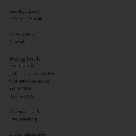
Skriv til os på mail
info@sohu-shop.dk
Cvr nr. 37306770
Sohu ApS
Besøg butik
RING TIL BUTIK
(KUN henvendelse vedr. den
fysisk butik i Sønderborg):
+45 26137654
Man-fre kl 9-18
Centerpassagen 10
6400 Sønderborg
Butikkens åbningstider