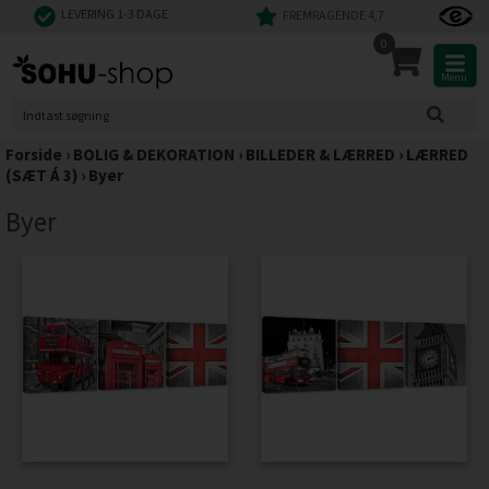
LEVERING 1-3 DAGE
FREMRAGENDE 4,7
0
Menu
Forside
›
BOLIG & DEKORATION
›
BILLEDER & LÆRRED
›
LÆRRED
(SÆT Á 3)
›
Byer
Byer