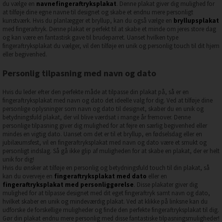
du vælge en
navnefingeraftryksplakat
. Denne plakat giver dig mulighed for
at tilføje dine egne navne til designet og skabe et endnu mere personligt
kunstværk. Hvis du planlægger et bryllup, kan du også vælge en
bryllupsplakat
med fingeraftryk. Denne plakat er perfekt til at skabe et minde om jeres store dag
og kan være en fantastisk gave til brudeparret. Uanset hvilken type
fingeraftryksplakat du vælger, vil den tilføje en unik og personlig touch til dit hjem
eller begivenhed.
Personlig tilpasning med navn og dato
Hvis du leder efter den perfekte måde at tilpasse din plakat på, så er en
fingeraftryksplakat med navn og dato det ideelle valg for dig. Ved at tilføje dine
personlige oplysninger som navn og dato til designet, skaber du en unik og
betydningsfuld plakat, der vil blive værdsat i mange år fremover. Denne
personlige tilpasning giver dig mulighed for at fejre en særlig begivenhed eller
mindes en vigtig dato. Uanset om det er til et bryllup, en fødselsdag eller en
jubilæumsfest, vil en fingeraftryksplakat med navn og dato være et smukt og
personligt indslag. Så gå ikke glip af muligheden for at skabe en plakat, der er helt
unik for dig!
Hvis du ønsker at tilføje en personlig og betydningsfuld touch til din plakat, så
kan du overveje en
fingeraftryksplakat med dato
eller en
fingeraftryksplakat med personliggørelse
. Disse plakater giver dig
mulighed for at tilpasse designet med dit eget fingeraftryk samt navn og dato,
hvilket skaber en unik og mindeværdig plakat. Ved at klikke på linksne kan du
udforske de forskellige muligheder og finde den perfekte fingeraftryksplakat til dig.
Gør din plakat endnu mere personlig med disse fantastiske tilpasningsmuligheder!