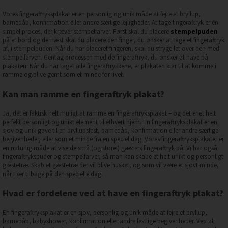
Vores fingeraftryksplakat er en personlig og unik måde at fejre et bryllup,
barnedåb, konfirmation eller andre særlige lejligheder. At tage fingeraftryk er en
simpel proces, der kræver stempelfarver. Først skal du placere
stempelpuden
på et bord og dernæst skal du placere den finger, du ønsker at tage et fingeraftryk
af, i stempelpuden. Når du har placeret fingeren, skal du stryge let over den med
stempelfarven. Gentag processen med de fingeraftryk, du ønsker at have på
plakaten. Når du har taget alle fingeraftrykkene, er plakaten klar til at komme i
ramme og blive gemt som et minde for livet.
Kan man ramme en fingeraftryk plakat?
Ja, det er faktisk helt muligt at ramme en fingeraftryksplakat – og det er et helt
perfekt personligt og unikt element til ethvert hjem. En fingeraftryksplakat er en
sjov og unik gave til en bryllupsfest, barnedåb, konfirmation eller andre særlige
begivenheder, eller som et minde fra en speciel dag. Vores fingeraftryksplakater er
en naturlig måde at vise de små (og store!) gæsters fingeraftryk på. Vi har også
fingeraftrykspuder og stempelfarver, så man kan skabe et helt unikt og personligt
gæstetræ. Skab et gæstetræ der vil blive husket, og som vil være et sjovt minde,
når I ser tilbage på den specielle dag.
Hvad er fordelene ved at have en fingeraftryk plakat?
En fingeraftryksplakat er en sjov, personlig og unik måde at fejre et bryllup,
barnedåb, babyshower, konfirmation eller andre festlige begivenheder. Ved at