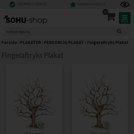
LEVERING 1-3 DAGE
FREMRAGENDE 4,7
0
Menu
Forside
›
PLAKATER
›
PERSONLIG PLAKAT
›
Fingeraftryks Plakat
Fingeraftryks Plakat