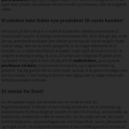
også nemt at købe nye plakater når børnene får nye interesser, uden at budgettet
vælter.
Vi udvikle hele tiden nye produkter til vores kunder!
Her hos os på Sohu shop er vi stolte af at hele tiden udvikle nye produkter til
vores kunder. Sørg for at besøge vores hjemmeside ofte, så du ikke går glip af alle
de nye, spændende produkter som dukker op hist og pist. Har du brug for hjælp
med at vælge, eller har du andre spørgsmål, er du meget velkommen til at
kontakte os, vi sidder altid klare til at hjælpe. Vi gør også alt hvad vi kan for at
sørge for lynhurtig levering, så at du så hurtigt som muligt kan få glæde af din
nye plakat. Vi har også et stort udvalg af flotte
wallstickers
,
sjove og søde
postkasse stickers
,
imponerende fototapeter, og magiske billeder og
glasprint. Tag dig god tid når du surfer rundt, og husk at du gerne må vælge mere
end en produkt, vi ved nemlig at det kan være rigtig svært at vælge mellem alle
de flotte produkter vi tilbyder.
Et minde for livet!
Giv dine gæster noget, der vil holde som en minde for livet: En
fingeraftryksplakat. Vi tilbyder et stort udvalg af plakater, der er personlige og
skræddersyede til enhver lejlighed. Uanset om det er til et bryllup, en barnedåb, en
babyshower, konfirmation eller en anden fest, kan du vælge det træ, der passer
bedst til lejligheden, og personliggøre den med fingeraftryk, navne, stempelfarver
og meget andet. Vores fingeraftryksplakater er den perfekte gave til at mindes de