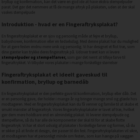
bryllup og konfirmation, kan det være en god ide at have ekstra stempelpuder
parat. Det gør det nemmere at få de mange aftryk på plakaten, uden at der skal
vaskes stempelpude
Introduktion - hvad er en Fingeraftryksplakat?
En fingeraftryksplakat er en sjov og personlig måde at fejre et bryllup,
babyshower, konfirmation eller en fødselsdag. Med denne plakat har du mulighed
for at gøre festen endnu mere unik og personlig. Vi har designet et flot træ, som
dine gæster kan trykke deres fingeraftryk på. Udover træet kan vi levere
stempelpuder og stempelfarver
,
som gør det nemt at tilføje farve til
fingeraftrykket. Vi tilbyder vores plakater i mange forskellige størrelser
Fingeraftryksplakat et ideelt gaveskud til
konfirmation, bryllup og barnedåb
En fingeraftryksplakat er den perfekte gave til konfirmation, bryllup eller dåb. Det
er en personlig gave, der holder i mange år og bringer mange smil og glæde hos
modtageren. Med en fingeraftryksplakat kan du få venner og familie til at skabe et
smukt mønster af fingeraftryk. Vores fingeraftryksplakater er lavet af træ, hvilket
gør dem mere holdbare end en almindelig plakat. Vi leverer stempelpude og
stempelfarve, så du har alle de komponenter der skal til for at skabe flotte
fingeraftryk. Vi har et stort udvalg af plakater i forskellige farver og former, så du
er sikker på at finde et design, der passer til din fest. Fingeraftryksplakaten vil sikre,
at modtageren har et personligt minde om festen, som kan hænge på væggen