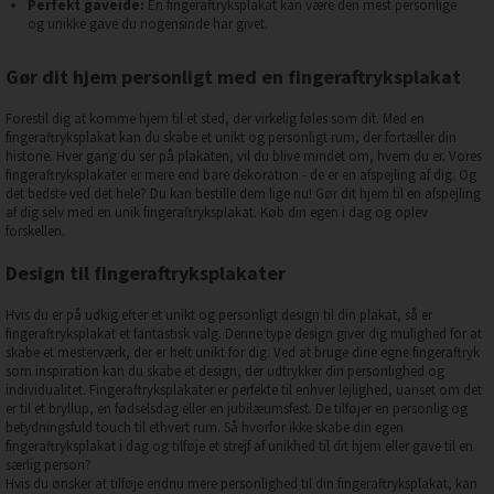
Perfekt gaveide:
En fingeraftryksplakat kan være den mest personlige
og unikke gave du nogensinde har givet.
Gør dit hjem personligt med en fingeraftryksplakat
Forestil dig at komme hjem til et sted, der virkelig føles som dit. Med en
fingeraftryksplakat kan du skabe et unikt og personligt rum, der fortæller din
historie. Hver gang du ser på plakaten, vil du blive mindet om, hvem du er. Vores
fingeraftryksplakater er mere end bare dekoration - de er en afspejling af dig. Og
det bedste ved det hele? Du kan bestille dem lige nu! Gør dit hjem til en afspejling
af dig selv med en unik fingeraftryksplakat. Køb din egen i dag og oplev
forskellen.
Design til fingeraftryksplakater
Hvis du er på udkig efter et unikt og personligt design til din plakat, så er
fingeraftryksplakat et fantastisk valg. Denne type design giver dig mulighed for at
skabe et mesterværk, der er helt unikt for dig. Ved at bruge dine egne fingeraftryk
som inspiration kan du skabe et design, der udtrykker din personlighed og
individualitet. Fingeraftryksplakater er perfekte til enhver lejlighed, uanset om det
er til et bryllup, en fødselsdag eller en jubilæumsfest. De tilføjer en personlig og
betydningsfuld touch til ethvert rum. Så hvorfor ikke skabe din egen
fingeraftryksplakat i dag og tilføje et strejf af unikhed til dit hjem eller gave til en
særlig person?
Hvis du ønsker at tilføje endnu mere personlighed til din fingeraftryksplakat, kan