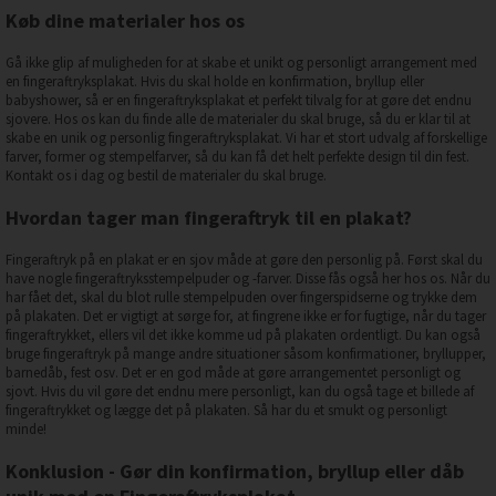
Køb dine materialer hos os
Gå ikke glip af muligheden for at skabe et unikt og personligt arrangement med
en fingeraftryksplakat. Hvis du skal holde en konfirmation, bryllup eller
babyshower, så er en fingeraftryksplakat et perfekt tilvalg for at gøre det endnu
sjovere. Hos os kan du finde alle de materialer du skal bruge, så du er klar til at
skabe en unik og personlig fingeraftryksplakat. Vi har et stort udvalg af forskellige
farver, former og stempelfarver, så du kan få det helt perfekte design til din fest.
Kontakt os i dag og bestil de materialer du skal bruge.
Hvordan tager man fingeraftryk til en plakat?
Fingeraftryk på en plakat er en sjov måde at gøre den personlig på. Først skal du
have nogle fingeraftryksstempelpuder og -farver. Disse fås også her hos os. Når du
har fået det, skal du blot rulle stempelpuden over fingerspidserne og trykke dem
på plakaten. Det er vigtigt at sørge for, at fingrene ikke er for fugtige, når du tager
fingeraftrykket, ellers vil det ikke komme ud på plakaten ordentligt. Du kan også
bruge fingeraftryk på mange andre situationer såsom konfirmationer, bryllupper,
barnedåb, fest osv. Det er en god måde at gøre arrangementet personligt og
sjovt. Hvis du vil gøre det endnu mere personligt, kan du også tage et billede af
fingeraftrykket og lægge det på plakaten. Så har du et smukt og personligt
minde!
Konklusion - Gør din konfirmation, bryllup eller dåb