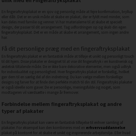
unik med en Fingeraftryksplakat
En fingeraftryksplakat er en sjov og personlig måde at fejre konfirmation, bryllup
eller dåb. Det er en unik måde at skabe en plakat, der er fyldt med minder, som
kan deles med familie og venner. Vi har materialerne til at skabe et specielt
design, der passer til dit arrangement. Tag udfordringen op og skab din egen
fingeraftryksplakat. Det er en måde at skabe et arrangement, som ingen andre
har.
Få dit personlige præg med en fingeraftryksplakat
En fingeraftryks plakat er en fantastisk måde at tilføje et unikt og personligt touch
til dit hjem. Disse plakater er designet til at vise dit fingeraftryk i en kunstnerisk og
æstetisk tiltalende måde. De er ikke bare dekorative elementer, men også udtryk
for individualitet og personlighed. Hver fingeraftryks plakat er forskellig, hvilket
gør dem til en særlig del af din indretning. Du kan vælge mellem forskellige
designs og farver for at finde den perfekte match til din stil. Fingeraftryks plakater
er også ideelle som gaver. De er personlige, meningsfulde og noget, som
modtageren vil værdsætte i mange år fremover.
Forbindelse mellem fingeraftryksplakat og andre
typer af plakater
En fingeraftryks plakat kan være en fantastisk tilføjelse til enhver samling af
plakater. For eksempel kan den kombineres med en
erhvervsuddannelse
plakat på kontoret for at skabe et unikt og inspirerende arbejdsmiljø. Eller hvad