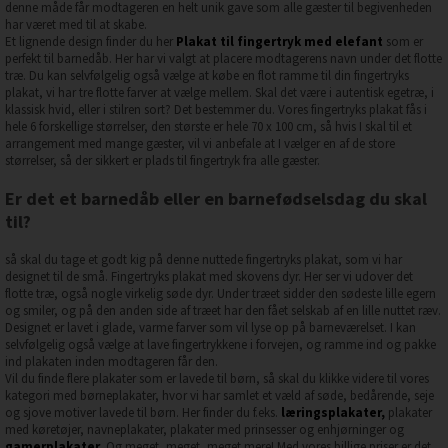
denne måde får modtageren en helt unik gave som alle gæster til begivenheden
har været med til at skabe.
Et lignende design finder du her
Plakat til fingertryk med elefant
som er
perfekt til barnedåb. Her har vi valgt at placere modtagerens navn under det flotte
træ. Du kan selvfølgelig også vælge at købe en flot ramme til din fingertryks
plakat, vi har tre flotte farver at vælge mellem. Skal det være i autentisk egetræ, i
klassisk hvid, eller i stilren sort? Det bestemmer du. Vores fingertryks plakat fås i
hele 6 forskellige størrelser, den største er hele 70 x 100 cm, så hvis I skal til et
arrangement med mange gæster, vil vi anbefale at I vælger en af de store
størrelser, så der sikkert er plads til fingertryk fra alle gæster.
Er det et barnedåb eller en barnefødselsdag du skal
til?
så skal du tage et godt kig på denne nuttede fingertryks plakat, som vi har
designet til de små. Fingertryks plakat med skovens dyr. Her ser vi udover det
flotte træ, også nogle virkelig søde dyr. Under træet sidder den sødeste lille egern
og smiler, og på den anden side af træet har den fået selskab af en lille nuttet ræv.
Designet er lavet i glade, varme farver som vil lyse op på barneværelset. I kan
selvfølgelig også vælge at lave fingertrykkene i forvejen, og ramme ind og pakke
ind plakaten inden modtageren får den.
Vil du finde flere plakater som er lavede til børn, så skal du klikke videre til vores
kategori med børneplakater, hvor vi har samlet et væld af søde, bedårende, seje
og sjove motiver lavede til børn. Her finder du f.eks.
læringsplakater
,
plakater
med køretøjer, navneplakater, plakater med prinsesser og enhjørninger og
gamerplakater
.
Og meget, meget, meget mere! Med vores billige priser er det