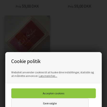
59,00
DKK
59,00
DKK
Pris
Pris
Cookie politik
STEMPELPUDE - PINK
Websitet anvender cookies til at huske dine indstillinger, statistik og
NUANCER
at målrette annoncer.
Læs mere her...
59,00
DKK
Pris