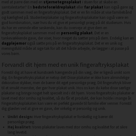
med at parre den med en
stjernetegnsplakat
i stuen for at skabe en
samtalestarter? En
bedsteforældreplakat
eller
far plakat
kan også gøre sig
godt sammen med en fingeraftryksplakat. Det er en fin måde at vise familiebånd
og kærlighed på. Studenterplakater og fingeraftryksplakater kan også være en
god kombination, især hvis du vil give et personligt præg på dit studierum. Hvis
du har en veninde eller søskende, kan du overveje at give dem en
fingeraftryksplakat sammen med en
personlig plakat
.
Det er en
tankevækkende gave, der viser, hvor meget du sætter pris på dem. Endelig kan en
dagplejemor
også sætte pris på en fingeraftryksplakat. Det er en unik og
meningsfuld måde at sige tak for alt det hårde arbejde, de lægger i at passe på
vores børn.
Forvandl dit hjem med en unik fingeraftryksplakat
Forestil dig at have et kunstværk hængende på din væg, der er ligeså unikt som
dig. En fingeraftryks plakat er netop det! Disse plakater er ikke bare almindelige
dekorative stykker, men de bærer dit eget personlige præg. Dit fingeraftryk bliver
til et smukt mønster, der gør hver plakat unik. Hos os kan du købe disse særlige
plakater og bringe noget helt specielt ind i dit hjem. Vores fingeraftryks plakater er
lavet med stor omhu og kvalitet, så du får et produkt, der kan holde i mange år.
Fingeraftryksplakaten kan være en perfekt gaveide til familie eller venner. Forestil
dig glæden ved at give en gave, der virkelig er personlig og unik.
Unikt design:
Hver fingeraftryksplakat er forskellig og bærer dit
personlige præg.
Høj kvalitet:
Vores plakater laves med stor omhu og kvalitet for at sikre
lang levetid.