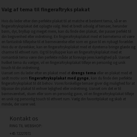
Valg af tema til fingeraftryks plakat
Hvis du leder efter den perfekte plakat til at matche et bestemt tema, så er en
fingeraftryksplakat det oplagte valg. Med et bredt udvalg af temaer, herunder
børn, dyr, bryllup og meget mere, kan du finde den plakat, der passer perfekt til
din begivenhed eller indretning. En fingeraftryksplakat med et børnetema vil være
en fantastisk tilføjelse til et børneværelse eller som en gave til en nybagt forælder.
Hvis du er dyreelsker, kan en fingeraftryksplakat med et dyretema bringe glæde og
charme til ethvert rum. Og til bryllupper kan en fingeraftryksplakat med et
romantisk tema være den perfekte måde at forevige jeres kærlighed på. Uanset
hvilket tema du vælger, vil en fingeraftryksplakat tilføje en personlig og unik
touch til din indretning.
Uanset om du leder efter en plakat med et
drengs tema
eller en plakat med et
sødt motiv som
fingeraftryksplakat med gynge
, kan du finde den perfekte
fingeraftryksplakat til dit behov. Vores forskellige temaer giver dig mulighed for at
tilpasse din plakat til enhver lejlighed eller indretning. Uanset om det er til
børneværelset, stuen eller som en personlig gave, vil en fingeraftryksplakat tilføje
en unik og personlig touch til ethvert rum. Vælg din favoritplakat og skab et
minde, der varer ved.
Kontakt os
RING TIL WEBSHOP:
+45 72227071