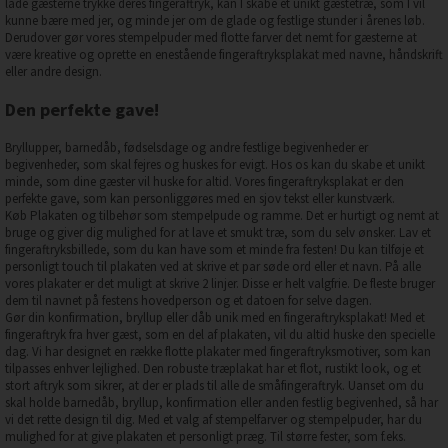
lade gæsterne trykke deres fingeraftryk, kan I skabe et unikt gæstetræ, som I vil
kunne bære med jer, og minde jer om de glade og festlige stunder i årenes løb.
Derudover gør vores stempelpuder med flotte farver det nemt for gæsterne at
være kreative og oprette en enestående fingeraftryksplakat med navne, håndskrift
eller andre design.
Den perfekte gave!
Bryllupper, barnedåb, fødselsdage og andre festlige begivenheder er
begivenheder, som skal fejres og huskes for evigt. Hos os kan du skabe et unikt
minde, som dine gæster vil huske for altid. Vores fingeraftryksplakat er den
perfekte gave, som kan personliggøres med en sjov tekst eller kunstværk.
Køb Plakaten og tilbehør som stempelpude og ramme. Det er hurtigt og nemt at
bruge og giver dig mulighed for at lave et smukt træ, som du selv ønsker. Lav et
fingeraftryksbillede, som du kan have som et minde fra festen! Du kan tilføje et
personligt touch til plakaten ved at skrive et par søde ord eller et navn. På alle
vores plakater er det muligt at skrive 2 linjer. Disse er helt valgfrie. De fleste bruger
dem til navnet på festens hovedperson og et datoen for selve dagen.
Gør din konfirmation, bryllup eller dåb unik med en fingeraftryksplakat! Med et
fingeraftryk fra hver gæst, som en del af plakaten, vil du altid huske den specielle
dag. Vi har designet en række flotte plakater med fingeraftryksmotiver, som kan
tilpasses enhver lejlighed. Den robuste træplakat har et flot, rustikt look, og et
stort aftryk som sikrer, at der er plads til alle de småfingeraftryk. Uanset om du
skal holde barnedåb, bryllup, konfirmation eller anden festlig begivenhed, så har
vi det rette design til dig. Med et valg af stempelfarver og stempelpuder, har du
mulighed for at give plakaten et personligt præg. Til større fester, som f.eks.