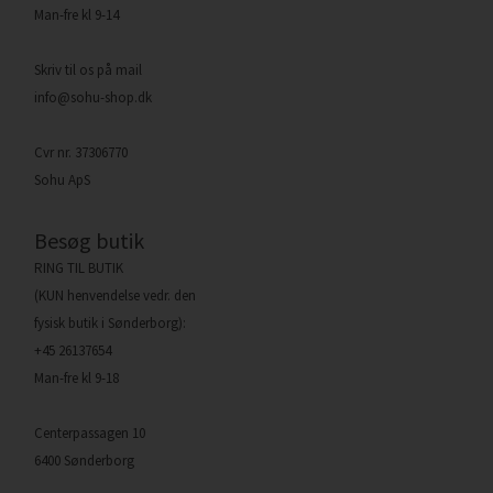
Man-fre kl 9-14
Skriv til os på mail
info@sohu-shop.dk
Cvr nr. 37306770
Sohu ApS
Besøg butik
RING TIL BUTIK
(KUN henvendelse vedr. den
fysisk butik i Sønderborg):
+45 26137654
Man-fre kl 9-18
Centerpassagen 10
6400 Sønderborg