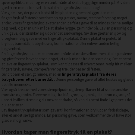
sjove øjeblikke med, og er en unik måde at skabe hyggelige minder på. Giv dine
gæster en minde for livet - bestil din fingeraftryksplakat i dag!
Vælg det træ, der passer bedst til lejligheden og personliggør den med
fingeraftryk af festens hovedperson og gæster, navne, stempelfarver og meget
andet. Vores fingeraftryksplakater er den perfekte gave til at mindes denne særlige
dag med, og er en unik måde at skabe hyggelige minder på. Lav en personlig og
unik gave, der strækker sig udover det sædvanlige. Giv dine gæster en sjov og
uforglemmelig gave med en fingeraftryksplakat. Denne plakat er perfekt til
bryllup, barnedåb, babyshower, konfirmationer eller enhver anden festlig
begivenhed.
En fingeraftryksplakat er en morsom måde at ønske velkommen til alle gæsterne
og give festens hovedperson noget, et unik minde fra den store dag. Det er nemt
at lave en fingeraftryksplakat, som kan tilpasses til ethvert tema. Vælg frit mellem
fingeraftryk, navne, stempelfarver og træ, der passer til festen.
Giv dit barn et særligt minde, med en
f
ingeraftryksplakat fra deres
babyshower eller barnedåb
.
Denne personlige gave vil altid huskes og glæde
det lille menneske.
Vær også kreativ med vores stempelpude og stempelfarver til at skabe smukke
mønstre og motiv. Farverne er lige fra blå, grøn, gul, pink, lilla, brun og sort, så
uanset hvilken stemning du ønsker at skabe, så kan du nemt finde lige præcis det
du leder efter.
Lav fingeraftryksplakater som gaver til konfirmationer, bryllupper, fødselsdage,
eller et andet særligt minde. En personlig gave, som vedkommende vil have stor
glæde af og huske.
Hvordan tager man fingeraftryk til en plakat?