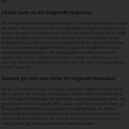
eller
Sådan laver du din Fingeraftryksplakat
Det er meget nemt at lave en fingeraftryksplakat. Først og fremmest skal du vælge
den plakat, der passer bedst til din fest. Vælg mellem mange forskellige farver og
former, og sørg for at plakaten passer til rummets interiør. Herefter skal du vælge
ønskede stempelfarver, som du ønsker at bruge. Vores stempelpuder har flere
forskellige farver, så det bliver mere interessant. Når du har alle komponenterne,
skal du blot invitere dine gæster til festen, og give dem mulighed for at trykke
deres fingeraftryk på plakaten. Når alle fingeraftryk er trykket, kan du tørre
plakaten med en klud, og den er klar til at blive hængt op. Det er en sjov og
personlig måde at fejre konfirmation, bryllup eller dåb, som vil bringe glæde og
minder i mange år!
Geniale gør-det-selv idéer til Fingeraftryksplakat
Har du lyst til at sætte dit eget personlige præg på en fingeraftryksplakat? Så er
der mange gør-det-selv idéer, som kan gøre plakaten endnu mere personlig. Du
kan f.eks. tilføje blomster, glimmer, glitter, eller andre spændende elementer, som
giver plakaten et smukt og unikt udtryk. Du kan også lave et tema for festen, og
få dine gæster til at trykke deres fingeraftryk i forskellige farver, der matcher
temaet. Dette giver fingeraftryksplakaten et ekstra løft og en personlig touch.
Uanset hvilke kreative idéer du har, så er der ikke noget bedre end at holde et
unikt og personligt arrangement med en fingeraftryksplakat!