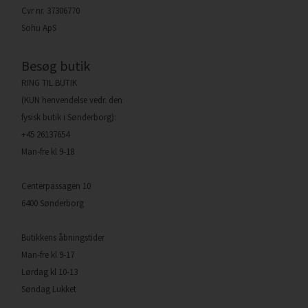
Cvr nr. 37306770
Sohu ApS
Besøg butik
RING TIL BUTIK
(KUN henvendelse vedr. den
fysisk butik i Sønderborg):
+45 26137654
Man-fre kl 9-18
Centerpassagen 10
6400 Sønderborg
Butikkens åbningstider
Man-fre kl 9-17
Lørdag kl 10-13
Søndag Lukket