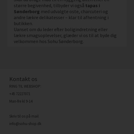
større begivenhed, tilbyder vi også
tapas i
Sønderborg
med udvalgte oste, charcuteri og
andre lækre delikatesser – klar til afhentning i
butikken.
Uanset om du leder efter boligindretning eller
lækre smagsoplevelser, glæder vi os til at byde dig
velkommen hos Sohu Sønderborg.
Kontakt os
RING TIL WEBSHOP:
+45 72227071
Man-fre kl 9-14
Skriv til os på mail
info@sohu-shop.dk