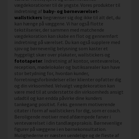
vægdekorationer til de yngste. Vores produkter til
indretning af
baby- og børneværelset-
wallstickers
begrænser sig dog ikke til alt det, du
kan hænge på væggene. Vi har også flotte
tekstilserier, der sammen med matchende
vægdekoration kan skabe en flot og gennemført
indretning på værelset. Du kan også supplere med
sjov og børnevenlig belysning som kaster et
hyggeligt skær over plakater, wallstickers og
fototapeter
. Indretning af kontor, venteværelse,
reception, mødelokaler og butiksarealer kan have
stor betydning for, hvordan kunder,
forretningsforbindelser eller klienter opfatter dig
og din virksomhed. Velvalgt vægdekoration kan
være med til at understøtte din virksomheds ansigt
udadtil og kan endda påvirke dine kunders
tankegang positivt. F.eks. gennem motiverende
citater i form af wallstickers for dig, som er coach.
Beroligende motiver med afdæmpede farver i
venteværelset i din tandlægepraksis. Børnevenlige
figurer på væggene i en børnekonsultation.
Mulighederne er næsten uendelige og de fleste af