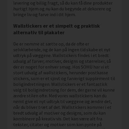
levering og billig fragt, så du kan få dine produkter
hurtigt hjem og nu kan du begynde at dekorere og
bringe liv og farve ind i dit hjem.
Wallstickers er et simpelt og praktisk
alternativ til plakater
De er nemme at sætte op, da de ofte er
selvklæbende, og de kan på ingen tid skabe et nyt
udtryk på væggene. Wallstickers findes i et bredt
udvalg af farver, motiver, designs og størrelser, så
der er noget for enhver smag. Hos SOHU har vi et
stort udvalg af wallstickers, herunder postkasse
stickers, som er et sjovt og farverigt supplement til
boligindretningen. Wallstickers er et fantastisk
valg til boligindretning for dem, der gerne vil kunne
ændre stilen ofte. Med vores wallstickers kan du
nemt give et nyt udtryk til væggene og ændre det,
når du bliver træt af det. Wallstickers kommer i et
bredt udvalg af motiver og designs, som du kan
kombinere på kreativ vis. Det kan være alt fra
tekster, citater og motiver som kan pynte på