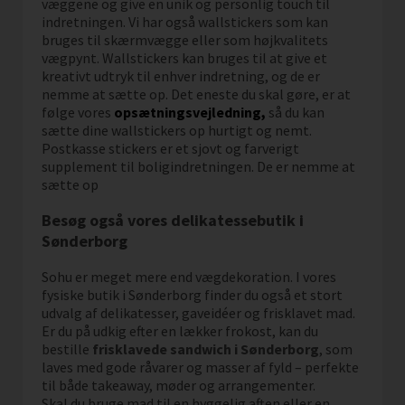
væggene og give en unik og personlig touch til
indretningen. Vi har også wallstickers som kan
bruges til skærmvægge eller som højkvalitets
vægpynt. Wallstickers kan bruges til at give et
kreativt udtryk til enhver indretning, og de er
nemme at sætte op. Det eneste du skal gøre, er at
følge vores
opsætningsvejledning,
så du kan
sætte dine wallstickers op hurtigt og nemt.
Postkasse stickers er et sjovt og farverigt
supplement til boligindretningen. De er nemme at
sætte op
Besøg også vores delikatessebutik i
Sønderborg
Sohu er meget mere end vægdekoration. I vores
fysiske butik i Sønderborg finder du også et stort
udvalg af delikatesser, gaveidéer og frisklavet mad.
Er du på udkig efter en lækker frokost, kan du
bestille
frisklavede sandwich i Sønderborg
, som
laves med gode råvarer og masser af fyld – perfekte
til både takeaway, møder og arrangementer.
Skal du bruge mad til en hyggelig aften eller en