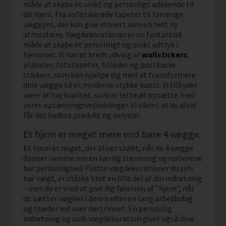
måde at skabe et unikt og personligt udseende til
dit hjem. Fra sofistikerede tapeter til farverige
vægpynt, der kan give ethvert rum en helt ny
atmosfære. Vægdekorationer er en fantastisk
måde at skabe et personligt og unikt udtryk i
hjemmet. Vi har et bredt udvalg af
wallstickers
,
plakater, fototapeter, billeder og postkasse
stickers, som kan hjælpe dig med at transformere
dine vægge til et moderne stykke kunst. Vi tilbyder
varer af høj kvalitet, som er lette at opsætte med
vores opsætningsvejledninger. Vi sikrer, at du altid
får det bedste produkt og service!
Et hjem er meget mere end bare 4 vægge.
Et hjem er noget, der bliver skabt, når de 4 vægge
danner ramme om en særlig stemning og rummene
har personlighed. Flotte vægdekorationer du selv
har valgt, er måske blot en lille del af din indretning
- men de er med at give dig følelsen af ”hjem”, når
du sætter nøglen i døren efter en lang arbejdsdag
og træder ind over dørtrinnet. En personlig
indretning og unik vægdekoration giver også dine