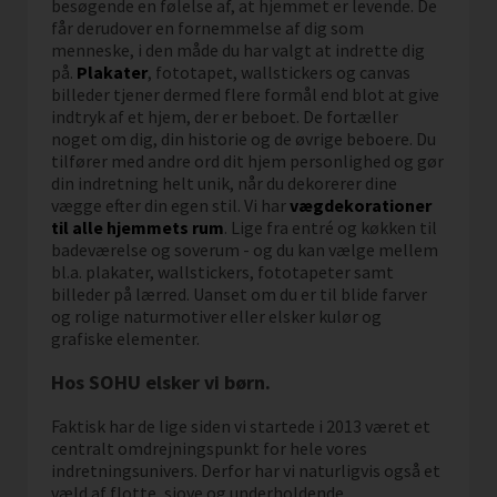
besøgende en følelse af, at hjemmet er levende. De
får derudover en fornemmelse af dig som
menneske, i den måde du har valgt at indrette dig
på.
Plakater
, fototapet, wallstickers og canvas
billeder tjener dermed flere formål end blot at give
indtryk af et hjem, der er beboet. De fortæller
noget om dig, din historie og de øvrige beboere. Du
tilfører med andre ord dit hjem personlighed og gør
din indretning helt unik, når du dekorerer dine
vægge efter din egen stil. Vi har
vægdekorationer
til alle hjemmets rum
. Lige fra entré og køkken til
badeværelse og soverum - og du kan vælge mellem
bl.a. plakater, wallstickers, fototapeter samt
billeder på lærred. Uanset om du er til blide farver
og rolige naturmotiver eller elsker kulør og
grafiske elementer.
Hos SOHU elsker vi børn.
Faktisk har de lige siden vi startede i 2013 været et
centralt omdrejningspunkt for hele vores
indretningsunivers. Derfor har vi naturligvis også et
væld af flotte, sjove og underholdende