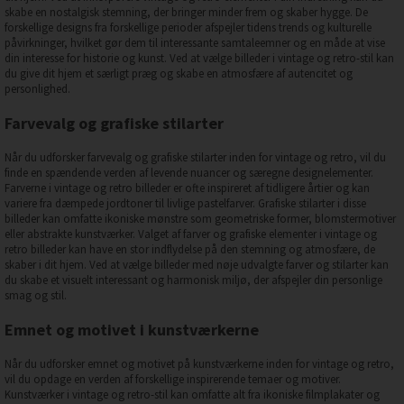
skabe en nostalgisk stemning, der bringer minder frem og skaber hygge. De
forskellige designs fra forskellige perioder afspejler tidens trends og kulturelle
påvirkninger, hvilket gør dem til interessante samtaleemner og en måde at vise
din interesse for historie og kunst. Ved at vælge billeder i vintage og retro-stil kan
du give dit hjem et særligt præg og skabe en atmosfære af autencitet og
personlighed.
Farvevalg og grafiske stilarter
Når du udforsker farvevalg og grafiske stilarter inden for vintage og retro, vil du
finde en spændende verden af levende nuancer og særegne designelementer.
Farverne i vintage og retro billeder er ofte inspireret af tidligere årtier og kan
variere fra dæmpede jordtoner til livlige pastelfarver. Grafiske stilarter i disse
billeder kan omfatte ikoniske mønstre som geometriske former, blomstermotiver
eller abstrakte kunstværker. Valget af farver og grafiske elementer i vintage og
retro billeder kan have en stor indflydelse på den stemning og atmosfære, de
skaber i dit hjem. Ved at vælge billeder med nøje udvalgte farver og stilarter kan
du skabe et visuelt interessant og harmonisk miljø, der afspejler din personlige
smag og stil.
Emnet og motivet i kunstværkerne
Når du udforsker emnet og motivet på kunstværkerne inden for vintage og retro,
vil du opdage en verden af forskellige inspirerende temaer og motiver.
Kunstværker i vintage og retro-stil kan omfatte alt fra ikoniske filmplakater og