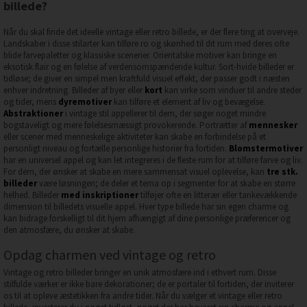
billede?
Når du skal finde det ideelle vintage eller retro billede, er der flere ting at overveje.
Landskaber i disse stilarter kan tilføre ro og skønhed til dit rum med deres ofte
blide farvepaletter og klassiske scenerier. Orientalske motiver kan bringe en
eksotisk flair og en følelse af verdensomspændende kultur. Sort-hvide billeder er
tidløse; de giver en simpel men kraftfuld visuel effekt, der passer godt i næsten
enhver indretning. Billeder af byer eller
kort
kan virke som vinduer til andre steder
og tider, mens
dyremotiver
kan tilføre et element af liv og bevægelse.
Abstraktioner
i vintage stil appellerer til dem, der søger noget mindre
bogstaveligt og mere følelsesmæssigt provokerende. Portrætter af
mennesker
eller scener med menneskelige aktiviteter kan skabe en forbindelse på et
personligt niveau og fortælle personlige historier fra fortiden.
Blomstermotiver
har en universel appel og kan let integreres i de fleste rum for at tilføre farve og liv.
For dem, der ønsker at skabe en mere sammensat visuel oplevelse, kan
tre stk.
billeder
være løsningen; de deler et tema op i segmenter for at skabe en større
helhed. Billeder
med inskriptioner
tilføjer ofte en litterær eller tankevækkende
dimension til billedets visuelle appel. Hver type billede har sin egen charme og
kan bidrage forskelligt til dit hjem afhængigt af dine personlige præferencer og
den atmosfære, du ønsker at skabe.
Opdag charmen ved vintage og retro
Vintage og retro billeder bringer en unik atmosfære ind i ethvert rum. Disse
stilfulde værker er ikke bare dekorationer; de er portaler til fortiden, der inviterer
os til at opleve æstetikken fra andre tider. Når du vælger et vintage eller retro