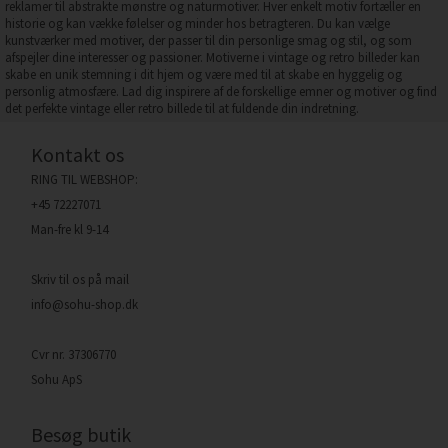
reklamer til abstrakte mønstre og naturmotiver. Hver enkelt motiv fortæller en
historie og kan vække følelser og minder hos betragteren. Du kan vælge
kunstværker med motiver, der passer til din personlige smag og stil, og som
afspejler dine interesser og passioner. Motiverne i vintage og retro billeder kan
skabe en unik stemning i dit hjem og være med til at skabe en hyggelig og
personlig atmosfære. Lad dig inspirere af de forskellige emner og motiver og find
det perfekte vintage eller retro billede til at fuldende din indretning.
Kontakt os
RING TIL WEBSHOP:
+45 72227071
Man-fre kl 9-14
Skriv til os på mail
info@sohu-shop.dk
Cvr nr. 37306770
Sohu ApS
Besøg butik