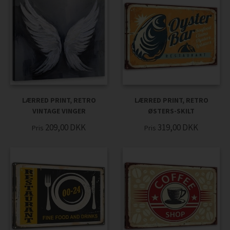
LÆRRED PRINT, RETRO
LÆRRED PRINT, RETRO
VINTAGE VINGER
ØSTERS-SKILT
209,00
DKK
319,00
DKK
Pris
Pris