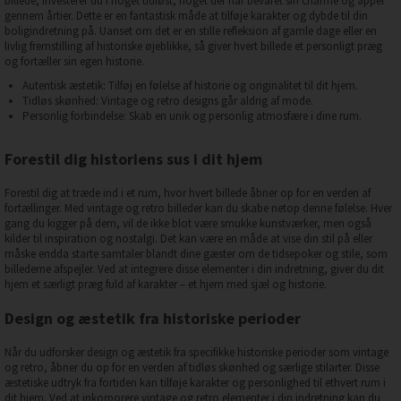
billede, investerer du i noget tidløst, noget der har bevaret sin charme og appel
gennem årtier. Dette er en fantastisk måde at tilføje karakter og dybde til din
boligindretning på. Uanset om det er en stille refleksion af gamle dage eller en
livlig fremstilling af historiske øjeblikke, så giver hvert billede et personligt præg
og fortæller sin egen historie.
Autentisk æstetik: Tilføj en følelse af historie og originalitet til dit hjem.
Tidløs skønhed: Vintage og retro designs går aldrig af mode.
Personlig forbindelse: Skab en unik og personlig atmosfære i dine rum.
Forestil dig historiens sus i dit hjem
Forestil dig at træde ind i et rum, hvor hvert billede åbner op for en verden af
fortællinger. Med vintage og retro billeder kan du skabe netop denne følelse. Hver
gang du kigger på dem, vil de ikke blot være smukke kunstværker, men også
kilder til inspiration og nostalgi. Det kan være en måde at vise din stil på eller
måske endda starte samtaler blandt dine gæster om de tidsepoker og stile, som
billederne afspejler. Ved at integrere disse elementer i din indretning, giver du dit
hjem et særligt præg fuld af karakter – et hjem med sjæl og historie.
Design og æstetik fra historiske perioder
Når du udforsker design og æstetik fra specifikke historiske perioder som vintage
og retro, åbner du op for en verden af tidløs skønhed og særlige stilarter. Disse
æstetiske udtryk fra fortiden kan tilføje karakter og personlighed til ethvert rum i
dit hjem. Ved at inkorporere vintage og retro elementer i din indretning kan du