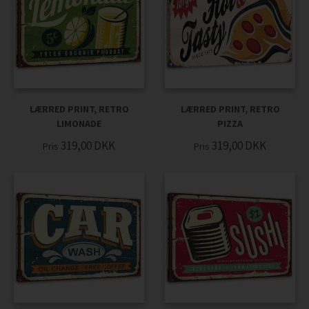
LÆRRED PRINT, RETRO
LÆRRED PRINT, RETRO
LIMONADE
PIZZA
319,00
DKK
319,00
DKK
Pris
Pris