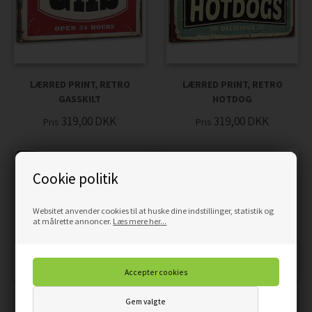
LÆRRED PRINT, RETRO
LÆRRED PRINT, RETRO
GASSKILT
HOTDOG
319,00
DKK
319,00
DKK
Pris
Pris
Cookie politik
Websitet anvender cookies til at huske dine indstillinger, statistik og
at målrette annoncer.
Læs mere her...
LÆRRED PRINT, RETRO
LÆRRED PRINT, RETRO