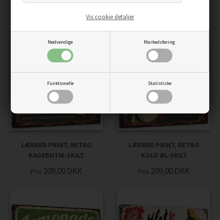
ISBAR-SKILT
KAFFEBAR
Vis cookie detaljer
209,00
DKK
319,00
DKK
Pris
Pris
Nødvendige
Markedsføring
Funktionelle
Statistiske
LÆRRED PRINT, RETRO
LÆRRED PRINT, RETRO
KAGEBUTIK-SKILT
KOLD ØL-SKILT
209,00
DKK
209,00
DKK
Pris
Pris