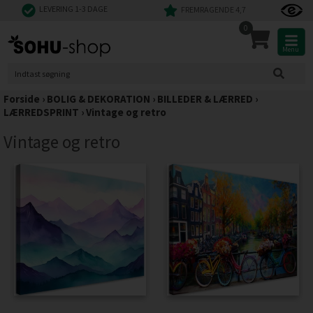
LEVERING 1-3 DAGE
FREMRAGENDE 4,7
0
Menu
Forside
›
BOLIG & DEKORATION
›
BILLEDER & LÆRRED
›
LÆRREDSPRINT
›
Vintage og retro
Vintage og retro