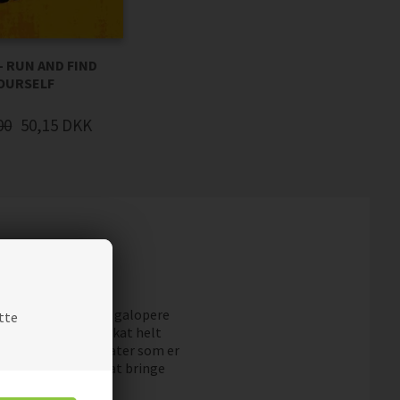
- RUN AND FIND
OURSELF
00
50,15
DKK
t/hvid. De to heste galopere
tte
ste? Så er denne plakat helt
ed dyrefotos - plakater som er
du muligheden for at bringe