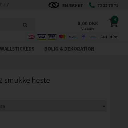
 4,7
EMÆRKET
72 22 70 71
0
0,00 DKK
Vis kurv
WALLSTICKERS
BOLIG & DEKORATION
 2 smukke heste