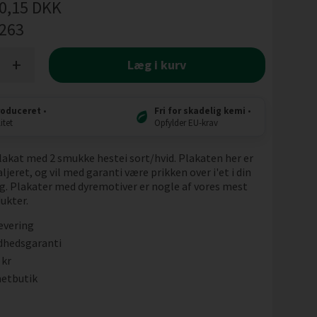
0,15
DKK
l263
+
Læg i kurv
roduceret
•
Fri for skadelig kemi
•
itet
Opfylder EU-krav
plakat med 2 smukke hestei sort/hvid. Plakaten her er
ljeret, og vil med garanti være prikken over i'et i din
g. Plakater med dyremotiver er nogle af vores mest
ukter.
evering
dhedsgaranti
 kr
etbutik