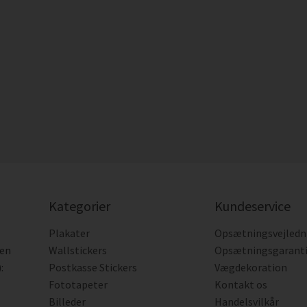
Kategorier
Kundeservice
Plakater
Opsætningsvejledn
den
Wallstickers
Opsætningsgarant
:
Postkasse Stickers
Vægdekoration
Fototapeter
Kontakt os
Billeder
Handelsvilkår