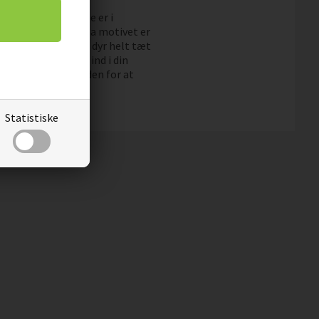
. De 2 smukke heste er i
 blæser i vinden. Da motivet er
og studer de smukke dyr helt tæt
med garanti passe ind i din
 så du har muligheden for at
Statistiske