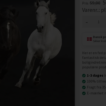
5
59,00
Pris
Varenr.:
p
-
Dansk p
Sikker kval
Her er en fed 
fantastisk deta
boligindretnin
populære prod
1-3 dages
l
100% tilfre
Fragt fra 35
E-mærket n