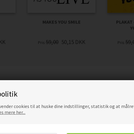
PLAKAT 
MAKES YOU SMILE
Y
59,
KK
59,00
50,15
DKK
Pris
Pris
olitik
2 smukke heste
Her er en fantastisk dramatisk plakat med 2 smukke heste i sor
ender cookies til at huske dine indstillinger, statistik og at målre
afsted. Kender du en hestepige eller er du selv helt vild med he
s mere her...
perfekt til dit hjem. Plakaten er en del af vores plakatrække m
enormt populære for enhver dyreelsker. Med denne plakat har 
naturen og dyrelivet helt ind i dit hjem.