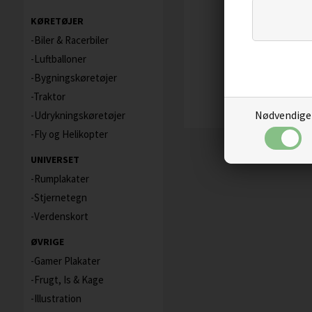
KØRETØJER
Biler & Racerbiler
Luftballoner
Bygningskøretøjer
Traktor
Nødvendige
Udrykningskøretøjer
Fly og Helikopter
UNIVERSET
Rumplakater
Stjernetegn
Verdenskort
ØVRIGE
Gamer Plakater
Frugt, Is & Kage
Illustration