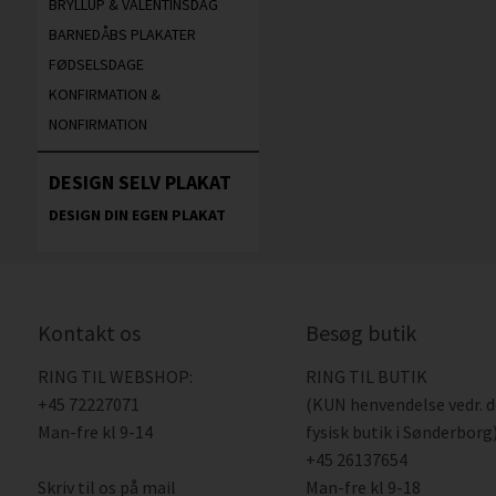
BRYLLUP & VALENTINSDAG
BARNEDÅBS PLAKATER
FØDSELSDAGE
KONFIRMATION &
NONFIRMATION
DESIGN SELV PLAKAT
DESIGN DIN EGEN PLAKAT
Kontakt os
Besøg butik
RING TIL WEBSHOP:
RING TIL BUTIK
+45 72227071
(KUN henvendelse vedr. 
Man-fre kl 9-14
fysisk butik i Sønderborg)
+45 26137654
Skriv til os på mail
Man-fre kl 9-18