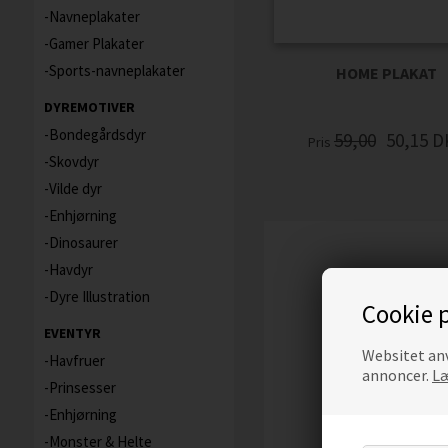
Navneplakater
Gamer Plakater
Sports-navneplakater
HOME PLAKAT
DYREMOTIVER
Bondegårdsdyr
59,00
50,15
D
Pris
Skovdyr
Vilde dyr
Enhjørning
Dinosaurer
Havdyr
Dyre Illustration
Cookie p
EVENTYR
Websitet anv
Havfruer
annoncer.
Læ
Prinsesser
Enhjørning
Monster & Helte