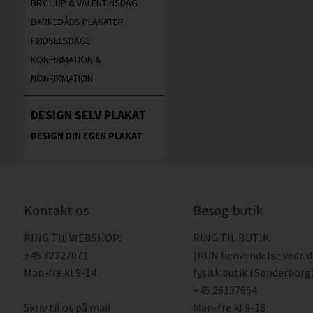
BRYLLUP & VALENTINSDAG
BARNEDÅBS PLAKATER
FØDSELSDAGE
KONFIRMATION &
NONFIRMATION
DESIGN SELV PLAKAT
DESIGN DIN EGEN PLAKAT
Kontakt os
Besøg butik
RING TIL WEBSHOP:
RING TIL BUTIK
+45 72227071
(KUN henvendelse vedr. 
Man-fre kl 9-14
fysisk butik i Sønderborg)
+45 26137654
Skriv til os på mail
Man-fre kl 9-18