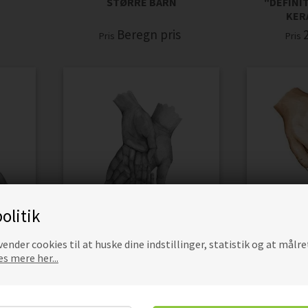
STØRRE BARN
"DEFINI
KER
s
Beregn pris
Pris
Pris
olitik
ender cookies til at huske dine indstillinger, statistik og at målre
s mere her...
FAR, MOR &
RN -
FAR, MOR & 1 STØRRE BARN -