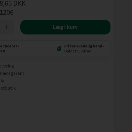
8,65
DKK
l1206
+
Læg i kurv
roduceret
•
Fri for skadelig kemi
•
itet
Opfylder EU-krav
evering
dhedsgaranti
 kr
etbutik