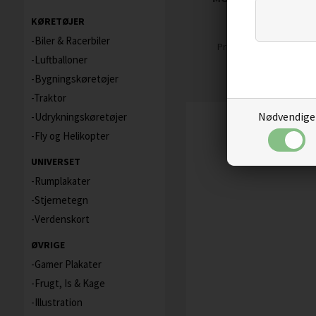
PLAKAT
KØRETØJER
Biler & Racerbiler
69,00
58,65
D
Pris
Luftballoner
Bygningskøretøjer
Traktor
Nødvendige
Udrykningskøretøjer
Fly og Helikopter
UNIVERSET
Rumplakater
Stjernetegn
Verdenskort
ØVRIGE
Gamer Plakater
Frugt, Is & Kage
Illustration