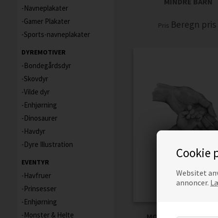
MINDRE BARN
Navneplakater
Gamer Plakater
Beregn pri
Pris
Sports-navneplakater
DYREMOTIVER
Bondegårdsdyr
Skovdyr
Vilde dyr
Enhjørning
Dinosaurer
Havdyr
Dyre Illustration
Cookie p
EVENTYR
Websitet anv
Havfruer
annoncer.
Læ
Prinsesser
Enhjørning
Monster & Helte
MOR & 1 MINDRE BA