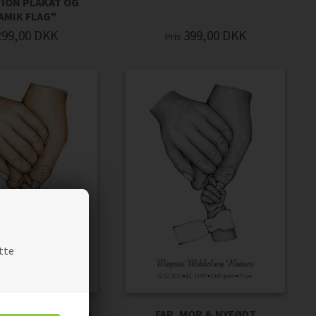
TION PLAKAT OG
AMIK FLAG"
299,00
DKK
399,00
DKK
Pris
tte
 NYFØDT (FARVER)
FAR, MOR & NYFØDT