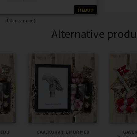
TILBUD
(Uden ramme)
Alternative produ
ED 1
GAVEKURV TIL MOR MED
GAVEK