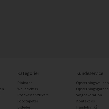
Kategorier
Kundeservice
Plakater
Opsætningsvejledn
den
Wallstickers
Opsætningsgarant
:
Postkasse Stickers
Vægdekoration
Fototapeter
Kontakt os
Billeder
Handelsvilkår