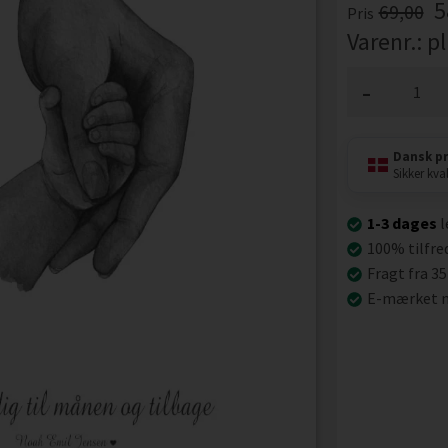
5
69,00
Pris
Varenr.:
p
-
Dansk p
Sikker kval
1-3 dages
l
100% tilfre
Fragt fra 35
E-mærket n