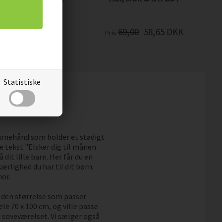
00
58,65
DKK
69,00
58,65
DKK
Pris
Statistiske
barnehånd som holder et stadigt
 tekst "Elsker dig til månen
 dit lille barn. Her får du en
rlighed du har til dit børn.
mor.
lv den størrelse som passer
ele 70 x 100 cm, og ville passe
 i soveværelset. Vi sælger også