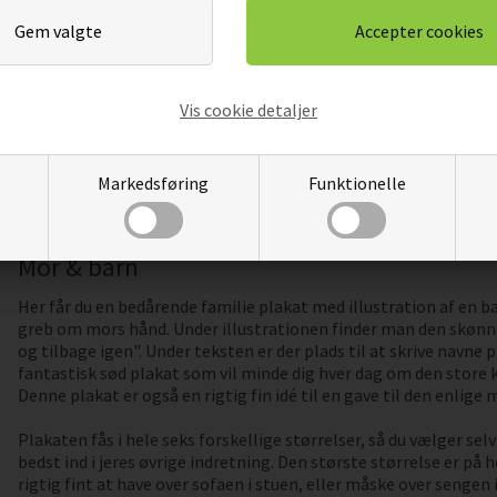
PLAKAT
69,
KK
69,00
58,65
DKK
Pris
Pris
Vis cookie detaljer
Markedsføring
Funktionelle
Mor & barn
Her får du en bedårende familie plakat med illustration af en 
greb om mors hånd. Under illustrationen finder man den skønne
og tilbage igen". Under teksten er der plads til at skrive navne på
fantastisk sød plakat som vil minde dig hver dag om den store kæ
Denne plakat er også en rigtig fin idé til en gave til den enlige 
Plakaten fås i hele seks forskellige størrelser, så du vælger se
bedst ind i jeres øvrige indretning. Den største størrelse er på h
rigtig fint at have over sofaen i stuen, eller måske over sengen