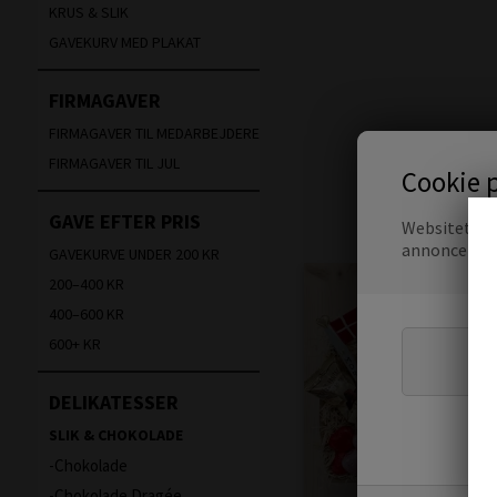
KRUS & SLIK
GAVEKURV MED PLAKAT
FIRMAGAVER
FIRMAGAVER TIL MEDARBEJDERE
FIRMAGAVER TIL JUL
Cookie p
GAVE EFTER PRIS
Websitet anv
annoncer.
Læ
GAVEKURVE UNDER 200 KR
200–400 KR
400–600 KR
600+ KR
DELIKATESSER
SLIK & CHOKOLADE
Chokolade
Chokolade Dragée