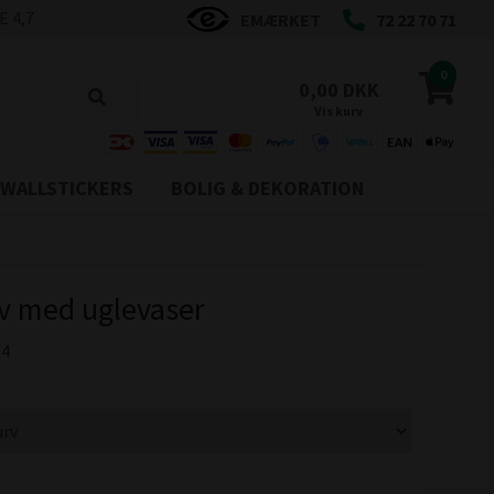
 4,7
EMÆRKET
72 22 70 71
0
0,00 DKK
Vis kurv
WALLSTICKERS
BOLIG & DEKORATION
v med uglevaser
04