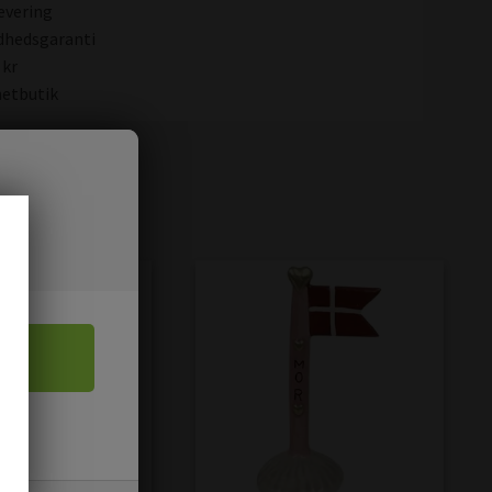
evering
dhedsgaranti
 kr
etbutik
kter
tte