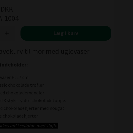
DKK
A-1004
+
Læg i kurv
gavekurv til mor med uglevaser
indeholder:
evaser H: 17 cm
assic chokolade trøfler
xed chokolademandler
 3 styks fyldte chokoladetoppe.
uld chokoladehjerter med nougat
se chokoladehjerter
es ind i cellofan med sløjfe.