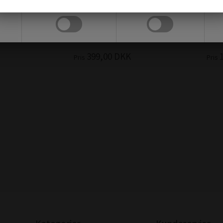
Markedsføring
Funktionelle
OR
GAVEKURV TIL MOR MED KOP
2 STK. UG
T OG
399,00
DKK
Pris
Pris