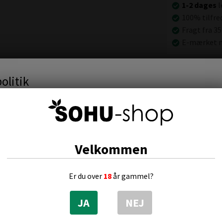
1-2 dages
l
100% tilfre
Fragt fra 35
E-mærket n
olitik
Alternative produ
ender cookies til at huske dine indstillinger, statistik og at målre
s mere her...
Velkommen
Er du over
18
år gammel?
Vis cookie detaljer
JA
NEJ