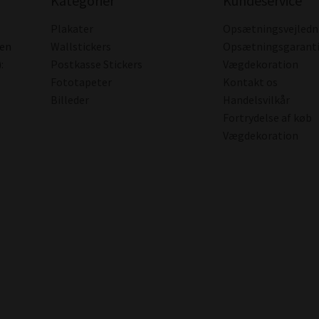
Kategorier
Kundeservice
Plakater
Opsætningsvejledn
den
Wallstickers
Opsætningsgarant
:
Postkasse Stickers
Vægdekoration
Fototapeter
Kontakt os
Billeder
Handelsvilkår
Fortrydelse af køb
Vægdekoration