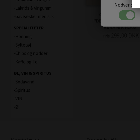
Nødvendige
Lakrids & vingummi
GAVEKURV TIL M
Gaveæsker med slik
"DEFINITION PLAKA
KERAMIK FLAG"
SPECIALITETER
299,00
DKK
Pris
Honning
Syltetøj
Chips og nødder
Kaffe og Te
ØL, VIN & SPIRITUS
Sodavand
Spiritus
VIN
Øl