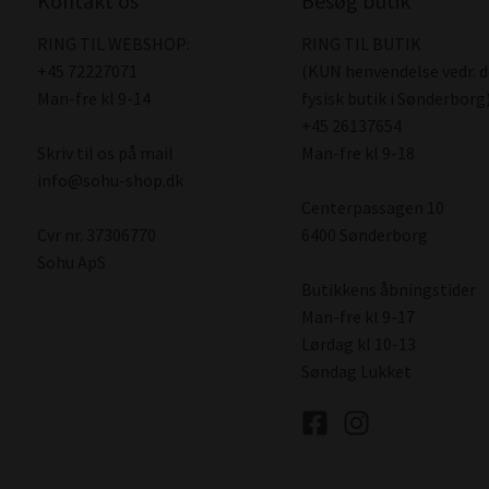
Kontakt os
Besøg butik
RING TIL WEBSHOP:
RING TIL BUTIK
+45 72227071
(KUN henvendelse vedr. 
Man-fre kl 9-14
fysisk butik i Sønderborg)
+45 26137654
Skriv til os på mail
Man-fre kl 9-18
info@sohu-shop.dk
Centerpassagen 10
Cvr nr. 37306770
6400 Sønderborg
Sohu ApS
Butikkens åbningstider
Man-fre kl 9-17
Lørdag kl 10-13
Søndag Lukket