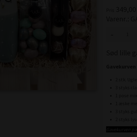
349,00
Pris
Varenr.:
G
-
Sød lille 
Gavekurven 
2 stk. Ugl
3 styks cl
1 pose mi
1 æske med
3 styks g
2 styks ly
Gavekurven pakk