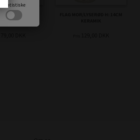
Statistiske
LE VASER H: 17CM
FLAG MOR/LYSERØD H: 14CM
GRÅ/BLÅ
KERAMIK
179,00
DKK
129,00
DKK
Pris