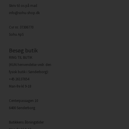
Skriv til os på mail
info@sohu-shop.dk
Cvr nr. 37306770
Sohu ApS
Besøg butik
RING TIL BUTIK
(KUN henvendelse vedr. den
fysisk butik i Sønderborg):
+45 26137654
Man-fre kl 9-18
Centerpassagen 10
6400 Sønderborg
Butikkens åbningstider