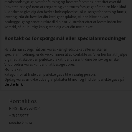
modstandsdygtigt over for falming og bevarer farvernes intensitet over tid.
Plakaten er også nem at rengøre og kan tørres forsigtigt af med en blød klud.
Vi ønsker at give dig den bedste købsoplevelse, så vi sørger for nem og hurtig
levering. Når du bestiller din kærlighedsplakat, vil den blive pakket
omhyggeligt og sendt direkte til din dør. Vi stræber efter at levere inden for
kort tid, så du hurtigt kan glæde dig over din nye plakat.
Kontakt os for spørgsmål eller specialanmodninger
Hvis du har spørgsmål om vores kærlighedsplakat eller ønsker en
specialanmodning, er du velkommen til at kontakte os. Vi er her for at hjælpe
dig med at skabe den perfekte plakat, der passer til dine behov og ønsker.
Vi opfordrer vores kunder til at besøge vores.
Mor plakat.
kategori for at finde den perfekte gave til en særlig person.
Opdag vores smukke udvalg af plakater til mor og find den perfekte gave på
dette link
.
Kontakt os
RING TIL WEBSHOP:
+45 72227071
Man-fre kl 9-14