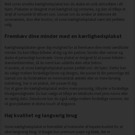
Med vores smukke kærlighedsplakat kan du skabe en unik atmosfære i dit
hjem. Plakaten er designet med kærlighed og omtanke, og den vil tilføje et
strejf af romantik til ethvert rum. Uanset om du ønsker at dekorere dit
soveværelse, stue eller kontor, vil vores kærlighedsplakat være det perfekte
valg.
Fremhæv dine minder med en kærlighedsplakat
Kærlighedsplakaten giver dig mulighed for at fremhæve dine mest værdifulde
minder. Du kan tilføje billeder af dig og din partner, familie eller venner og
skabe et personligt kunstværk. Vores plakat er designet til at passe billeder i
standardstørrelser, så du nemt kan udskifte dem efter behov.
Vi ønsker, at vores kærlighedsplakat passer perfekt ind i dit hjem. Derfor kan
du vælge mellem forskellige farver og designs, der passer til din personlige stil.
Uanset om du foretrækker en minimalistisk æstetik eller en mere farverig
indretning, har vi en plakat, der passer til dig.
For at gøre din kærlighedsplakat endnu mere personlig, tilbyder vi forskellige
tilvalgsmuligheder. Du kan vælge at tilføje en tekstboks med jeres navne eller
en særlig dato. Derudover kan du også vælge mellem forskellige rammer, der
vil give plakaten et ekstra touch af elegance.
Høj kvalitet og langvarig brug
Vores kærlighedsplakat er fremstillet af materialer af højeste kvalitet for at
sikre langvarig brug. Vi bruger kun premium papir og blæk, der er