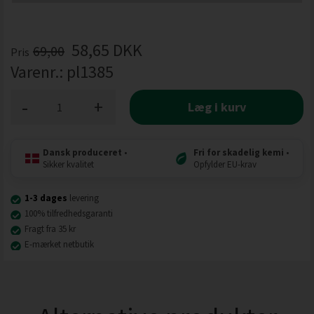
58,65
DKK
69,00
Pris
Varenr.:
pl1385
-
+
Læg i kurv
Dansk produceret
•
Fri for skadelig kemi
•
Sikker kvalitet
Opfylder EU-krav
1-3 dages
levering
100% tilfredhedsgaranti
Fragt fra 35 kr
E-mærket netbutik