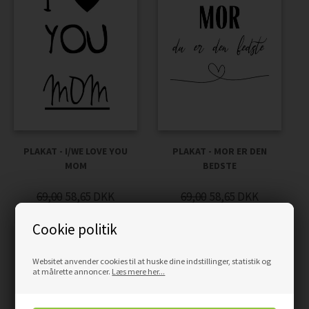
PLAKAT - I/WE LOVE YOU
PLAKAT - MOR ER DEN
MOM
BEDSTE
69,00
58,65
DKK
69,00
58,65
DKK
Cookie politik
Websitet anvender cookies til at huske dine indstillinger, statistik og
at målrette annoncer.
Læs mere her...