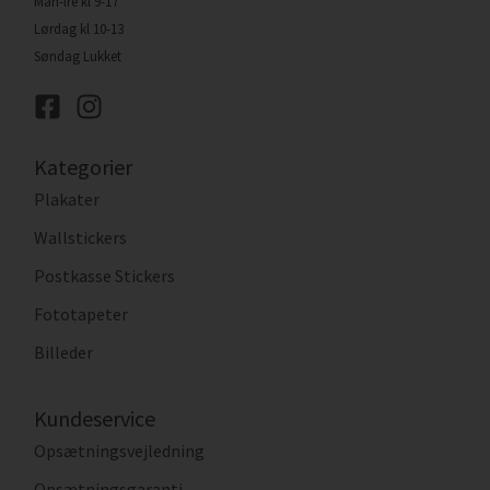
Man-fre kl 9-17
Lørdag kl 10-13
Søndag Lukket
Kategorier
Plakater
Wallstickers
Postkasse Stickers
Fototapeter
Billeder
Kundeservice
Opsætningsvejledning
Opsætningsgaranti