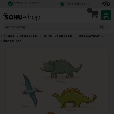
LEVERING 1-3 DAGE
FREMRAGENDE 4,7
0
Menu
Forside
›
PLAKATER
›
BØRNEPLAKATER
›
Dyremotiver
›
Dinosaurer