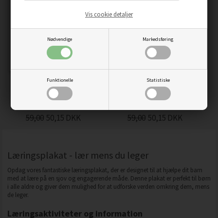
Vis cookie detaljer
Nødvendige
Markedsføring
Funktionelle
Statistiske
BABY DRAGE GUL - PLAKAT
BØRNE PLAKAT MED
DINOSAURER
59,00
50,15
DKK
59,00
50,15
DKK
Læringsplakat - lær mens du leger
Opdag vores fantastiske læringsplakat, der er designet til at hjælpe dit barn
med at lære på en sjov og engagerende måde. Denne plakat er perfekt til børn
i alle aldre og giver dem mulighed for at udforske verden omkring dem, mens
de leger.
Læringsaktiviteter og information