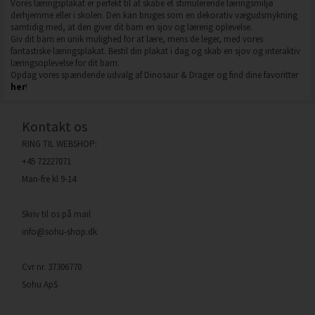
Vores læringsplakat er perfekt til at skabe et stimulerende læringsmiljø
derhjemme eller i skolen. Den kan bruges som en dekorativ vægudsmykning
samtidig med, at den giver dit barn en sjov og lærerig oplevelse.
Giv dit barn en unik mulighed for at lære, mens de leger, med vores
fantastiske læringsplakat. Bestil din plakat i dag og skab en sjov og interaktiv
læringsoplevelse for dit barn.
Opdag vores spændende udvalg af Dinosaur & Drager og find dine favoritter
her
!
Kontakt os
RING TIL WEBSHOP:
+45 72227071
Man-fre kl 9-14
Skriv til os på mail
info@sohu-shop.dk
Cvr nr. 37306770
Sohu ApS