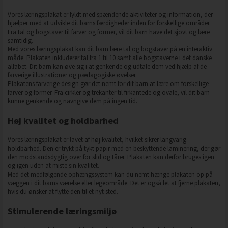
Vores læringsplakat er fyldt med spændende aktiviteter og information, der
hjælper med at udvikle dit barns færdigheder inden for forskellige områder.
Fra tal og bogstaver til farver og former, vil dit barn have det sjovt og lære
samtidig.
Med vores læringsplakat kan dit barn lære tal og bogstaver på en interaktiv
måde. Plakaten inkluderer tal fra 1 til 10 samt alle bogstaverne i det danske
alfabet. Dit barn kan øve sig i at genkende og udtale dem ved hjælp af de
farverige illustrationer og pædagogiske øvelser.
Plakatens farverige design gør det nemt for dit barn at lære om forskellige
farver og former. Fra cirkler og trekanter til firkantede og ovale, vil dit barn
kunne genkende og navngive dem på ingen tid.
Høj kvalitet og holdbarhed
Vores læringsplakat er lavet af høj kvalitet, hvilket sikrer langvarig
holdbarhed. Den er trykt på tykt papir med en beskyttende laminering, der gør
den modstandsdygtig over for slid og tårer. Plakaten kan derfor bruges igen
og igen uden at miste sin kvalitet.
Med det medfølgende ophængssystem kan du nemt hænge plakaten op på
væggen i dit barns værelse eller legeområde. Det er også let at fjerne plakaten,
hvis du ønsker at flytte den til et nyt sted.
Stimulerende læringsmiljø