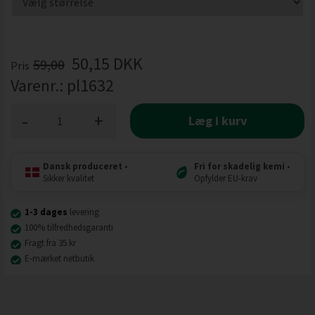
50,15
DKK
59,00
Pris
Varenr.:
pl1632
-
+
Læg i kurv
Dansk produceret
•
Fri for skadelig kemi
•
Sikker kvalitet
Opfylder EU-krav
1-3 dages
levering
100% tilfredhedsgaranti
Fragt fra 35 kr
E-mærket netbutik