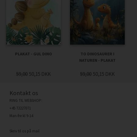
PLAKAT - GUL DINO
TO DINOSAURER I
NATUREN - PLAKAT
59,00
50,15
DKK
59,00
50,15
DKK
Kontakt os
RING TIL WEBSHOP:
+45 72227071
Man-fre kl 9-14
Skriv til os på mail