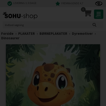
LEVERING 1-3 DAGE
FREMRAGENDE 4,7
0
Menu
Forside
›
PLAKATER
›
BØRNEPLAKATER
›
Dyremotiver
›
Dinosaurer