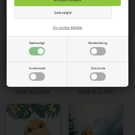
Vis cookie detaljer
Nødvendige
Markedsføring
Funktionelle
Statistiske
GLAD DINOSAUR I
NUTTET BRUN DINO -
NATUREN - PLAKAT
BØRNEPLAKAT
59,00
50,15
DKK
59,00
50,15
DKK