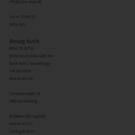
info@sohu-shop.dk
Cvr nr. 37306770
Sohu ApS
Besøg butik
RING TIL BUTIK
(KUN henvendelse vedr. den
fysisk butik i Sønderborg):
+45 26137654
Man-fre kl 9-18
Centerpassagen 10
6400 Sønderborg
Butikkens åbningstider
Man-fre kl 9-17
Lørdag kl 10-13