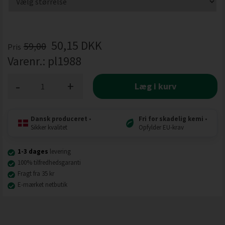
50,15
DKK
59,00
Pris
Varenr.:
pl1988
-
+
Læg i kurv
Dansk produceret
•
Fri for skadelig kemi
•
Sikker kvalitet
Opfylder EU-krav
1-3 dages
levering
100% tilfredhedsgaranti
Fragt fra 35 kr
E-mærket netbutik