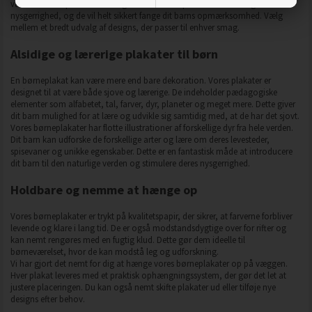
værelse. Vores plakater er designet med tanke på børns fantasi og
nysgerrighed, og de vil helt sikkert fange dit barns opmærksomhed. Vælg
mellem et bredt udvalg af designs, der passer til enhver smag.
Alsidige og lærerige plakater til børn
En børneplakat kan være mere end bare dekoration. Vores plakater er
designet til at være både sjove og lærerige. De indeholder pædagogiske
elementer som alfabetet, tal, farver, dyr, planeter og meget mere. Dette giver
dit barn mulighed for at lære og udvikle sig samtidig med, at de har det sjovt.
Vores børneplakater har flotte illustrationer af forskellige dyr fra hele verden.
Dit barn kan udforske de forskellige arter og lære om deres levesteder,
spisevaner og unikke egenskaber. Dette er en fantastisk måde at introducere
dit barn til den naturlige verden og stimulere deres nysgerrighed.
Holdbare og nemme at hænge op
Vores børneplakater er trykt på kvalitetspapir, der sikrer, at farverne forbliver
levende og klare i lang tid. De er også modstandsdygtige over for rifter og
kan nemt rengøres med en fugtig klud. Dette gør dem ideelle til
børneværelset, hvor de kan modstå leg og udforskning.
Vi har gjort det nemt for dig at hænge vores børneplakater op på væggen.
Hver plakat leveres med et praktisk ophængningssystem, der gør det let at
justere placeringen. Du kan også nemt skifte plakater ud eller tilføje nye
designs efter behov.