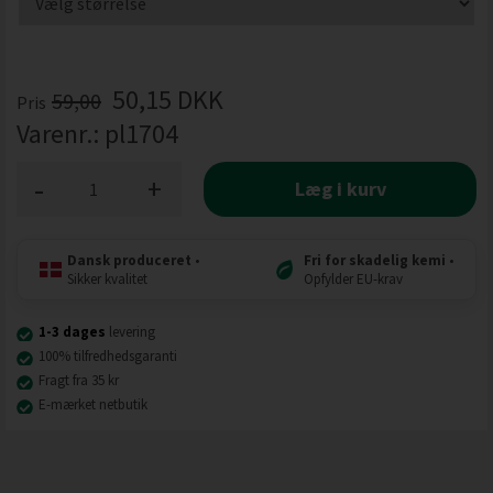
50,15
DKK
59,00
Pris
Varenr.:
pl1704
-
+
Læg i kurv
Dansk produceret
•
Fri for skadelig kemi
•
Sikker kvalitet
Opfylder EU-krav
1-3 dages
levering
100% tilfredhedsgaranti
Fragt fra 35 kr
E-mærket netbutik