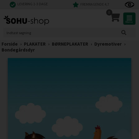
LEVERING 1-3 DAGE
FREMRAGENDE 4,7
0
Menu
Forside
›
PLAKATER
›
BØRNEPLAKATER
›
Dyremotiver
›
Bondegårdsdyr