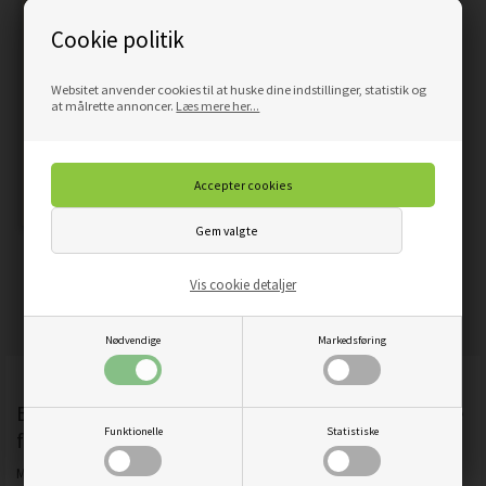
Cookie politik
Websitet anvender cookies til at huske dine indstillinger, statistik og
at målrette annoncer.
Læs mere her...
PLAKAT SAFARI ELEFANT
OG TIGER
Vis cookie detaljer
59,00
50,15
DKK
Nødvendige
Markedsføring
Børneplakat - skab en sjov og lærerig atmosfære
Funktionelle
Statistiske
for dit barns værelse
Med vores børneplakater kan du skabe en fantastisk atmosfære på dit barns