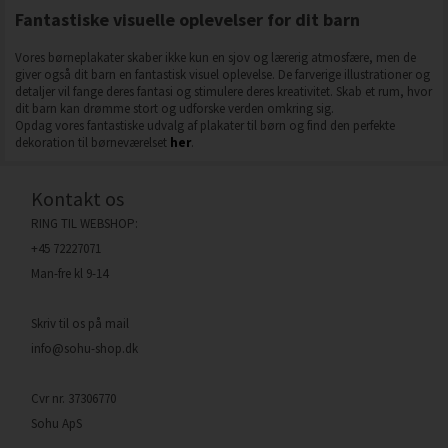
Fantastiske visuelle oplevelser for dit barn
Vores børneplakater skaber ikke kun en sjov og lærerig atmosfære, men de
giver også dit barn en fantastisk visuel oplevelse. De farverige illustrationer og
detaljer vil fange deres fantasi og stimulere deres kreativitet. Skab et rum, hvor
dit barn kan drømme stort og udforske verden omkring sig.
Opdag vores fantastiske udvalg af plakater til børn og find den perfekte
dekoration til børneværelset
her
.
Kontakt os
RING TIL WEBSHOP:
+45 72227071
Man-fre kl 9-14
Skriv til os på mail
info@sohu-shop.dk
Cvr nr. 37306770
Sohu ApS