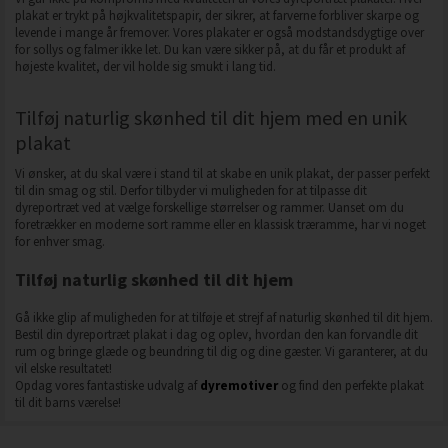
plakat er trykt på højkvalitetspapir, der sikrer, at farverne forbliver skarpe og
levende i mange år fremover. Vores plakater er også modstandsdygtige over
for sollys og falmer ikke let. Du kan være sikker på, at du får et produkt af
højeste kvalitet, der vil holde sig smukt i lang tid.
Tilføj naturlig skønhed til dit hjem med en unik
plakat
Vi ønsker, at du skal være i stand til at skabe en unik plakat, der passer perfekt
til din smag og stil. Derfor tilbyder vi muligheden for at tilpasse dit
dyreportræt ved at vælge forskellige størrelser og rammer. Uanset om du
foretrækker en moderne sort ramme eller en klassisk træramme, har vi noget
for enhver smag.
Tilføj naturlig skønhed til dit hjem
Gå ikke glip af muligheden for at tilføje et strejf af naturlig skønhed til dit hjem.
Bestil din dyreportræt plakat i dag og oplev, hvordan den kan forvandle dit
rum og bringe glæde og beundring til dig og dine gæster. Vi garanterer, at du
vil elske resultatet!
Opdag vores fantastiske udvalg af
dyremotiver
og find den perfekte plakat
til dit barns værelse!