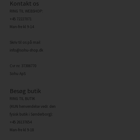
Kontakt os
RING TIL WEBSHOP:
+45 72227071
Man-fre kl 9-14
Skriv til os på mail
info@sohu-shop.dk
Cvr nr. 37306770
Sohu ApS
Besøg butik
RING TIL BUTIK
(KUN henvendelse vedr. den
fysisk butik i Sønderborg):
+45 26137654
Man-fre kl 9-18