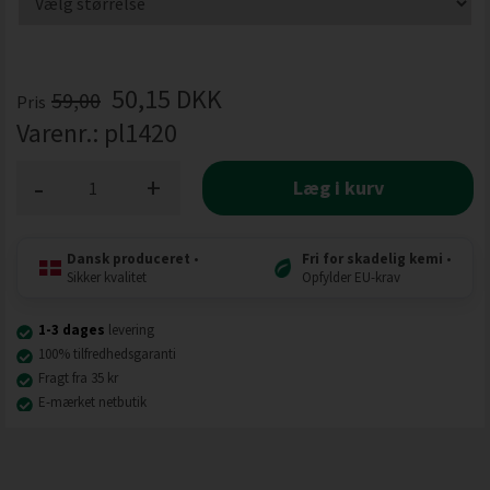
50,15
DKK
59,00
Pris
Varenr.:
pl1420
-
+
Læg i kurv
Dansk produceret
•
Fri for skadelig kemi
•
Sikker kvalitet
Opfylder EU-krav
1-3 dages
levering
100% tilfredhedsgaranti
Fragt fra 35 kr
E-mærket netbutik