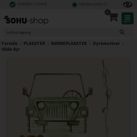
LEVERING 1-3 DAGE
FREMRAGENDE 4,7
0
Menu
Forside
›
PLAKATER
›
BØRNEPLAKATER
›
Dyremotiver
›
Vilde dyr