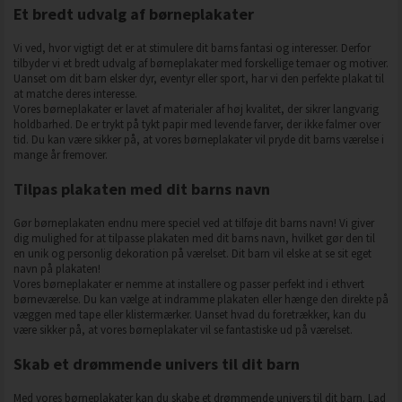
Et bredt udvalg af børneplakater
Vi ved, hvor vigtigt det er at stimulere dit barns fantasi og interesser. Derfor
tilbyder vi et bredt udvalg af børneplakater med forskellige temaer og motiver.
Uanset om dit barn elsker dyr, eventyr eller sport, har vi den perfekte plakat til
at matche deres interesse.
Vores børneplakater er lavet af materialer af høj kvalitet, der sikrer langvarig
holdbarhed. De er trykt på tykt papir med levende farver, der ikke falmer over
tid. Du kan være sikker på, at vores børneplakater vil pryde dit barns værelse i
mange år fremover.
Tilpas plakaten med dit barns navn
Gør børneplakaten endnu mere speciel ved at tilføje dit barns navn! Vi giver
dig mulighed for at tilpasse plakaten med dit barns navn, hvilket gør den til
en unik og personlig dekoration på værelset. Dit barn vil elske at se sit eget
navn på plakaten!
Vores børneplakater er nemme at installere og passer perfekt ind i ethvert
børneværelse. Du kan vælge at indramme plakaten eller hænge den direkte på
væggen med tape eller klistermærker. Uanset hvad du foretrækker, kan du
være sikker på, at vores børneplakater vil se fantastiske ud på værelset.
Skab et drømmende univers til dit barn
Med vores børneplakater kan du skabe et drømmende univers til dit barn. Lad