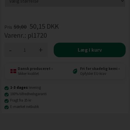
50,15
DKK
59,00
Pris
Varenr.:
pl1720
-
+
Læg i kurv
Dansk produceret
•
Fri for skadelig kemi
•
Sikker kvalitet
Opfylder EU-krav
1-3 dages
levering
100% tilfredhedsgaranti
Fragt fra 35 kr
E-mærket netbutik