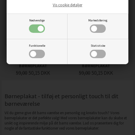
Vis cookie detaljer
Nødvendige
Markedsføring
Funktionelle
Statistiske
SUPERHELT BLÅ
SUPERHELT GRØN
DINOSAURER -
DINOSAURER -
BØRNEPLAKAT
BØRNEPLAKAT
59,00
50,15
DKK
59,00
50,15
DKK
Børneplakat - tilføj et personligt touch til dit
børneværelse
Vil du gerne give dit barns værelse en personlig og kreativ touch? Vores
børneplakater er det perfekte valg! Med vores børneplakater kan du skabe et
unikt og inspirerende miljø på dit barns værelse. Lad os præsentere dig for
nogle af de fantastiske funktioner ved vores børneplakater: