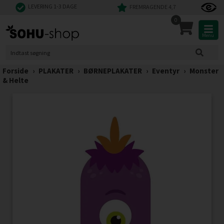
LEVERING 1-3 DAGE
FREMRAGENDE 4,7
0
Menu
Forside
›
PLAKATER
›
BØRNEPLAKATER
›
Eventyr
›
Monster
& Helte