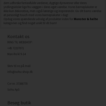
dem udforske fantasifulde verdener, dygtige dyrevenner eller deres
yndlingsidoler lige fra væggen i deres eget værelse. Vores børneplakater er
ikke kun dekorative, men også lærerige og inspirerende. Giv dit barns værelse
et personligt touch med vores børneplakater i dag!
Opdag vores spændende udvalg af produkter inden for
Monster & helte
kategorien og find noget unikt til dit barn!
Kontakt os
RING TIL WEBSHOP:
+45 72227071
Man-fre kl 9-14
Skriv til os på mail
info@sohu-shop.dk
Cvr nr. 37306770
Sohu ApS
Besøg butik