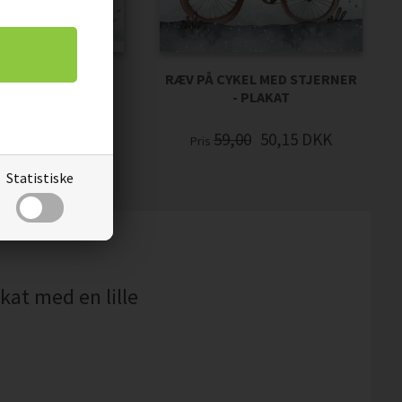
CYKEL - PLAKAT
RÆV PÅ CYKEL MED STJERNER
- PLAKAT
00
50,15
DKK
59,00
50,15
DKK
Pris
Statistiske
at med en lille