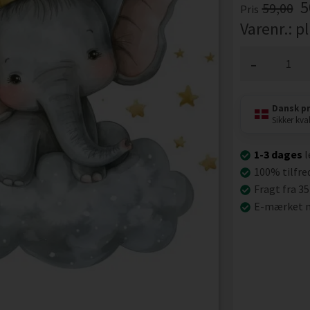
5
59,00
Pris
Varenr.:
p
-
Dansk p
Sikker kval
1-3 dages
l
100% tilfre
Fragt fra 35
E-mærket n