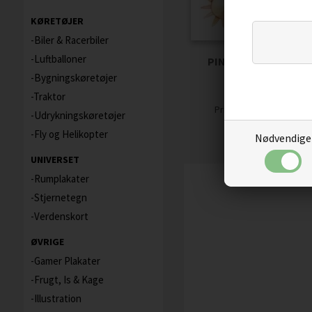
KØRETØJER
Biler & Racerbiler
Luftballoner
PINDSVIN LEGER ME
BALLON - PLAKA
Bygningskøretøjer
Traktor
59,00
50,15
D
Pris
Udrykningskøretøjer
Fly og Helikopter
Nødvendige
UNIVERSET
Rumplakater
Stjernetegn
Verdenskort
ØVRIGE
Gamer Plakater
Frugt, Is & Kage
Illustration