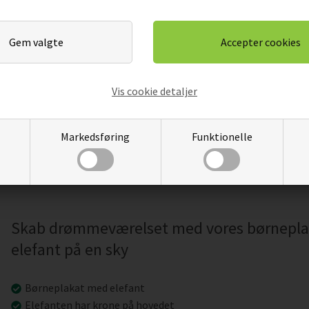
D EN
PLAKAT - BALLERINA ELEFANT
RÆV PÅ 
T
Vis cookie detaljer
KK
59,00
50,15
DKK
59,
Pris
Pris
Markedsføring
Funktionelle
Skab drømmeværelset med vores børneplak
elefant på en sky
Børneplakat med elefant
Elefanten har krone på hovedet