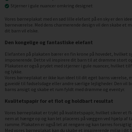
Stjerner i gule nuancer omkring designet
Vores børneplakat med en sød lille elefant på en sky er den ideel
børneværelse. Med dens charmerende design vil den skabe et ma
dit barn vil elske.
Den kongelige og fantastiske elefant
Elefanten på plakaten bærer en fin krone på hovedet, hvilket 
imponerende. Dette vil inspirere dit barn til at drømme stort og 
Plakaten er også prydet med stjerner i gule nuancer, hvilket til
og lykke.
Vores børneplakat er ikke kun ideel til dit eget barns værelse
gaveidé til fødselsdage eller andre særlige lejligheder. Den vil 
barns ansigt og skabe et rum fyldt med drømme og eventyr.
Kvalitetspapir for et flot og holdbart resultat
Vores børneplakat er trykt på kvalitetspapir, hvilket sikrer et f
nem at hænge op og kan let placeres på væggen ved hjælp af ta
ramme. Plakaten er også let at rengøre og kan tørres forsigtigt
Med vores børneplakat kan du skabe et inspirerende miljø i dit b