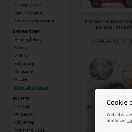
Navneplakater
Gamer Plakater
Sports-navneplakater
ELEFANT PÅ KNALLER
BALLON - PLAKA
DYREMOTIVER
Bondegårdsdyr
59,00
50,15
D
Pris
Skovdyr
Vilde dyr
Enhjørning
Dinosaurer
Havdyr
Dyre Illustration
EVENTYR
Cookie p
Havfruer
Prinsesser
Websitet anv
annoncer.
Læ
Enhjørning
Monster & Helte