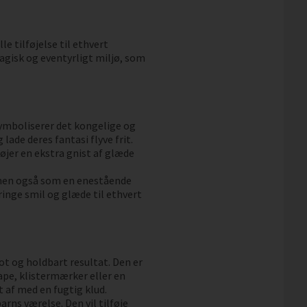
le tilføjelse til ethvert
gisk og eventyrligt miljø, som
symboliserer det kongelige og
lade deres fantasi flyve frit.
føjer en ekstra gnist af glæde
, men også som en enestående
bringe smil og glæde til ethvert
lot og holdbart resultat. Den er
pe, klistermærker eller en
 af med en fugtig klud.
arns værelse. Den vil tilføje