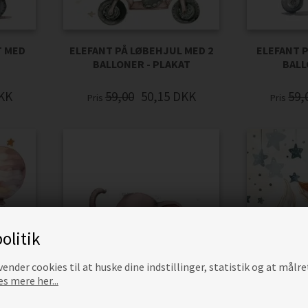
T MED
ELEFANT PÅ LØBEHJUL MED 2
ELEFANT 
T
BALLONER - PLAKAT
BALL
KK
59,00
50,15
DKK
59,
Pris
Pris
olitik
ender cookies til at huske dine indstillinger, statistik og at målre
s mere her...