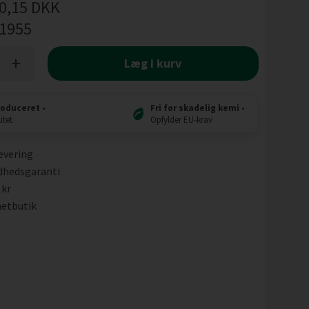
0,15
DKK
l1955
+
Læg i kurv
roduceret
•
Fri for skadelig kemi
•
itet
Opfylder EU-krav
evering
dhedsgaranti
 kr
etbutik