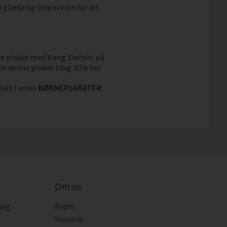
 glæde og inspiration for dit
re plakat med Kong Elefant på
be denne plakat i dag. Klik her
set i vores
BØRNEPLAKATER
Om os
ing
Profil
i
Historie