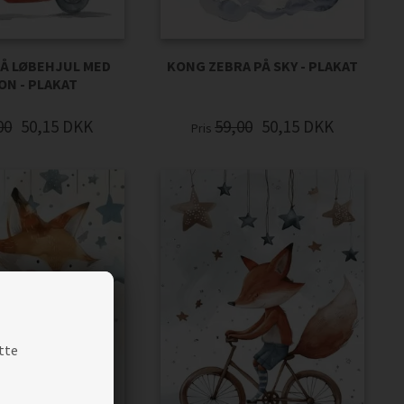
PÅ LØBEHJUL MED
KONG ZEBRA PÅ SKY - PLAKAT
ON - PLAKAT
00
50,15
DKK
59,00
50,15
DKK
Pris
tte