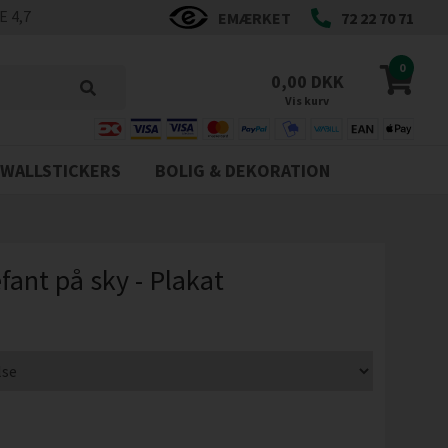
 4,7
EMÆRKET
72 22 70 71
0
0,00 DKK
Vis kurv
WALLSTICKERS
BOLIG & DEKORATION
fant på sky - Plakat