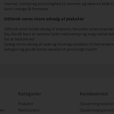
charme, fantasi og personlighed til rummet og være en kilde til
barn i mange år fremover.
Udforsk vores store udvalg af plakater
Udforsk vores brede udvalg af plakater, herunder vores populæ
Sky. Giv dit barn et værelse fyldt med eventyr og magi ved at kø
for at bestille nu!
Opdag vores udvalg af søde og farverige plakater til børneværel
kategori og giv dit barns værelse et personligt touch!
Kategorier
Kundeservice
Plakater
Opsætningsvejledn
den
Wallstickers
Opsætningsgarant