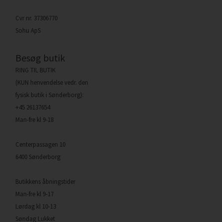
Cvr nr. 37306770
Sohu ApS
Besøg butik
RING TIL BUTIK
(KUN henvendelse vedr. den
fysisk butik i Sønderborg):
+45 26137654
Man-fre kl 9-18
Centerpassagen 10
6400 Sønderborg
Butikkens åbningstider
Man-fre kl 9-17
Lørdag kl 10-13
Søndag Lukket