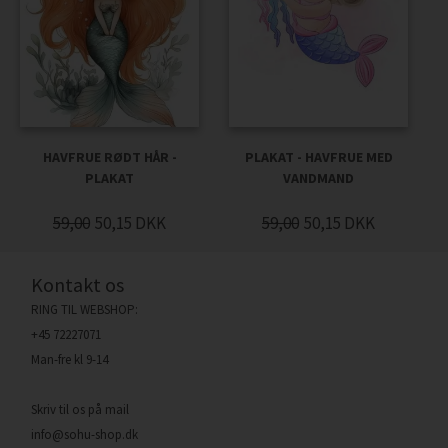
HAVFRUE RØDT HÅR -
PLAKAT - HAVFRUE MED
PLAKAT
VANDMAND
59,00
50,15
DKK
59,00
50,15
DKK
Kontakt os
RING TIL WEBSHOP:
+45 72227071
Man-fre kl 9-14
Skriv til os på mail
info@sohu-shop.dk