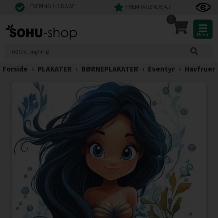
LEVERING 1-3 DAGE
FREMRAGENDE 4,7
0
Menu
Forside
›
PLAKATER
›
BØRNEPLAKATER
›
Eventyr
›
Havfruer