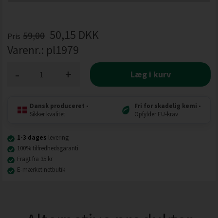
50,15
DKK
59,00
Pris
Varenr.:
pl1979
-
+
Læg i kurv
Dansk produceret
•
Fri for skadelig kemi
•
Sikker kvalitet
Opfylder EU-krav
1-3 dages
levering
100% tilfredhedsgaranti
Fragt fra 35 kr
E-mærket netbutik