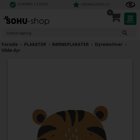
LEVERING 1-3 DAGE
FREMRAGENDE 4,7
0
Menu
Forside
›
PLAKATER
›
BØRNEPLAKATER
›
Dyremotiver
›
Vilde dyr