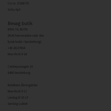
Cvr nr. 37306770
Sohu ApS
Besøg butik
RING TIL BUTIK
(KUN henvendelse vedr. den
fysisk butik i Sønderborg):
+45 26137654
Man-fre kl 9-18
Centerpassagen 10
6400 Sønderborg
Butikkens åbningstider
Man-fre kl 9-17
Lørdag kl 10-13
Søndag Lukket