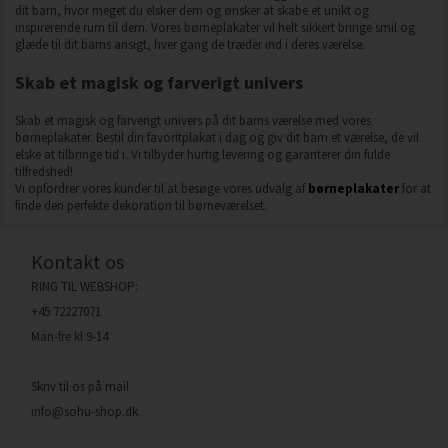
dit barn, hvor meget du elsker dem og ønsker at skabe et unikt og
inspirerende rum til dem. Vores børneplakater vil helt sikkert bringe smil og
glæde til dit barns ansigt, hver gang de træder ind i deres værelse.
Skab et magisk og farverigt univers
Skab et magisk og farverigt univers på dit barns værelse med vores
børneplakater. Bestil din favoritplakat i dag og giv dit barn et værelse, de vil
elske at tilbringe tid i. Vi tilbyder hurtig levering og garanterer din fulde
tilfredshed!
Vi opfordrer vores kunder til at besøge vores udvalg af
børneplakater
for at
finde den perfekte dekoration til børneværelset.
Kontakt os
RING TIL WEBSHOP:
+45 72227071
Man-fre kl 9-14
Skriv til os på mail
info@sohu-shop.dk