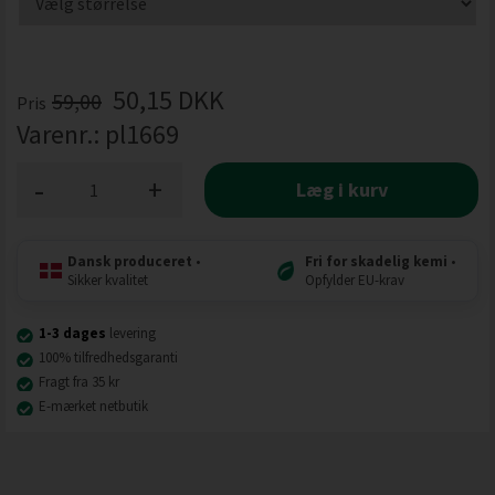
50,15
DKK
59,00
Pris
Varenr.:
pl1669
-
+
Læg i kurv
Dansk produceret
•
Fri for skadelig kemi
•
Sikker kvalitet
Opfylder EU-krav
1-3 dages
levering
100% tilfredhedsgaranti
Fragt fra 35 kr
E-mærket netbutik