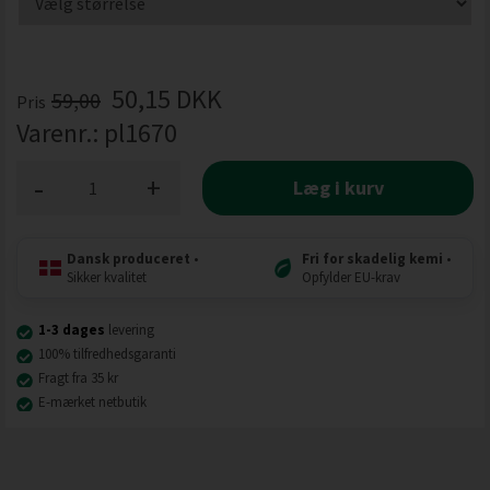
50,15
DKK
59,00
Pris
Varenr.:
pl1670
-
+
Læg i kurv
Dansk produceret
•
Fri for skadelig kemi
•
Sikker kvalitet
Opfylder EU-krav
1-3 dages
levering
100% tilfredhedsgaranti
Fragt fra 35 kr
E-mærket netbutik