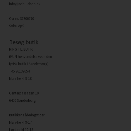
info@sohu-shop.dk
Cvr nr. 37306770
Sohu ApS
Besøg butik
RING TIL BUTIK
(KUN henvendelse vedr. den
fysisk butik i Sønderborg):
+45 26137654
Man-fre kl 9-18
Centerpassagen 10
6400 Sønderborg
Butikkens åbningstider
Man-fre kl 9-17
Lørdag kl 10-13