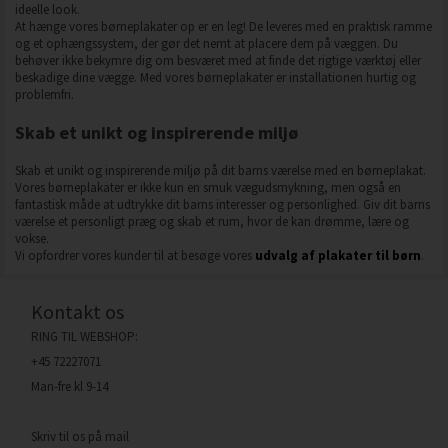
ideelle look.
At hænge vores børneplakater op er en leg! De leveres med en praktisk ramme
og et ophængssystem, der gør det nemt at placere dem på væggen. Du
behøver ikke bekymre dig om besværet med at finde det rigtige værktøj eller
beskadige dine vægge. Med vores børneplakater er installationen hurtig og
problemfri.
Skab et unikt og inspirerende miljø
Skab et unikt og inspirerende miljø på dit barns værelse med en børneplakat.
Vores børneplakater er ikke kun en smuk vægudsmykning, men også en
fantastisk måde at udtrykke dit barns interesser og personlighed. Giv dit barns
værelse et personligt præg og skab et rum, hvor de kan drømme, lære og
vokse.
Vi opfordrer vores kunder til at besøge vores
udvalg af plakater til børn
.
Kontakt os
RING TIL WEBSHOP:
+45 72227071
Man-fre kl 9-14
Skriv til os på mail