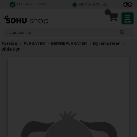
LEVERING 1-3 DAGE
FREMRAGENDE 4,7
0
Menu
Forside
›
PLAKATER
›
BØRNEPLAKATER
›
Dyremotiver
›
Vilde dyr