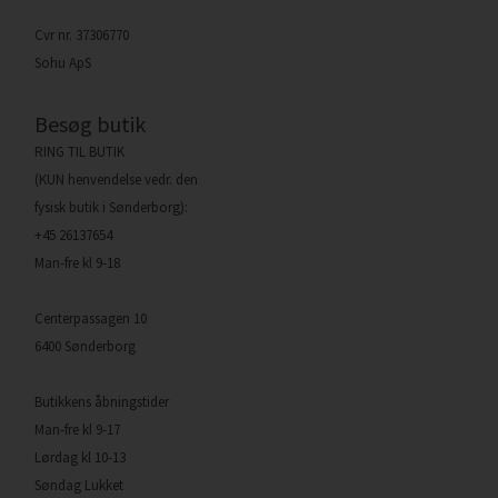
Cvr nr. 37306770
Sohu ApS
Besøg butik
RING TIL BUTIK
(KUN henvendelse vedr. den
fysisk butik i Sønderborg):
+45 26137654
Man-fre kl 9-18
Centerpassagen 10
6400 Sønderborg
Butikkens åbningstider
Man-fre kl 9-17
Lørdag kl 10-13
Søndag Lukket