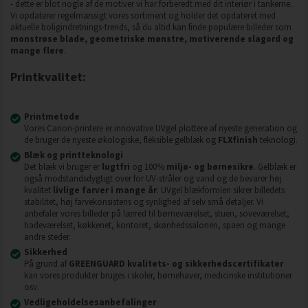
- dette er blot nogle af de motiver vi har forberedt med dit interiør i tankerne.
Vi opdaterer regelmæssigt vores sortiment og holder det opdateret med
aktuelle boligindretnings-trends, så du altid kan finde populære billeder som
monstrøse blade, geometriske mønstre, motiverende slagord og
mange flere
.
Printkvalitet:
Printmetode
Vores Canon-printere er innovative UVgel plottere af nyeste generation og
de bruger de nyeste økologiske, fleksible gelblæk og
FLXfinish
teknologi.
Blæk og printteknologi
Det blæk vi bruger er
lugtfri
og 100%
miljø- og børnesikre
. Gelblæk er
også modstandsdygtigt over for UV-stråler og vand og de bevarer høj
kvalitet
livlige farver i mange år
. UVgel blækformlen sikrer billedets
stabilitet, høj farvekonsistens og synlighed af selv små detaljer. Vi
anbefaler vores billeder på lærred til børneværelset, stuen, soveværelset,
badeværelset, køkkenet, kontoret, skønhedssalonen, spaen og mange
andre steder.
Sikkerhed
På grund af
GREENGUARD kvalitets- og sikkerhedscertifikater
kan vores produkter bruges i skoler, børnehaver, medicinske institutioner
osv.
Vedligeholdelsesanbefalinger