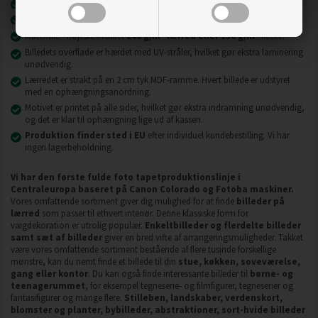
Nyeste printteknologi
UVgel FLXfinish
.
Billeder på lærred er modstandsdygtige over for slid, ridser og snavs.
2
2
Materiale - højeste kvalitet
240 g/m
lærred eller 130 g/m
fleece.
Billedets overflade er hærdet med UV-stråler, hvilket gør ekstra laminering
unødvendig.
Lærredet er strakt på en 2 cm tyk MDF-ramme. Hvert billede er udstyret
med en ophængningsanordning.
Motivet er printet på alle sider, hvilket gør ekstra indramning unødvendig,
og det er klar til ophængning lige ud af kassen.
Produktion finder sted i EU
efter individuel kundebestilling. Vi har
ingen lagerbeholdning.
Vi har den første fulde foto tapetproduktionslinje i
Centraleuropa baseret på Canon Colorado og Fotoba maskiner.
Vores omfattende sortiment giver dig mulighed for at finde
billeder på
lærred
som passer til ethvert interiør. Denne klassiske form for
vægdekoration er utrolig populær.
Enkeltbilleder og flerdelte billeder
samt sæt af billeder
giver en bred vifte af arrangeringsmuligheder. Takket
være vores omfattende sortiment bestående af flere tusinde forskellige
mønstre, kan du nemt finde et billede til din
stue, køkken, soveværelse,
gang eller kontor
. Du kan også finde interessante billeder til
børne- og
teenagerummet
, for eksempel tegneserie- og filmfigurer, tegneserier og
fantasifigurer og mange flere.
Stilleben, landskaber, verdenskort,
blomster og planter, bybilleder, abstraktioner, sort-hvide billeder