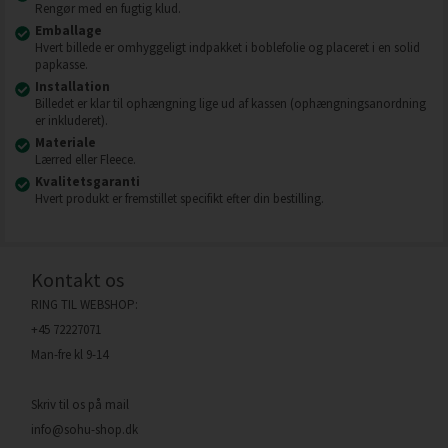
Rengør med en fugtig klud.
Emballage
Hvert billede er omhyggeligt indpakket i boblefolie og placeret i en solid
papkasse.
Installation
Billedet er klar til ophængning lige ud af kassen (ophængningsanordning
er inkluderet).
Materiale
Lærred eller Fleece.
Kvalitetsgaranti
Hvert produkt er fremstillet specifikt efter din bestilling.
Kontakt os
RING TIL WEBSHOP:
+45 72227071
Man-fre kl 9-14
Skriv til os på mail
info@sohu-shop.dk