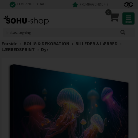
LEVERING 1-3 DAGE
FREMRAGENDE 4,7
0
Menu
Forside
›
BOLIG & DEKORATION
›
BILLEDER & LÆRRED
›
LÆRREDSPRINT
›
Dyr