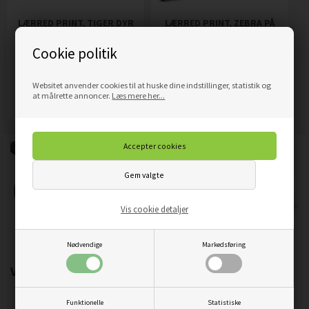
LÆRRED PRINT, TIGER DYR
LÆRRED PRINT, ZEBRA PÅ
NATUR
EN FARVET BAGGRUND
Cookie politik
359,00
DKK
319,00
DKK
Pris
Pris
Websitet anvender cookies til at huske dine indstillinger, statistik og
Mere info
Mere info
at målrette annoncer.
Læs mere her...
Vis cookie detaljer
Nødvendige
Markedsføring
Vigtigste produktegenskaber:
Funktionelle
Statistiske