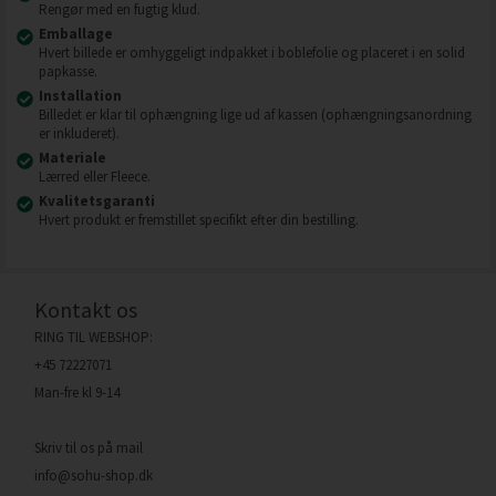
Rengør med en fugtig klud.
Emballage
Hvert billede er omhyggeligt indpakket i boblefolie og placeret i en solid
papkasse.
Installation
Billedet er klar til ophængning lige ud af kassen (ophængningsanordning
er inkluderet).
Materiale
Lærred eller Fleece.
Kvalitetsgaranti
Hvert produkt er fremstillet specifikt efter din bestilling.
Kontakt os
RING TIL WEBSHOP:
+45 72227071
Man-fre kl 9-14
Skriv til os på mail
info@sohu-shop.dk