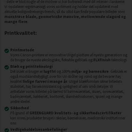
- dette er blot nogle af de motiver vi har forberedt med dit interiør i tankerne.
Vi opdaterer regelmæssigt vores sortiment og holder det opdateret med
aktuelle boligindretnings-trends, så du altid kan finde populære billeder som
monstrøse blade, geometriske mønstre, motiverende slagord og
mange flere
.
Printkvalitet:
Printmetode
Vores Canon-printere er innovative UVgel plottere af nyeste generation og
de bruger de nyeste økologiske, fleksible gelblæk og
FLXfinish
teknologi.
Blæk og printteknologi
Det blæk vi bruger er
lugtfri
og 100%
miljø- og børnesikre
. Gelblæk er
også modstandsdygtigt over for UV-stråler og vand og de bevarer høj
kvalitet
livlige farver i mange år
. UVgel blækformlen sikrer billedets
stabilitet, høj farvekonsistens og synlighed af selv små detaljer. Vi
anbefaler vores billeder på lærred til børneværelset, stuen, soveværelset,
badeværelset, køkkenet, kontoret, skønhedssalonen, spaen og mange
andre steder.
Sikkerhed
På grund af
GREENGUARD kvalitets- og sikkerhedscertifikater
kan vores produkter bruges i skoler, børnehaver, medicinske institutioner
osv.
Vedligeholdelsesanbefalinger