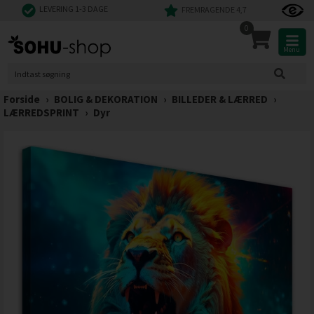
LEVERING 1-3 DAGE
FREMRAGENDE 4,7
0
Menu
Forside
›
BOLIG & DEKORATION
›
BILLEDER & LÆRRED
›
LÆRREDSPRINT
›
Dyr