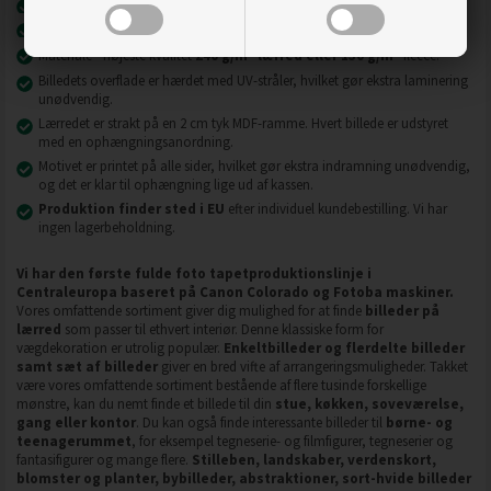
Nyeste printteknologi
UVgel FLXfinish
.
Billeder på lærred er modstandsdygtige over for slid, ridser og snavs.
2
2
Materiale - højeste kvalitet
240 g/m
lærred eller 130 g/m
fleece.
Billedets overflade er hærdet med UV-stråler, hvilket gør ekstra laminering
unødvendig.
Lærredet er strakt på en 2 cm tyk MDF-ramme. Hvert billede er udstyret
med en ophængningsanordning.
Motivet er printet på alle sider, hvilket gør ekstra indramning unødvendig,
og det er klar til ophængning lige ud af kassen.
Produktion finder sted i EU
efter individuel kundebestilling. Vi har
ingen lagerbeholdning.
Vi har den første fulde foto tapetproduktionslinje i
Centraleuropa baseret på Canon Colorado og Fotoba maskiner.
Vores omfattende sortiment giver dig mulighed for at finde
billeder på
lærred
som passer til ethvert interiør. Denne klassiske form for
vægdekoration er utrolig populær.
Enkeltbilleder og flerdelte billeder
samt sæt af billeder
giver en bred vifte af arrangeringsmuligheder. Takket
være vores omfattende sortiment bestående af flere tusinde forskellige
mønstre, kan du nemt finde et billede til din
stue, køkken, soveværelse,
gang eller kontor
. Du kan også finde interessante billeder til
børne- og
teenagerummet
, for eksempel tegneserie- og filmfigurer, tegneserier og
fantasifigurer og mange flere.
Stilleben, landskaber, verdenskort,
blomster og planter, bybilleder, abstraktioner, sort-hvide billeder