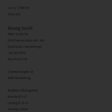
Cvr nr. 37306770
Sohu ApS
Besøg butik
RING TIL BUTIK
(KUN henvendelse vedr. den
fysisk butik i Sønderborg):
+45 26137654
Man-fre kl 9-18
Centerpassagen 10
6400 Sønderborg
Butikkens åbningstider
Man-fre kl 9-17
Lørdag kl 10-13
Søndag Lukket