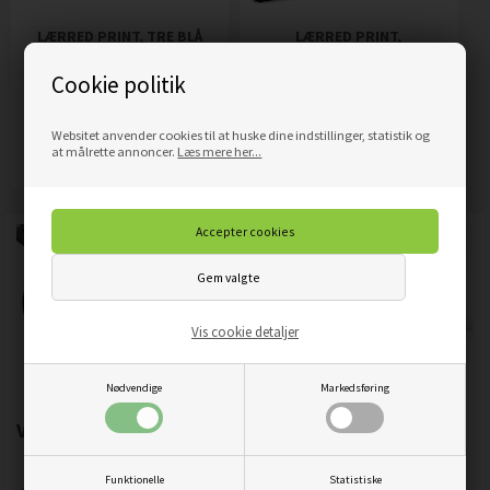
LÆRRED PRINT, TRE BLÅ
LÆRRED PRINT,
FRØER
VANDMAND UNDER VAND
Cookie politik
NEON
359,00
DKK
389,00
DKK
Pris
Pris
Websitet anvender cookies til at huske dine indstillinger, statistik og
Mere info
Mere info
at målrette annoncer.
Læs mere her...
Vis cookie detaljer
Nødvendige
Markedsføring
Vigtigste produktegenskaber:
Funktionelle
Statistiske