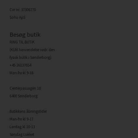
Cvr nr. 37306770
Sohu ApS
Besøg butik
RING TIL BUTIK
(KUN henvendelse vedr. den
fysisk butik i Sønderborg):
+45 26137654
Man-fre kl 9-18
Centerpassagen 10
6400 Sønderborg
Butikkens åbningstider
Man-fre kl 9-17
Lørdag kl 10-13
Søndag Lukket