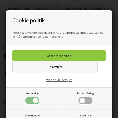
LÆRRED PRINT, HOVEDET
LÆRRED PRINT, LEOPARD
AF DEN STOLTE GIRAF
DYR NATUR
Cookie politik
209,00
DKK
319,00
DKK
Pris
Pris
Websitet anvender cookies til at huske dine indstillinger, statistik og
Mere info
Mere info
at målrette annoncer.
Læs mere her...
Vis cookie detaljer
Nødvendige
Markedsføring
Vigtigste produktegenskaber:
Funktionelle
Statistiske