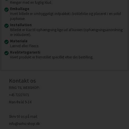
Rengør med en fugtig klud.
Emballage
Hvert billede er omhyggeligt indpakket i boblefolie og placeret i en solid
papkasse.
Installation
Billedet er klar til ophængning lige ud af kassen (ophængningsanordning
er inkluderet).
Materiale
Lærred eller Fleece.
Kvalitetsgaranti
Hvert produkt er fremstillet specifikt efter din bestilling.
Kontakt os
RING TIL WEBSHOP:
+45 72227071
Man-fre kl 9-14
Skriv til os på mail
info@sohu-shop.dk