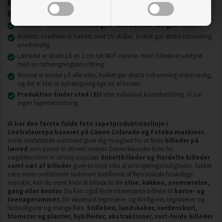
Nyeste printteknologi
UVgel FLXfinish
.
Billeder på lærred er modstandsdygtige over for slid, ridser og snavs.
2
2
Materiale - højeste kvalitet
240 g/m
lærred eller 130 g/m
fleece.
Billedets overflade er hærdet med UV-stråler, hvilket gør ekstra laminering
unødvendig.
Lærredet er strakt på en 2 cm tyk MDF-ramme. Hvert billede er udstyret
med en ophængningsanordning.
Motivet er printet på alle sider, hvilket gør ekstra indramning unødvendig,
og det er klar til ophængning lige ud af kassen.
Produktion finder sted i EU
efter individuel kundebestilling. Vi har
ingen lagerbeholdning.
Vi har den første fulde foto tapetproduktionslinje i
Centraleuropa baseret på Canon Colorado og Fotoba maskiner.
Vores omfattende sortiment giver dig mulighed for at finde
billeder på
lærred
som passer til ethvert interiør. Denne klassiske form for
vægdekoration er utrolig populær.
Enkeltbilleder og flerdelte billeder
samt sæt af billeder
giver en bred vifte af arrangeringsmuligheder. Takket
være vores omfattende sortiment bestående af flere tusinde forskellige
mønstre, kan du nemt finde et billede til din
stue, køkken, soveværelse,
gang eller kontor
. Du kan også finde interessante billeder til
børne- og
teenagerummet
, for eksempel tegneserie- og filmfigurer, tegneserier og
fantasifigurer og mange flere.
Stilleben, landskaber, verdenskort,
blomster og planter, bybilleder, abstraktioner, sort-hvide billeder