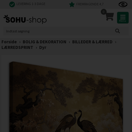
LEVERING 1-3 DAGE
FREMRAGENDE 4,7
0
Menu
Forside
›
BOLIG & DEKORATION
›
BILLEDER & LÆRRED
›
LÆRREDSPRINT
›
Dyr