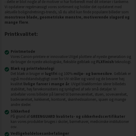
- dette er blot nogle af de motiver vi har forberedt med dit interiør i tankerne.
Vi opdaterer regelmæssigt vores sortiment og holder det opdateret med
aktuelle boligindretnings-trends, så du altid kan finde populære billeder som
monstrøse blade, geometriske mønstre, motiverende slagord og
mange flere
.
Printkvalitet:
Printmetode
Vores Canon-printere er innovative UVgel plottere af nyeste generation og
de bruger de nyeste økologiske, fleksible gelblæk og
FLXfinish
teknologi.
Blæk og printteknologi
Det blæk vi bruger er
lugtfri
og 100%
miljø- og børnesikre
. Gelblæk er
også modstandsdygtigt over for UV-stråler og vand og de bevarer høj
kvalitet
livlige farver i mange år
. UVgel blækformlen sikrer billedets
stabilitet, høj farvekonsistens og synlighed af selv små detaljer. Vi
anbefaler vores billeder på lærred til børneværelset, stuen, soveværelset,
badeværelset, køkkenet, kontoret, skønhedssalonen, spaen og mange
andre steder.
Sikkerhed
På grund af
GREENGUARD kvalitets- og sikkerhedscertifikater
kan vores produkter bruges i skoler, børnehaver, medicinske institutioner
osv.
Vedligeholdelsesanbefalinger