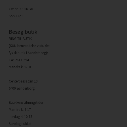
Cvr nr. 37306770
Sohu ApS
Besøg butik
RING TIL BUTIK
(KUN henvendelse vedr. den
fysisk butik i Sønderborg):
+45 26137654
Man-fre kl 9-18
Centerpassagen 10
6400 Sønderborg
Butikkens åbningstider
Man-fre kl 9-17
Lørdag kl 10-13
Søndag Lukket