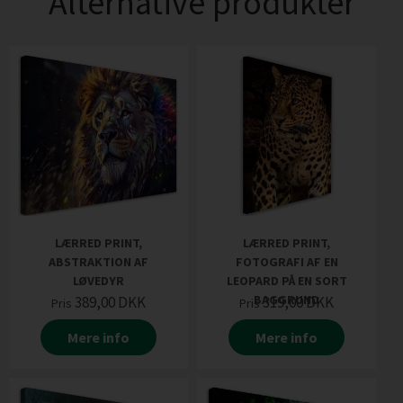
Alternative produkter
LÆRRED PRINT,
LÆRRED PRINT,
ABSTRAKTION AF
FOTOGRAFI AF EN
LØVEDYR
LEOPARD PÅ EN SORT
BAGGRUND
389,00
DKK
319,00
DKK
Pris
Pris
Mere info
Mere info