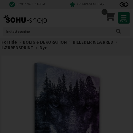
LEVERING 1-3 DAGE
FREMRAGENDE 4,7
0
Menu
Forside
›
BOLIG & DEKORATION
›
BILLEDER & LÆRRED
›
LÆRREDSPRINT
›
Dyr