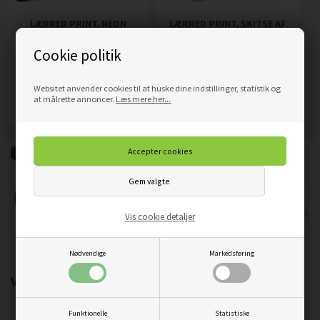
LÆRRED PRINT, NEON
LÆRRED PRINT, SKITSE AF
SØHEST
HJORT
Cookie politik
389,00
DKK
319,00
DKK
Pris
Pris
Websitet anvender cookies til at huske dine indstillinger, statistik og
Mere info
Mere info
at målrette annoncer.
Læs mere her...
Vis cookie detaljer
Nødvendige
Markedsføring
Vigtigste produktegenskaber:
Funktionelle
Statistiske