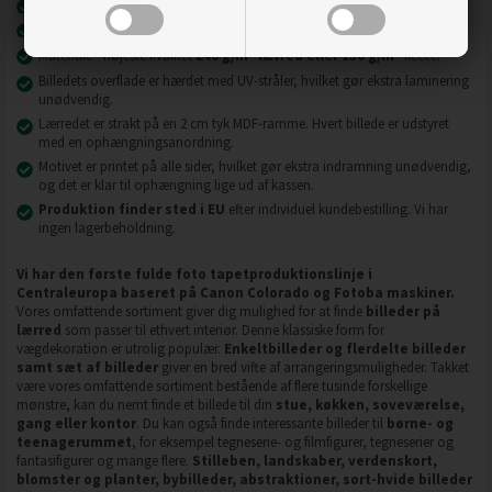
Nyeste printteknologi
UVgel FLXfinish
.
Billeder på lærred er modstandsdygtige over for slid, ridser og snavs.
2
2
Materiale - højeste kvalitet
240 g/m
lærred eller 130 g/m
fleece.
Billedets overflade er hærdet med UV-stråler, hvilket gør ekstra laminering
unødvendig.
Lærredet er strakt på en 2 cm tyk MDF-ramme. Hvert billede er udstyret
med en ophængningsanordning.
Motivet er printet på alle sider, hvilket gør ekstra indramning unødvendig,
og det er klar til ophængning lige ud af kassen.
Produktion finder sted i EU
efter individuel kundebestilling. Vi har
ingen lagerbeholdning.
Vi har den første fulde foto tapetproduktionslinje i
Centraleuropa baseret på Canon Colorado og Fotoba maskiner.
Vores omfattende sortiment giver dig mulighed for at finde
billeder på
lærred
som passer til ethvert interiør. Denne klassiske form for
vægdekoration er utrolig populær.
Enkeltbilleder og flerdelte billeder
samt sæt af billeder
giver en bred vifte af arrangeringsmuligheder. Takket
være vores omfattende sortiment bestående af flere tusinde forskellige
mønstre, kan du nemt finde et billede til din
stue, køkken, soveværelse,
gang eller kontor
. Du kan også finde interessante billeder til
børne- og
teenagerummet
, for eksempel tegneserie- og filmfigurer, tegneserier og
fantasifigurer og mange flere.
Stilleben, landskaber, verdenskort,
blomster og planter, bybilleder, abstraktioner, sort-hvide billeder