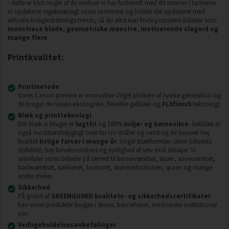
- dette er blot nogle af de motiver vi har forberedt med dit interiør i tankerne.
Vi opdaterer regelmæssigt vores sortiment og holder det opdateret med
aktuelle boligindretnings-trends, så du altid kan finde populære billeder som
monstrøse blade, geometriske mønstre, motiverende slagord og
mange flere
.
Printkvalitet:
Printmetode
Vores Canon-printere er innovative UVgel plottere af nyeste generation og
de bruger de nyeste økologiske, fleksible gelblæk og
FLXfinish
teknologi.
Blæk og printteknologi
Det blæk vi bruger er
lugtfri
og 100%
miljø- og børnesikre
. Gelblæk er
også modstandsdygtigt over for UV-stråler og vand og de bevarer høj
kvalitet
livlige farver i mange år
. UVgel blækformlen sikrer billedets
stabilitet, høj farvekonsistens og synlighed af selv små detaljer. Vi
anbefaler vores billeder på lærred til børneværelset, stuen, soveværelset,
badeværelset, køkkenet, kontoret, skønhedssalonen, spaen og mange
andre steder.
Sikkerhed
På grund af
GREENGUARD kvalitets- og sikkerhedscertifikater
kan vores produkter bruges i skoler, børnehaver, medicinske institutioner
osv.
Vedligeholdelsesanbefalinger