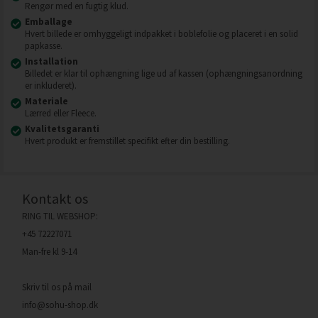
Rengør med en fugtig klud.
Emballage
Hvert billede er omhyggeligt indpakket i boblefolie og placeret i en solid
papkasse.
Installation
Billedet er klar til ophængning lige ud af kassen (ophængningsanordning
er inkluderet).
Materiale
Lærred eller Fleece.
Kvalitetsgaranti
Hvert produkt er fremstillet specifikt efter din bestilling.
Kontakt os
RING TIL WEBSHOP:
+45 72227071
Man-fre kl 9-14
Skriv til os på mail
info@sohu-shop.dk