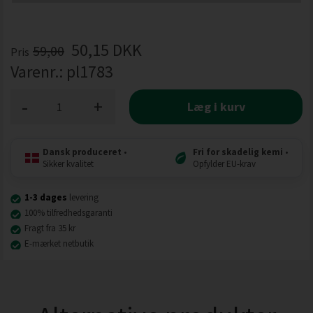
50,15
DKK
59,00
Pris
Varenr.:
pl1783
-
+
Læg i kurv
Dansk produceret
•
Fri for skadelig kemi
•
Sikker kvalitet
Opfylder EU-krav
1-3 dages
levering
100% tilfredhedsgaranti
Fragt fra 35 kr
E-mærket netbutik