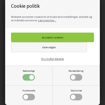
Cookie politik
Websitet anvender cookies til at huske dine indstillinger, statistik og
at målrette annoncer.
Læs mere her...
LARKSPUR BY WILLIAM
NATURE ART 1 - PLAKAT
MORRIS - PLAKAT
Vis cookie detaljer
59,00
50,15
DKK
59,00
50,15
DKK
Nødvendige
Markedsføring
Funktionelle
Statistiske