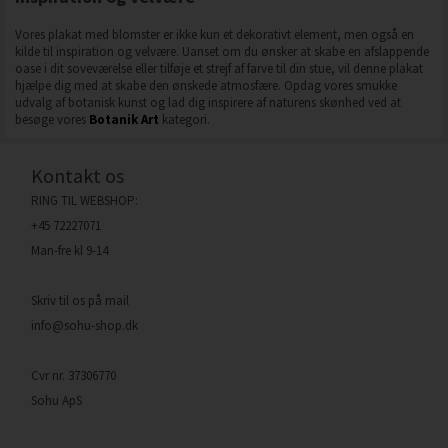
Vores plakat med blomster er ikke kun et dekorativt element, men også en
kilde til inspiration og velvære. Uanset om du ønsker at skabe en afslappende
oase i dit soveværelse eller tilføje et strejf af farve til din stue, vil denne plakat
hjælpe dig med at skabe den ønskede atmosfære. Opdag vores smukke
udvalg af botanisk kunst og lad dig inspirere af naturens skønhed ved at
besøge vores
Botanik Art
kategori.
Kontakt os
RING TIL WEBSHOP:
+45 72227071
Man-fre kl 9-14
Skriv til os på mail
info@sohu-shop.dk
Cvr nr. 37306770
Sohu ApS