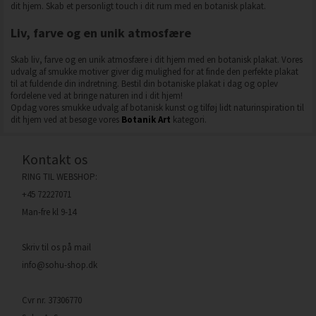
dit hjem. Skab et personligt touch i dit rum med en botanisk plakat.
Liv, farve og en unik atmosfære
Skab liv, farve og en unik atmosfære i dit hjem med en botanisk plakat. Vores
udvalg af smukke motiver giver dig mulighed for at finde den perfekte plakat
til at fuldende din indretning. Bestil din botaniske plakat i dag og oplev
fordelene ved at bringe naturen ind i dit hjem!
Opdag vores smukke udvalg af botanisk kunst og tilføj lidt naturinspiration til
dit hjem ved at besøge vores
Botanik Art
kategori.
Kontakt os
RING TIL WEBSHOP:
+45 72227071
Man-fre kl 9-14
Skriv til os på mail
info@sohu-shop.dk
Cvr nr. 37306770