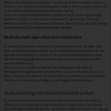
detaljer. Hver plakat er et kunstværk i sig selv og vil tilføje et strejf af elegance
til ethvert rum. Uanset om du foretrækker enkelhed eller farverige motiver, har
vi den perfekte plakat til at matche din personlige stil.
Vores botaniske plakater er ikke kun smukke at se på, de har også mange
fordele for dit hjem. De kan skabe en følelse af ro og harmoni, hvilket er
perfekt til at skabe en afslappende atmosfære. Derudover kan de også bidrage
til at rense luften og forbedre indeklimaet i dit hjem.
Skab din helt egen lille have indendørs
En botanisk plakat kan være med til at skabe en grøn oase i dit hjem. Med
vores udvalg af forskellige planter og blomstermotiver kan du skabe din helt
egen lille have indendørs. Uanset om du ønsker at tilføje lidt grønt til stuen
eller skabe et hyggeligt hjørne i soveværelset, vil vores botaniske plakater
være det perfekte valg.
Vores botaniske plakater er trykt på høj kvalitetspapir, der sikrer en
fremragende farvegengivelse og holdbarhed. Du kan være sikker på, at din
plakat vil bevare sin skønhed i mange år fremover. Desuden er vores plakater
nemme at montere og kan hænges op på væggen med det samme.
Skab personlighed med en botanisk plakat
En botanisk plakat er ikke kun et smukt dekorativt element, men også en
måde at vise din personlighed og interesser på. Vælg motiver, der afspejler
dine yndlingsblomster eller planter, og lad dem fortælle en historie om dig og