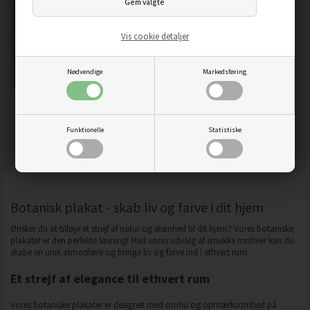
Vis cookie detaljer
Nødvendige
Markedsføring
STOR HÅNDMALET
TULIPANER - PLAKAT
BLOMSTER PLAKAT
Funktionelle
Statistiske
59,00
50,15
DKK
59,00
50,15
DKK
Botanisk plakat - skab liv og farve i dit hjem
Ønsker du at tilføje et strejf af natur og skønhed til dit hjem? Vores botaniske
plakater er den perfekte løsning! Med vores udvalg af smukke motiver kan du
skabe en unik atmosfære og bringe liv og farve ind i ethvert rum.
Et strejf af elegance til ethvert rum
Vores botaniske plakater er designet med omhu og opmærksomhed på