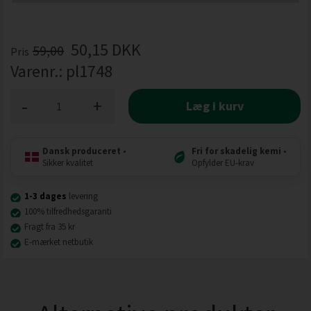
50,15
DKK
59,00
Pris
Varenr.:
pl1748
-
+
Læg i kurv
Dansk produceret
•
Fri for skadelig kemi
•
Sikker kvalitet
Opfylder EU-krav
1-3 dages
levering
100% tilfredhedsgaranti
Fragt fra 35 kr
E-mærket netbutik