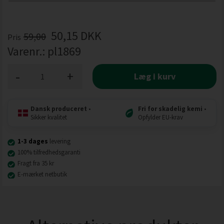
50,15
DKK
59,00
Pris
Varenr.:
pl1869
-
+
Læg i kurv
Dansk produceret
•
Fri for skadelig kemi
•
Sikker kvalitet
Opfylder EU-krav
1-3 dages
levering
100% tilfredhedsgaranti
Fragt fra 35 kr
E-mærket netbutik