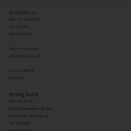
Kontakt os
RING TIL WEBSHOP:
+45 72227071
Man-fre kl 9-14
Skriv til os på mail
info@sohu-shop.dk
Cvr nr. 37306770
Sohu ApS
Besøg butik
RING TIL BUTIK
(KUN henvendelse vedr. den
fysisk butik i Sønderborg):
+45 26137654
Man-fre kl 9-18