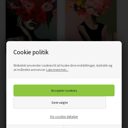
Cookie politik
BLOMSTER KVINDE RØD -
FARVERIG BLOMSTER
Websitet anvender cookies til at huske dine indstillinger, statistik og
PLAKAT
KVINDE - PLAKAT
at målrette annoncer.
Læs mere her...
59,00
50,15
DKK
59,00
50,15
DKK
Vis cookie detaljer