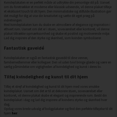
Kvindeplakaten er en perfekt måde at udtrykke din personlige stil på. Uanset
om du foretrækker et moderne eller klassisk udseende, vil denne plakat tilføje
et eksklusivt touch til dit hjem. Den minimalistiske og stilfulde illustration gør
det muligt for dig at vise din kreativitet og sætte dit eget præg på
indretningen.
Med kvindeplakaten kan du skabe en atmosfære af elegance og inspiration i
ethvert rum. Uanset om det er i stuen, soveværelset eller kontoret, vil denne
plakat tiltrække opmærksomhed og skabe et positivt og motiverende miljø.
Lad dig inspirere af den styrke og skønhed, som kvinden symboliserer.
Fantastisk gaveidé
Kvindeplakaten er også en fantastisk gaveidé til dine venner,
familiemedlemmer eller kollegaer. Den vil uden tvivl bringe glæde og være en
særlig påmindelse om vigtigheden af kvindelighed og kunst i deres liv.
Tilføj kvindelighed og kunst til dit hjem
Tilføj et strejf af kvindelighed og kunst til dit hjem med vores smukke
kvindeplakat. Uanset om det er til at dekorere stuen, soveværelset eller
kontoret, vil denne plakat skabe et elegant og inspirerende rum. Bestil din
kvindeplakat i dag og lad dig inspirere af kvindens styrke og skønhed hver
dag.
Opdag vores brede udvalg af boligplakater og find den perfekte tilføjelse til dit
hjem
her
.