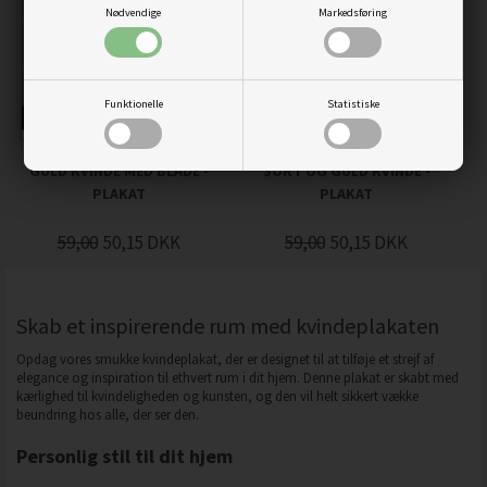
Nødvendige
Markedsføring
Funktionelle
Statistiske
GULD KVINDE MED BLADE -
SORT OG GULD KVINDE -
PLAKAT
PLAKAT
59,00
50,15
DKK
59,00
50,15
DKK
Skab et inspirerende rum med kvindeplakaten
Opdag vores smukke kvindeplakat, der er designet til at tilføje et strejf af
elegance og inspiration til ethvert rum i dit hjem. Denne plakat er skabt med
kærlighed til kvindeligheden og kunsten, og den vil helt sikkert vække
beundring hos alle, der ser den.
Personlig stil til dit hjem