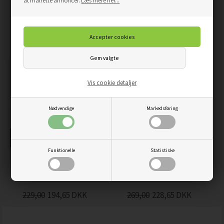
at målrette annoncer.
Læs mere her...
IN THIS HOUSE -
VALGFRI BEDSTE REGLER -
WALLSTICKERS
WALLSTICKERS
229,00
194,65
DKK
229,00
194,65
DKK
Vis cookie detaljer
Nødvendige
Markedsføring
Funktionelle
Statistiske
DREAM BIG, WORK HARD -
GIV DIG TID -
WALLSTICKERS
WALLSTICKERS
229,00
194,65
DKK
269,00
228,65
DKK