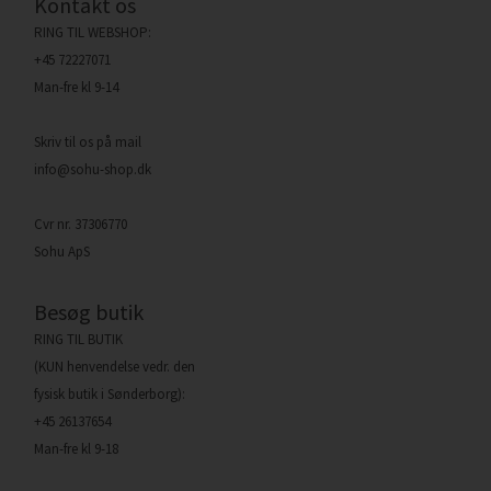
Kontakt os
RING TIL WEBSHOP:
+45 72227071
Man-fre kl 9-14
Skriv til os på mail
info@sohu-shop.dk
Cvr nr. 37306770
Sohu ApS
Besøg butik
RING TIL BUTIK
(KUN henvendelse vedr. den
fysisk butik i Sønderborg):
+45 26137654
Man-fre kl 9-18