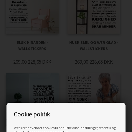
ELSK HINANDEN -
HUSK SMIL OG VÆR GLAD -
WALLSTICKERS
WALLSTICKERS
269,00
228,65
DKK
269,00
228,65
DKK
Cookie politik
Websitet anvender cookies til at huske dine indstillinger, statistik og