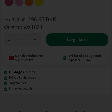
296,65
DKK
349,00
Pris
Varenr.:
wa1821
-
+
Læg i kurv
Dansk produceret
•
Fri for skadelig kemi
•
Sikker kvalitet
Opfylder EU-krav
1-3 dages
levering
100% tilfredhedsgaranti
Fragt fra 35 kr
E-mærket netbutik