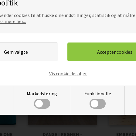
olitik
ender cookies til at huske dine indstillinger, statistik og at målre
s mere her...
-
TIME - WALLSTICKERS
TRAVEL MA
WAL
DKK
229,00
194,65
DKK
229,
Pris
Pris
Vis cookie detaljer
Markedsføring
Funktionelle
VE ONE
DANSE I REGNEN -
EMBRACE