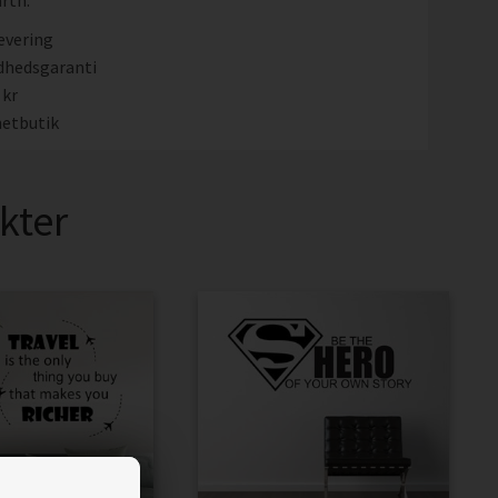
rth."
evering
dhedsgaranti
 kr
etbutik
kter