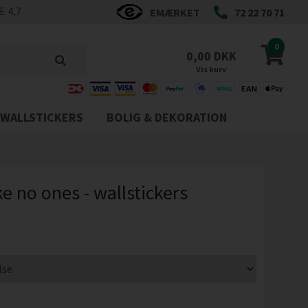
 4,7
EMÆRKET
72 22 70 71
0
0,00 DKK
Vis kurv
WALLSTICKERS
BOLIG & DEKORATION
ke no ones - wallstickers