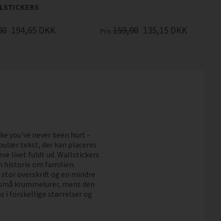
LSTICKERS
00
194,65
DKK
159,00
135,15
DKK
Pris
ke you've never been hurt -
opulær tekst, der kan placeres
ve livet fuldt ud. Wallstickers
 historie om familien.
 stor overskrift og en mindre
ed små krummelurer, mens den
 i forskellige størrelser og