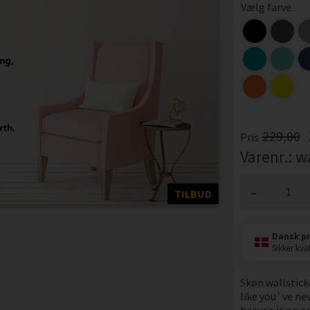
Vælg farve
229,00
Pris
Varenr.:
w
-
TILBUD
Dansk p
Sikker kval
Skøn wallstick
like you`ve nev