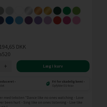
194,65
DKK
a520
+
Læg i kurv
roduceret
•
Fri for skadelig kemi
•
itet
Opfylder EU-krav
er med teksten "Dance like no ones watching - Love
er been hurt - Sing like on ones listening - Live like