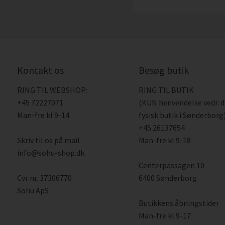
Kontakt os
Besøg butik
RING TIL WEBSHOP:
RING TIL BUTIK
+45 72227071
(KUN henvendelse vedr. 
Man-fre kl 9-14
fysisk butik i Sønderborg)
+45 26137654
Skriv til os på mail
Man-fre kl 9-18
info@sohu-shop.dk
Centerpassagen 10
Cvr nr. 37306770
6400 Sønderborg
Sohu ApS
Butikkens åbningstider
Man-fre kl 9-17