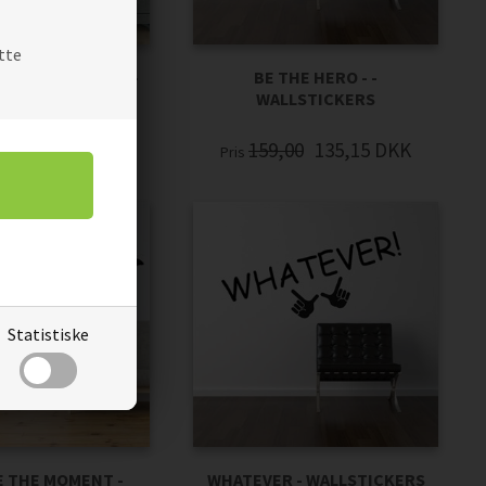
tte
KES YOU RICHER -
BE THE HERO - -
LSTICKERS
WALLSTICKERS
00
194,65
DKK
159,00
135,15
DKK
Pris
Statistiske
 THE MOMENT -
WHATEVER - WALLSTICKERS