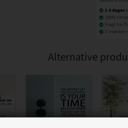
heaven is on ea
1-3 dages
l
100% tilfre
Fragt fra 35
E-mærket n
Alternative produ