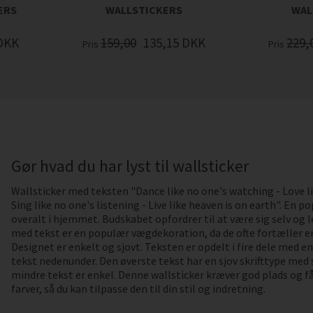
ERS
WALLSTICKERS
WAL
DKK
159,00
135,15
DKK
229,
Pris
Pris
Gør hvad du har lyst til wallsticker
Wallsticker med teksten "Dance like no one's watching - Love li
Sing like no one's listening - Live like heaven is on earth". En p
overalt i hjemmet. Budskabet opfordrer til at være sig selv og le
med tekst er en populær vægdekoration, da de ofte fortæller en
Designet er enkelt og sjovt. Teksten er opdelt i fire dele med en
tekst nedenunder. Den øverste tekst har en sjov skrifttype m
mindre tekst er enkel. Denne wallsticker kræver god plads og fås
farver, så du kan tilpasse den til din stil og indretning.