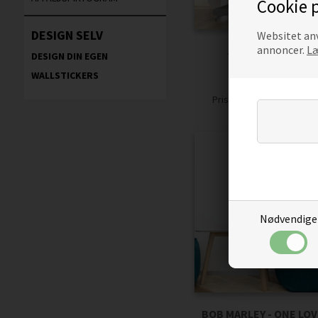
Cookie p
DESIGN SELV
Websitet anv
annoncer.
Læ
ALWAYS LOOK ON 
DESIGN DIN EGEN
WALLSTICKERS
WALLSTICKERS
159,00
135,15
Pris
Nødvendige
BOB MARLEY - ONE LO