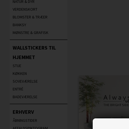
NATUR & DYR
VERDENSKORT
BLOMSTER & TRÆER
BANKSY
MØNSTRE & GRAFISK
WALLSTICKERS TIL
HJEMMET
STUE
KØKKEN
SOVEVÆRELSE
ENTRÉ
BADEVÆRELSE
ERHVERV
ÅBNINGSTIDER
AFFALDSPIKTOGRAM