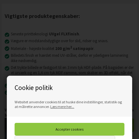
Vigtigste produktegenskaber:
Seneste printteknologi
UVgel FLXfinish
.
Vægure er modstandsdygtige over for slid, ridser og snavs.
2
Materiale - højeste kvalitet
200 g/m
satinpapir
.
Billedets finish er hærdet med UV-stråler, derfor er yderligere laminering
ikke nødvendig.
Det trykte billede er fastgjort til en 3 mm tyk HDF-plade. På bagsiden er der
et urværk og en 1,6 cm tyk MDF-ramme, som skaber en 3D-effekt, når det
hænger på væggen.
Væguret er klar til at blive hængt op direkte fra kassen.
Cookie politik
Produktionen finder sted i Den Europæiske Union
efter individuel
kundebestilling. Vi har ikke lagervarer.
Websitet anvender cookies til at huske dine indstillinger, statistik og
at målrette annoncer.
Læs mere her...
Vi har den første fulde fototapetproduktionslinje i Centraleuropa
baseret på Canon Colorado og Fotoba-maskiner.