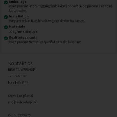
Emballage
Hvert produkt er omhyggeligt indpakket i boblefolie og placeret i en solid
kartonæske.
Installation
Væguret er klar til at blive hængt op direkte fra kassen.
Materiale
2
200 g/m
satinpapir.
Kvalitetsgaranti
Hvert produkt fremstilles specifikt efter din bestilling.
Kontakt os
RING TIL WEBSHOP:
+45 72227071
Man-fre kl 9-14
Skriv til os på mail
info@sohu-shop.dk
Cvr nr. 37306770