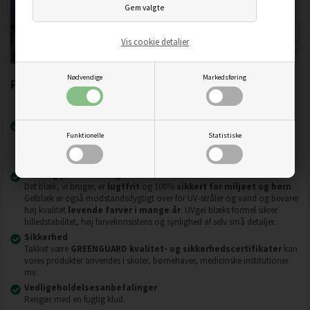
Vis cookie detaljer
Nødvendige
Markedsføring
Printkvalitet:
Printmetode
Vores Canon-printere er innovative UVgel-plottere af den nyeste
Funktionelle
Statistiske
generation, og de anvender de nyeste økologiske, fleksible gelblæk og
FLXfinish
teknologi.
Blæk og printteknologi
Det blæk, vi bruger, er
lugtfrit
og 100%
sikkert for miljøet og børn
.
Gelblæk er også modstandsdygtigt over for UV-stråler og vand og bevarer
høj kvalitet
levende farver i mange år
. UVgel blæks formel sikrer
billedstabilitet, høj farvekonsistens og synlighed af selv små detaljer.
Sikkerhed
Takket være
GREENGUARD kvalitet- og sikkerhedscertifikater
kan
vores produkter anvendes i skoler, børnehaver, medicinske institutioner
mv.
Vedligeholdelsesanbefalinger
Rengør med en fugtig klud.