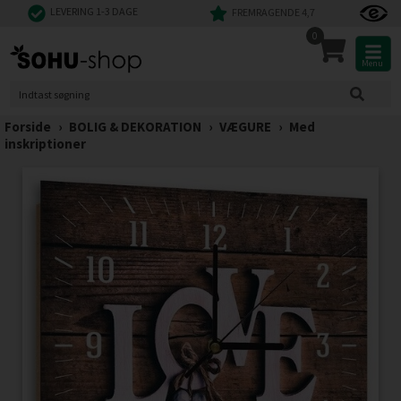
LEVERING 1-3 DAGE
FREMRAGENDE 4,7
0
Menu
Forside
›
BOLIG & DEKORATION
›
VÆGURE
›
Med
inskriptioner