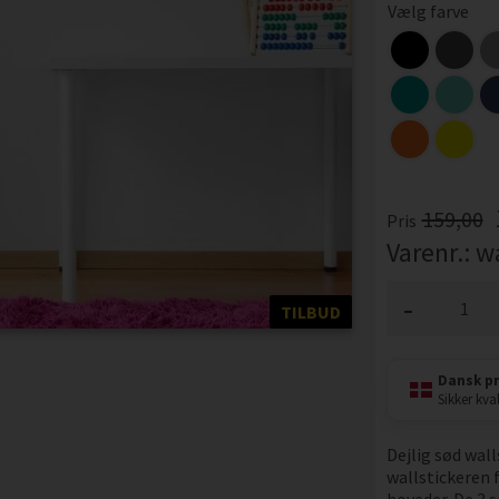
Vælg farve
159,00
Pris
Varenr.:
w
-
TILBUD
Dansk p
Sikker kval
Dejlig sød wall
wallstickeren f