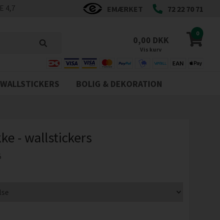
 4,7
EMÆRKET
72 22 70 71
0
0,00 DKK
Vis kurv
WALLSTICKERS
BOLIG & DEKORATION
ke - wallstickers
5