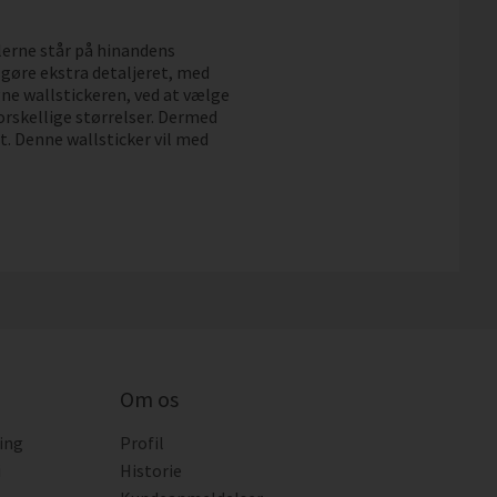
lerne står på hinandens
t gøre ekstra detaljeret, med
igne wallstickeren, ved at vælge
orskellige størrelser. Dermed
t. Denne wallsticker vil med
Om os
ing
Profil
i
Historie