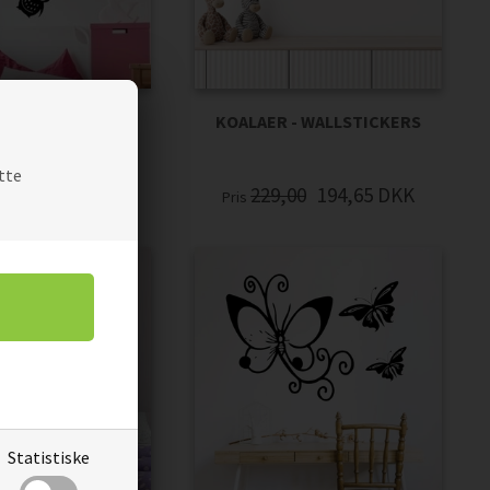
JERTE BALLONER -
KOALAER - WALLSTICKERS
LSTICKERS
tte
00
135,15
DKK
229,00
194,65
DKK
Pris
Statistiske