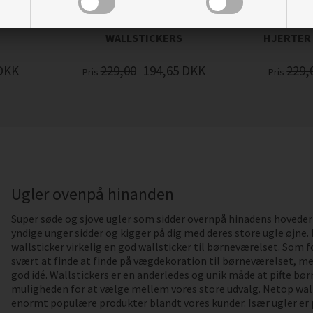
GREN MED UGLER -
GREN 
WALLSTICKERS
HJERTER 
DKK
229,00
194,65
DKK
229,
Pris
Pris
Ugler ovenpå hinanden
Super søde og sjove ugler som sidder overnpå hinadens hoveder o
yndige unger sidder og kigger på dig med deres store ugle øjne.
wallsticker virkelig en god wallsticker til børneværelset. Som f
svært at finde at finde på vægdekoration til børneværelset, men
god idé. Wallstickers er en anderledes og unik måde at pifte bø
muligheden for at vælge mellem vores store udvalg. Netop wal
enormt populære produkter blandt vores kunder. Især ugler er