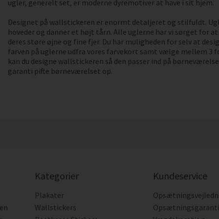
ugler, generelt set, er moderne dyremotiver at have i sit hjem.
Designet på wallstickeren er enormt detaljeret og stilfuldt. Ug
hoveder og danner et højt tårn. Alle uglerne har vi sørget for a
deres støre øjne og fine fjer. Du har muligheden for selv at des
farven på uglerne udfra vores farvekort samt vælge mellem 3 f
kan du designe wallstickeren så den passer ind på børneværelse
garanti pifte børneværelset op.
Kategorier
Kundeservice
Plakater
Opsætningsvejledn
den
Wallstickers
Opsætningsgarant