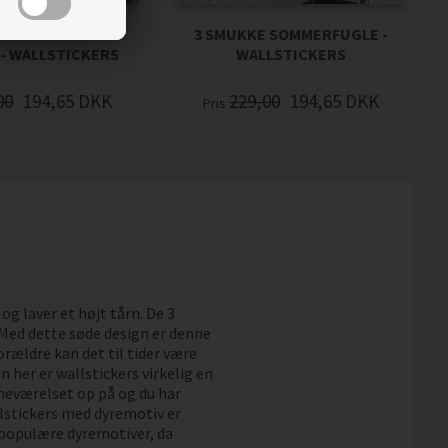
MED UGLER OG
3 SMUKKE SOMMERFUGLE -
- WALLSTICKERS
WALLSTICKERS
00
194,65
DKK
229,00
194,65
DKK
Pris
g laver et højt tårn. De 3
 Med dette søde design er denne
orældre kan det til tider være
 her er wallstickers virkelig en
rneværelset op på og du har
lstickers med dyremotiv er
 populære dyremotiver, da