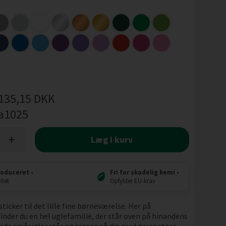
135,15
DKK
a1025
+
Læg i kurv
roduceret
•
Fri for skadelig kemi
•
itet
Opfylder EU-krav
sticker til det lille fine børneværelse. Her på
inder du en hel uglefamilie, der står oven på hinandens