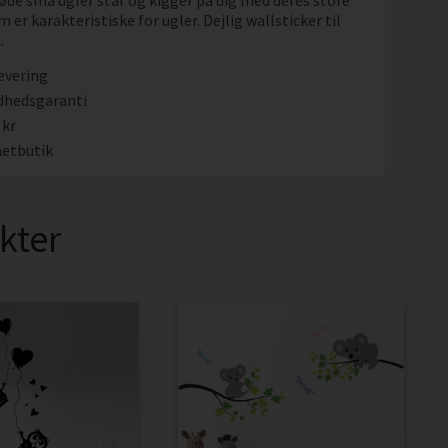
søde små ugler står og kigger på dig med deres store
m er karakteristiske for ugler. Dejlig wallsticker til
t.
evering
dhedsgaranti
 kr
etbutik
kter