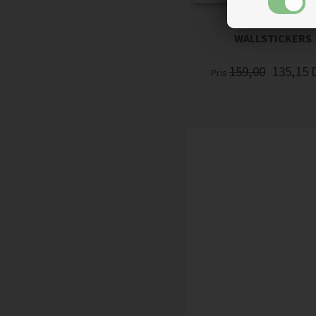
TOG MED DYR -
WALLSTICKERS
159,00
135,15
Pris