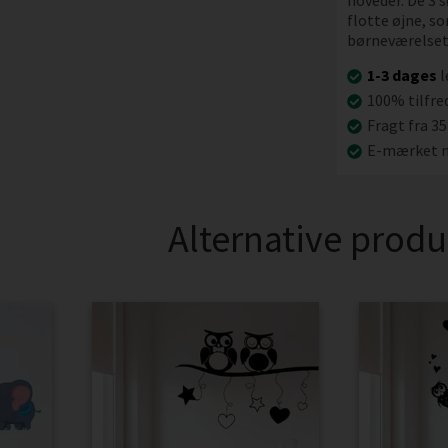
hoveder. De 3 
flotte øjne, so
børneværelse
1-3 dages
l
100% tilfre
Fragt fra 35
E-mærket n
Alternative produ