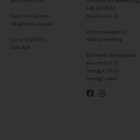
Man-fre kl 9-14
fysisk butik i Sønderborg)
+45 26137654
Skriv til os på mail
Man-fre kl 9-18
info@sohu-shop.dk
Centerpassagen 10
Cvr nr. 37306770
6400 Sønderborg
Sohu ApS
Butikkens åbningstider
Man-fre kl 9-17
Lørdag kl 10-13
Søndag Lukket