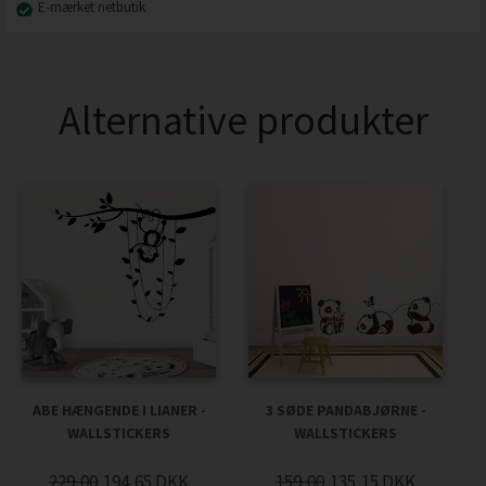
E-mærket netbutik
Alternative produkter
ABE HÆNGENDE I LIANER -
3 SØDE PANDABJØRNE -
WALLSTICKERS
WALLSTICKERS
229,00
194,65
DKK
159,00
135,15
DKK