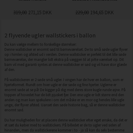
319,00
271,15
DKK
229,00
194,65
DKK
2 flyvende ugler wallstickers i ballon
Du kan vælge mellem to forskellige størrelser:
Denne wallsticker er enormt sød til børneværelset. De to små søde ugler flyver
op i himlen og afsted ud i verden. Denne wallsticker er perfekt til det lille søde
børneværelse, der mangler lidt ekstra på væggen til at pifte værelset op. Dit
barn vil med garanti syntes at denne wallsticker er sød og vil have stor glæde
af den.
På wallstickeren er 2 søde små ugler. I vingen har de hver en ballon, som er
hjerteformet. Rundt om hver ugle er der søde og fine hjerter. Uglerne er
enormt søde at se på! De kigger på dig med deres store kugle runde øjne. På
toppen af hovedet har de lidt pjusket fjer. Den ene ugle er lidt større end den
anden og man kan spekulere i om det måske er en mor og hendes lille ugle
unge, der flyver afsted. Uanset den søde historie bag, så er denne wallsticker
enormt sød.
Du har muligheden for at placere denne wallsticker efter eget ønske, da det er
et sæt du køber med to wallstickers. På billedet er de to ugler ved siden af
hinanden, men da wallstickerene kommer i to - ja så kan du selv bestemme