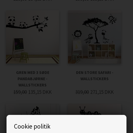
GREN MED 3 SØDE
DEN STORE SAFARI -
PANDABJØRNE -
WALLSTICKERS
WALLSTICKERS
159,00
135,15
DKK
319,00
271,15
DKK
Cookie politik