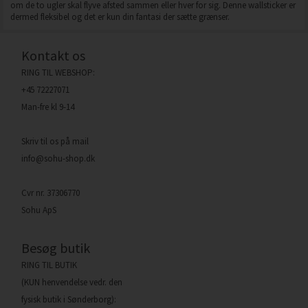
om de to ugler skal flyve afsted sammen eller hver for sig. Denne wallsticker er
dermed fleksibel og det er kun din fantasi der sætte grænser.
Kontakt os
RING TIL WEBSHOP:
+45 72227071
Man-fre kl 9-14
Skriv til os på mail
info@sohu-shop.dk
Cvr nr. 37306770
Sohu ApS
Besøg butik
RING TIL BUTIK
(KUN henvendelse vedr. den
fysisk butik i Sønderborg):