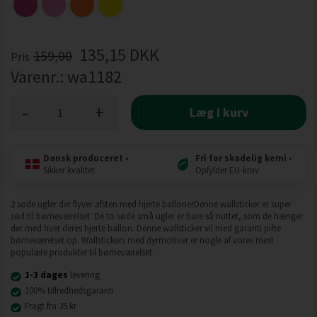
135,15
DKK
159,00
Pris
Varenr.:
wa1182
-
+
Læg i kurv
Dansk produceret
•
Fri for skadelig kemi
•
Sikker kvalitet
Opfylder EU-krav
2 søde ugler der flyver afsten med hjerte ballonerDenne wallsticker er super
sød til børneværelset. De to søde små ugler er bare så nuttet, som de hænger
der med hver deres hjerte ballon. Denne wallsticker vil med garanti pifte
børneværelset op. Wallstickers med dyrmotiver er nogle af vores mest
populære produkter til børneværelset.
1-3 dages
levering
100% tilfredhedsgaranti
Fragt fra 35 kr