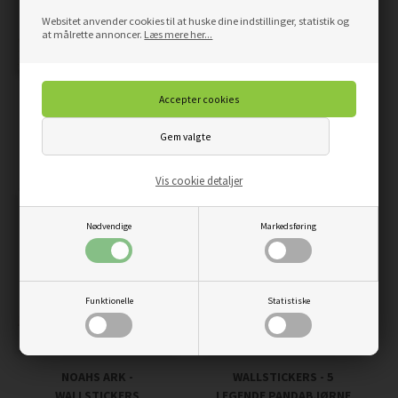
Websitet anvender cookies til at huske dine indstillinger, statistik og
at målrette annoncer.
Læs mere her...
SOMMERFUGL -
LARVE MED TAL 1-10 -
WALLSTICKERS
WALLSTICKERS
229,00
194,65
DKK
159,00
135,15
DKK
Vis cookie detaljer
Nødvendige
Markedsføring
Funktionelle
Statistiske
NOAHS ARK -
WALLSTICKERS - 5
WALLSTICKERS
LEGENDE PANDABJØRNE