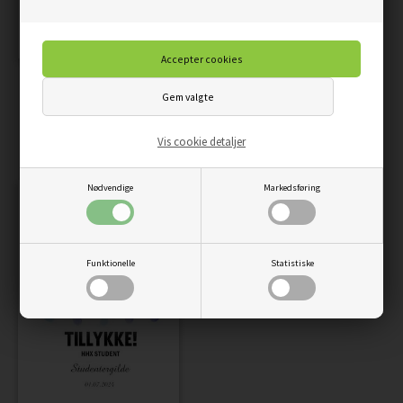
PLAKAT - HHX STUDENT
PLAKAT - HHX
STUDENTERHUE
Vis cookie detaljer
69,00
58,65
DKK
69,00
58,65
DKK
Nødvendige
Markedsføring
Funktionelle
Statistiske