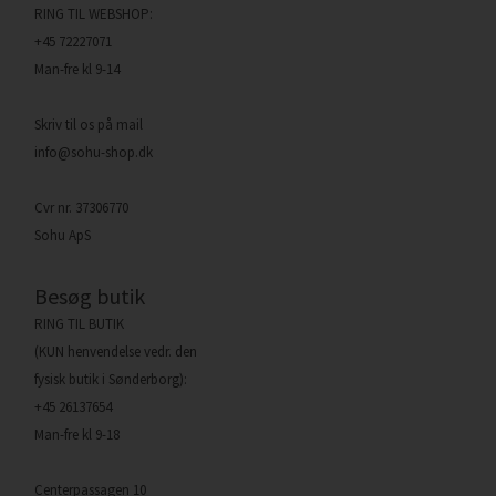
RING TIL WEBSHOP:
+45 72227071
Man-fre kl 9-14
Skriv til os på mail
info@sohu-shop.dk
Cvr nr. 37306770
Sohu ApS
Besøg butik
RING TIL BUTIK
(KUN henvendelse vedr. den
fysisk butik i Sønderborg):
+45 26137654
Man-fre kl 9-18
Centerpassagen 10