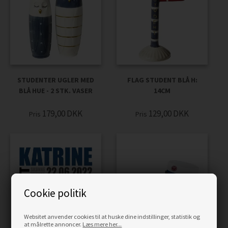
STUDENTER UGLER MED
FLAG STUDENT BLÅ H:
BLÅ HUE - 2 STK. VASER
14CM
179,00
DKK
129,00
DKK
Pris
Pris
Cookie politik
Websitet anvender cookies til at huske dine indstillinger, statistik og
at målrette annoncer.
Læs mere her...