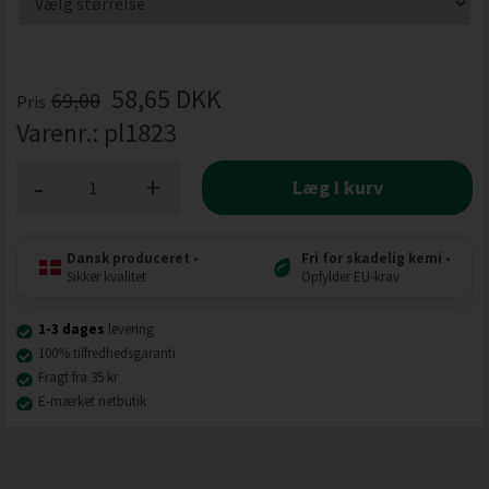
58,65
DKK
69,00
Pris
Varenr.:
pl1823
-
+
Læg i kurv
Dansk produceret
•
Fri for skadelig kemi
•
Sikker kvalitet
Opfylder EU-krav
1-3 dages
levering
100% tilfredhedsgaranti
Fragt fra 35 kr
E-mærket netbutik