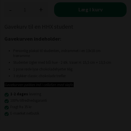
-
+
Læg i kurv
Gavekurv til en HHX student
Gavekurven indeholder:
Personlig plakat til studenten, indrammet i en 13x18 cm
træramme.
Studenter Ugler med blå hue - 2 stk. Vaser H: 15,5 cm + 13,5 cm
1 pose røde lyse chokoladehjerter 66g
3 stykker classic chokolade trøfler
Gavekurven pakkes ind i cellofan med sløjfe.
1-2 dages
levering
100% tilfredhedsgaranti
Fragt fra 35 kr
E-mærket netbutik