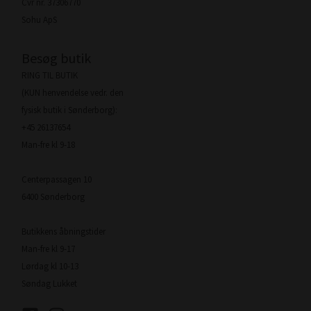
Cvr nr. 37306770
Sohu ApS
Besøg butik
RING TIL BUTIK
(KUN henvendelse vedr. den
fysisk butik i Sønderborg):
+45 26137654
Man-fre kl 9-18
Centerpassagen 10
6400 Sønderborg
Butikkens åbningstider
Man-fre kl 9-17
Lørdag kl 10-13
Søndag Lukket