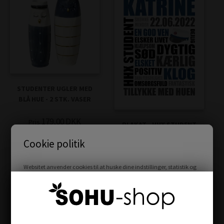
STUDENTER UGLER MED
BLÅ HUE - 2 STK. VASER
179,00
DKK
Pris
PLAKAT - HHX STUDENT
Cookie politik
69,00
58,65
DKK
Websitet anvender cookies til at huske dine indstillinger, statistik og
at målrette annoncer.
Læs mere her...