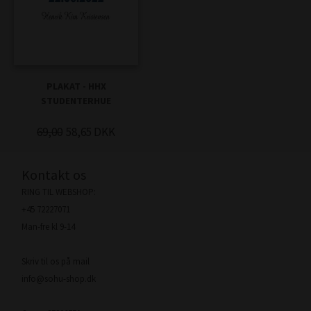
PLAKAT - HHX
STUDENTERHUE
69,00
58,65
DKK
Kontakt os
RING TIL WEBSHOP:
+45 72227071
Man-fre kl 9-14
Skriv til os på mail
info@sohu-shop.dk