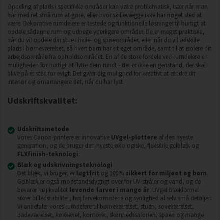
Opdeling af plads i specifikke områder kan være problematisk, især når man
har med ret små rum at gøre, eller hvor skillevægge ikke har noget sted at
være. Dekorative rumdelere er testede og funktionelle løsninger til hurtigt at
opdele sådanne rum og udpege yderligere områder. De er meget praktiske,
når du vil opdele din stue i hvile- og spiseområder, eller når du vil adskille
plads i børneværelset, så hvert barn har sit eget område, samt til at isolere dit
arbejdsområde fra opholdsområdet. En af de store fordele ved rumdelere er
muligheden for hurtigt at flytte dem rundt - det er ikke en genstand, der skal
blive på ét sted for evigt. Det giver dig mulighed for kreativt at ændre dit
interiør og omarrangere det, når du har lyst.
Udskriftskvalitet:
Udskriftsmetode
Vores Canon-printere er innovative
UVgel-plottere
af den nyeste
generation, og de bruger den nyeste økologiske, fleksible gelblæk og
FLXfinish-teknologi
.
Blæk og udskrivningsteknologi
Det blæk, vi bruger, er
lugtfrit
og 100%
sikkert for miljøet og børn
.
Gelblæk er også modstandsdygtigt over for UV-stråler og vand, og de
bevarer høj kvalitet
levende farver i mange år
. UVgel blækformel
sikrer billedstabilitet, høj farvekonsistens og synlighed af selv små detaljer.
Vi anbefaler vores rumdelere til børneværelset, stuen, soveværelset,
badeværelset, køkkenet, kontoret, skønhedssalonen, spaen og mange