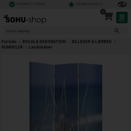
LEVERING 1-3 DAGE
FREMRAGENDE 4,7
0
Menu
Forside
›
BOLIG & DEKORATION
›
BILLEDER & LÆRRED
›
RUMDELER
›
Landskaber