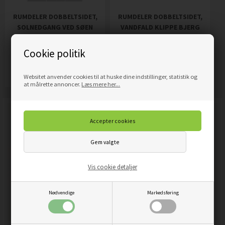
RUMDELER DOBBELTSIDET,
RUMDELER DOBBELTSIDET,
SOLNEDGANG VED SØEN
VANDFALD KLIPPE BJERG
1.689,00
DKK
2.699,00
DKK
Pris
Pris
Cookie politik
Mere info
Mere info
Websitet anvender cookies til at huske dine indstillinger, statistik og
at målrette annoncer.
Læs mere her...
Vis cookie detaljer
Nødvendige
Markedsføring