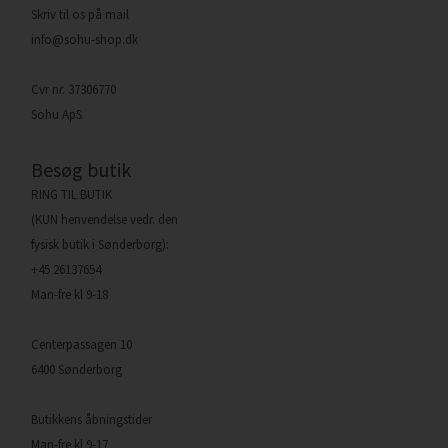
Skriv til os på mail
info@sohu-shop.dk
Cvr nr. 37306770
Sohu ApS
Besøg butik
RING TIL BUTIK
(KUN henvendelse vedr. den
fysisk butik i Sønderborg):
+45 26137654
Man-fre kl 9-18
Centerpassagen 10
6400 Sønderborg
Butikkens åbningstider
Man-fre kl 9-17