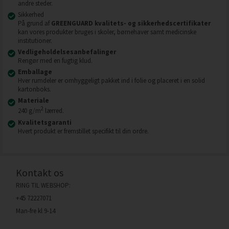
andre steder.
Sikkerhed
På grund af
GREENGUARD kvalitets- og sikkerhedscertifikater
kan vores produkter bruges i skoler, børnehaver samt medicinske
institutioner.
Vedligeholdelsesanbefalinger
Rengør med en fugtig klud.
Emballage
Hver rumdeler er omhyggeligt pakket ind i folie og placeret i en solid
kartonboks.
Materiale
2
240 g/m
lærred.
Kvalitetsgaranti
Hvert produkt er fremstillet specifikt til din ordre.
Kontakt os
RING TIL WEBSHOP:
+45 72227071
Man-fre kl 9-14