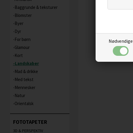
Baggrunde & teksturer
Blomster
Byer
Dyr
For børn
Nødvendige
Glamour
Kort
Landskaber
Mad & drikke
Med tekst
Mennesker
Natur
Orientalsk
FOTOTAPETER
3D & PERSPEKTIV