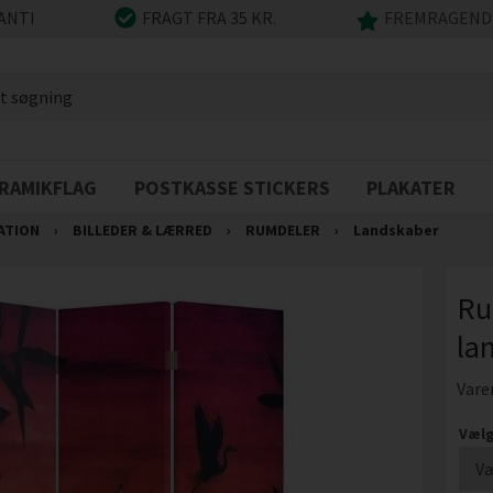
ANTI
FRAGT FRA 35 KR.
FREMRAGENDE
RAMIKFLAG
POSTKASSE STICKERS
PLAKATER
ATION
›
BILLEDER & LÆRRED
›
RUMDELER
›
Landskaber
Ru
la
Vare
Vælg