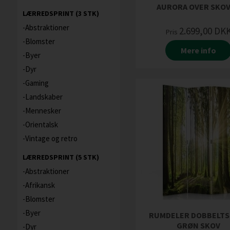
AURORA OVER SKO
LÆRREDSPRINT (3 STK)
Abstraktioner
2.699,00
DK
Pris
Blomster
Mere info
Byer
Dyr
Gaming
Landskaber
Mennesker
Orientalsk
Vintage og retro
LÆRREDSPRINT (5 STK)
Abstraktioner
Afrikansk
Blomster
Byer
RUMDELER DOBBELTS
GRØN SKOV
Dyr