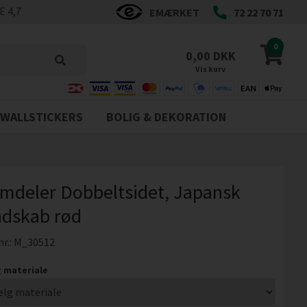
 4,7
EMÆRKET
72 22 70 71
0
0,00 DKK
Vis kurv
WALLSTICKERS
BOLIG & DEKORATION
mdeler Dobbeltsidet, Japansk
ndskab rød
nr.:
M_30512
 materiale