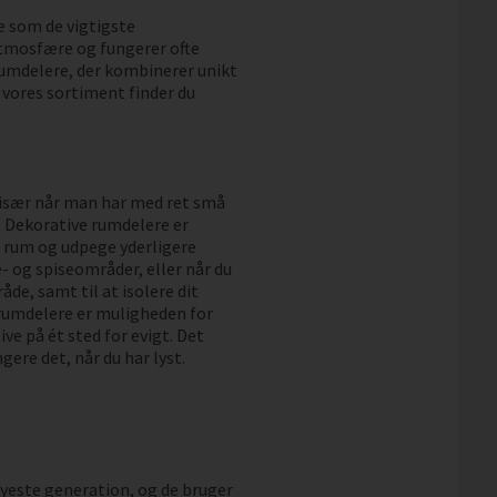
ge som de vigtigste
atmosfære og fungerer ofte
rumdelere, der kombinerer unikt
 vores sortiment finder du
 især når man har med ret små
. Dekorative rumdelere er
e rum og udpege yderligere
e- og spiseområder, eller når du
åde, samt til at isolere dit
 rumdelere er muligheden for
ive på ét sted for evigt. Det
gere det, når du har lyst.
yeste generation, og de bruger