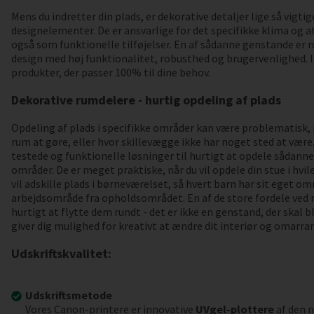
Mens du indretter din plads, er dekorative detaljer lige så vigti
designelementer. De er ansvarlige for det specifikke klima og 
også som funktionelle tilføjelser. En af sådanne genstande er 
design med høj funktionalitet, robusthed og brugervenlighed. I
produkter, der passer 100% til dine behov.
Dekorative rumdelere - hurtig opdeling af plads
Opdeling af plads i specifikke områder kan være problematisk,
rum at gøre, eller hvor skillevægge ikke har noget sted at være
testede og funktionelle løsninger til hurtigt at opdele sådann
områder. De er meget praktiske, når du vil opdele din stue i hvil
vil adskille plads i børneværelset, så hvert barn har sit eget omr
arbejdsområde fra opholdsområdet. En af de store fordele ved
hurtigt at flytte dem rundt - det er ikke en genstand, der skal bl
giver dig mulighed for kreativt at ændre dit interiør og omarran
Udskriftskvalitet:
Udskriftsmetode
Vores Canon-printere er innovative
UVgel-plottere
af den n