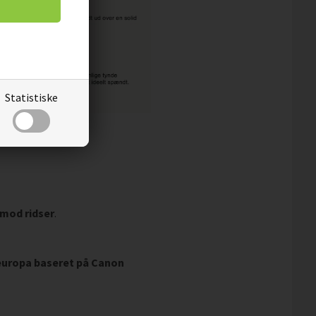
Statistiske
 mod ridser
.
leuropa baseret på Canon