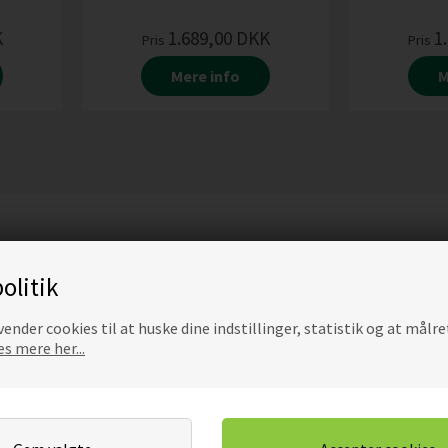
K
1.689,00
DKK
1
Pris
Pris
Mere info
M
olitik
ender cookies til at huske dine indstillinger, statistik og at målre
s mere her...