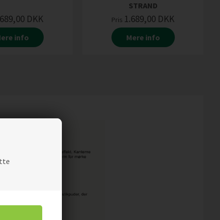
STRAND
.689,00
DKK
1.689,00
DKK
Pris
ere info
Mere info
tte