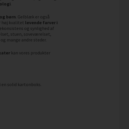
ologi
.
 og børn
. Gelblæk er også
 høj kvalitet
levende farver i
vekonsistens og synlighed af
elset, stuen, soveværelset,
 og mange andre steder.
kater
kan vores produkter
i en solid kartonboks.