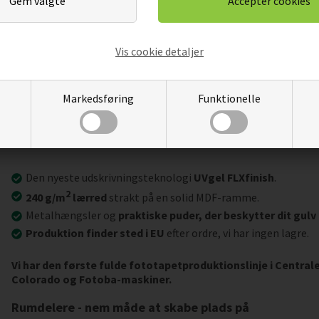
Vis cookie detaljer
Markedsføring
Funktionelle
Vigtigste produktegenskaber:
Den nyeste udskrivningsteknologi
UVgel FLXfinish
.
2
240 g/m
lærred
strakt på en solid MDF-ramme.
Metalhængsler og
praktiske puder, der beskytter dit gulv
Produktion finder sted i EU
efter ordre, vi har ingen lagre.
Vi har den første fulde fototapetproduktionslinje i Centra
Colorado og Fotoba-maskiner.
Rumdelere - nem måde at skabe plads på