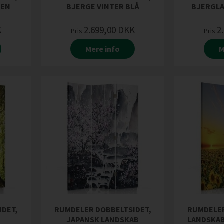
VEN
BJERGE VINTER BLÅ
BJERGL
K
2.699,00
DKK
2
Pris
Pris
Mere info
M
IDET,
RUMDELER DOBBELTSIDET,
RUMDELER
JAPANSK LANDSKAB
LANDSKAB