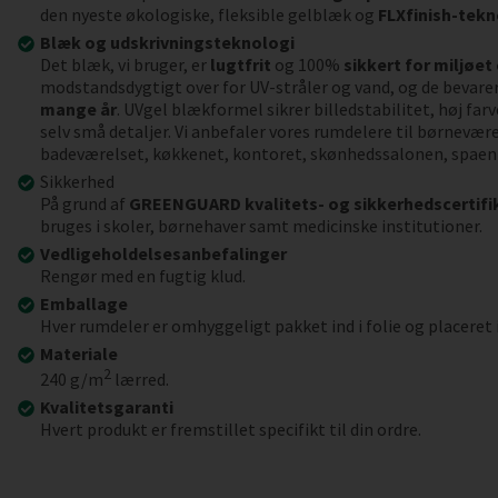
den nyeste økologiske, fleksible gelblæk og
FLXfinish-tekn
Blæk og udskrivningsteknologi
Det blæk, vi bruger, er
lugtfrit
og 100%
sikkert for miljøet
modstandsdygtigt over for UV-stråler og vand, og de bevarer
mange år
. UVgel blækformel sikrer billedstabilitet, høj far
selv små detaljer. Vi anbefaler vores rumdelere til børnevær
badeværelset, køkkenet, kontoret, skønhedssalonen, spaen
Sikkerhed
På grund af
GREENGUARD kvalitets- og sikkerhedscertifi
bruges i skoler, børnehaver samt medicinske institutioner.
Vedligeholdelsesanbefalinger
Rengør med en fugtig klud.
Emballage
Hver rumdeler er omhyggeligt pakket ind i folie og placeret 
Materiale
2
240 g/m
lærred.
Kvalitetsgaranti
Hvert produkt er fremstillet specifikt til din ordre.