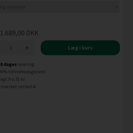
1.689,00
DKK
+
Læg i kurv
-8 dages
levering
00% tilfredhedsgaranti
agt fra 35 kr
-mærket netbutik