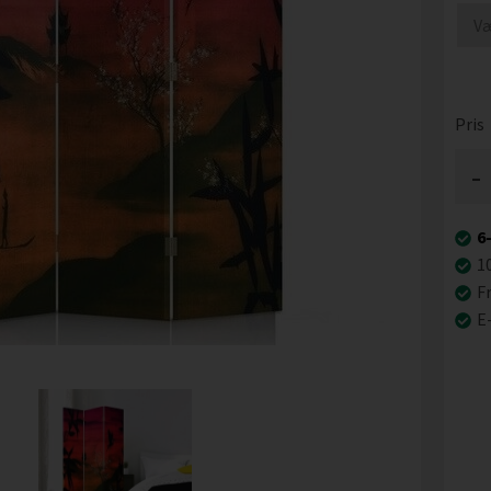
Pris
-
6
1
Fr
E