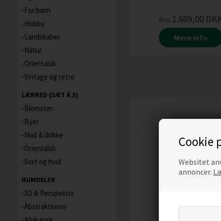
For børn
1.689,00
DK
Pris
Hobby
Landskaber
Mere info
Natur
Orientalsk
Vintage og retro
LÆRRED (SÆT Á 3)
Blomster
Byer
Mad & drikke
Cookie p
Orientalsk
Websitet anv
Sort og hvid
annoncer.
Læ
RUMDELER
3D & Perspektiv
Abstraktioner
Afrikansk