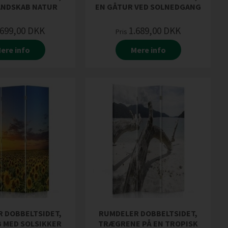
ANDSKAB NATUR
EN GÅTUR VED SOLNEDGANG
.699,00
DKK
1.689,00
DKK
Pris
ere info
Mere info
 DOBBELTSIDET,
RUMDELER DOBBELTSIDET,
 MED SOLSIKKER
TRÆGRENE PÅ EN TROPISK