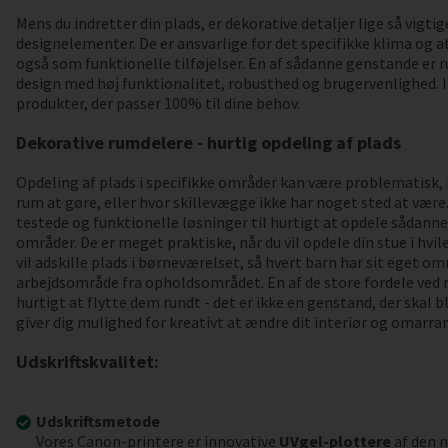
Mens du indretter din plads, er dekorative detaljer lige så vigti
designelementer. De er ansvarlige for det specifikke klima og 
også som funktionelle tilføjelser. En af sådanne genstande er 
design med høj funktionalitet, robusthed og brugervenlighed. I
produkter, der passer 100% til dine behov.
Dekorative rumdelere - hurtig opdeling af plads
Opdeling af plads i specifikke områder kan være problematisk,
rum at gøre, eller hvor skillevægge ikke har noget sted at være
testede og funktionelle løsninger til hurtigt at opdele sådann
områder. De er meget praktiske, når du vil opdele din stue i hvil
vil adskille plads i børneværelset, så hvert barn har sit eget omr
arbejdsområde fra opholdsområdet. En af de store fordele ved
hurtigt at flytte dem rundt - det er ikke en genstand, der skal bl
giver dig mulighed for kreativt at ændre dit interiør og omarran
Udskriftskvalitet:
Udskriftsmetode
Vores Canon-printere er innovative
UVgel-plottere
af den n