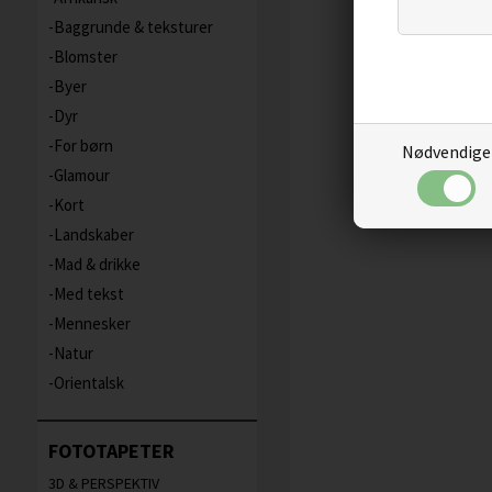
Baggrunde & teksturer
Blomster
Byer
Dyr
For børn
Nødvendige
Glamour
Kort
Landskaber
Mad & drikke
Med tekst
Mennesker
Natur
Orientalsk
FOTOTAPETER
3D & PERSPEKTIV