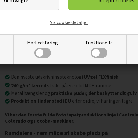
Vis cookie detaljer
Markedsføring
Funktionelle
Vigtigste produktegenskaber:
Den nyeste udskrivningsteknologi
UVgel FLXfinish
.
2
240 g/m
lærred
strakt på en solid MDF-ramme.
Metalhængsler og
praktiske puder, der beskytter dit gulv
Produktion finder sted i EU
efter ordre, vi har ingen lagre.
Vi har den første fulde fototapetproduktionslinje i Centra
Colorado og Fotoba-maskiner.
Rumdelere - nem måde at skabe plads på