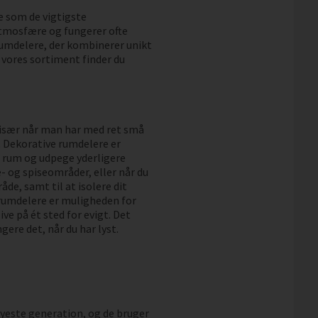
ge som de vigtigste
atmosfære og fungerer ofte
rumdelere, der kombinerer unikt
 vores sortiment finder du
 især når man har med ret små
. Dekorative rumdelere er
e rum og udpege yderligere
e- og spiseområder, eller når du
åde, samt til at isolere dit
 rumdelere er muligheden for
ive på ét sted for evigt. Det
gere det, når du har lyst.
yeste generation, og de bruger