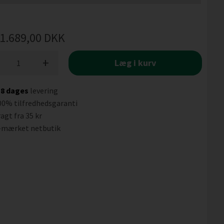
1.689,00
DKK
+
Læg i kurv
-8 dages
levering
00% tilfredhedsgaranti
agt fra 35 kr
-mærket netbutik