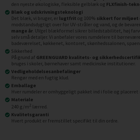
den nyeste økologiske, fleksible gelblæk og
FLXfinish-tekn
Blæk og udskrivningsteknologi
Det blæk, vi bruger, er
lugtfrit
og 100%
sikkert for miljøet
modstandsdygtigt over for UV-stråler og vand, og de bevarer
mange år
. UVgel blækformel sikrer billedstabilitet, høj far
selv små detaljer. Vi anbefaler vores rumdelere til børnevær
badeværelset, køkkenet, kontoret, skønhedssalonen, spaen
Sikkerhed
På grund af
GREENGUARD kvalitets- og sikkerhedscertifi
bruges i skoler, børnehaver samt medicinske institutioner.
Vedligeholdelsesanbefalinger
Rengør med en fugtig klud.
Emballage
Hver rumdeler er omhyggeligt pakket ind i folie og placeret 
Materiale
2
240 g/m
lærred.
Kvalitetsgaranti
Hvert produkt er fremstillet specifikt til din ordre.