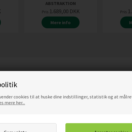
ABSTRAKTION
K
1.689,00
DKK
1
Pris
Pris
Mere info
M
olitik
ender cookies til at huske dine indstillinger, statistik og at målre
s mere her...