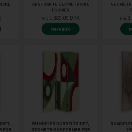
ISKE
ABSTRAKTE GEOMETRISKE
GEOMETR
FORMER
K
1.689,00
DKK
1
Pris
Pris
Mere info
M
IDET,
RUMDELER DOBBELTSIDET,
RUMDELER
R FOR
GEOMETRISKE FORMER FOR
L