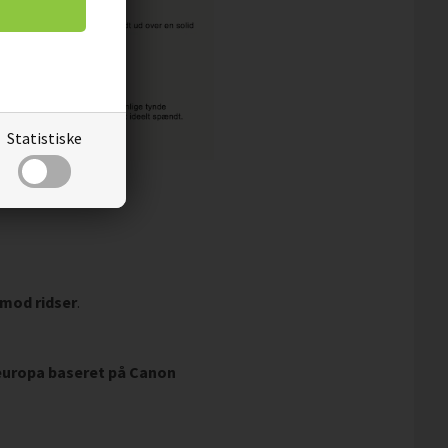
Statistiske
 mod ridser
.
leuropa baseret på Canon