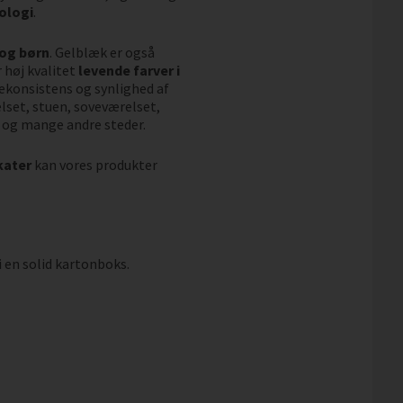
ologi
.
 og børn
. Gelblæk er også
 høj kvalitet
levende farver i
vekonsistens og synlighed af
elset, stuen, soveværelset,
 og mange andre steder.
kater
kan vores produkter
i en solid kartonboks.