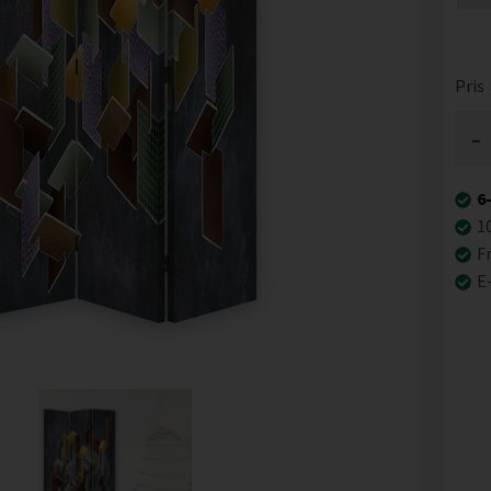
Pris
-
6
1
Fr
E