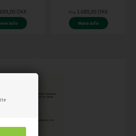
.689,00
DKK
1.689,00
DKK
Pris
ere info
Mere info
tte