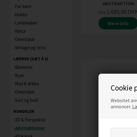
ABSTRAKTION
For børn
1.689,00
DK
Pris
Hobby
Landskaber
Mere info
Natur
Orientalsk
Vintage og retro
LÆRRED (SÆT Á 3)
Blomster
Byer
Mad & drikke
Cookie p
Orientalsk
Websitet anv
Sort og hvid
annoncer.
Læ
RUMDELER
3D & Perspektiv
Abstraktioner
Afrikansk