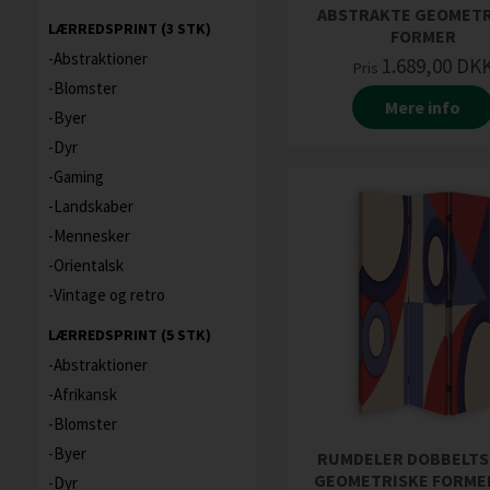
ABSTRAKTE GEOMETR
LÆRREDSPRINT (3 STK)
FORMER
Abstraktioner
1.689,00
DK
Pris
Blomster
Mere info
Byer
Dyr
Gaming
Landskaber
Mennesker
Orientalsk
Vintage og retro
LÆRREDSPRINT (5 STK)
Abstraktioner
Afrikansk
Blomster
Byer
RUMDELER DOBBELTS
GEOMETRISKE FORME
Dyr