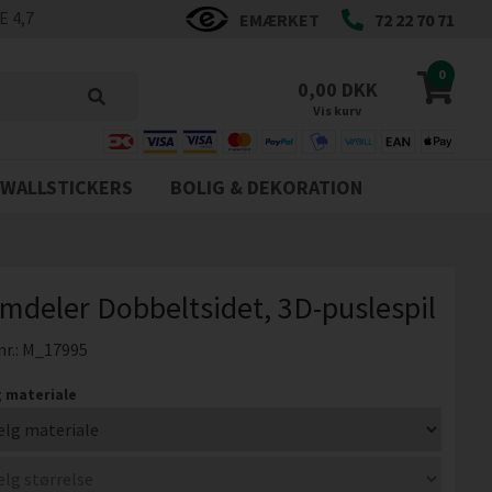
 4,7
EMÆRKET
72 22 70 71
0
0,00 DKK
Vis kurv
WALLSTICKERS
BOLIG & DEKORATION
mdeler Dobbeltsidet, 3D-puslespil
nr.:
M_17995
 materiale