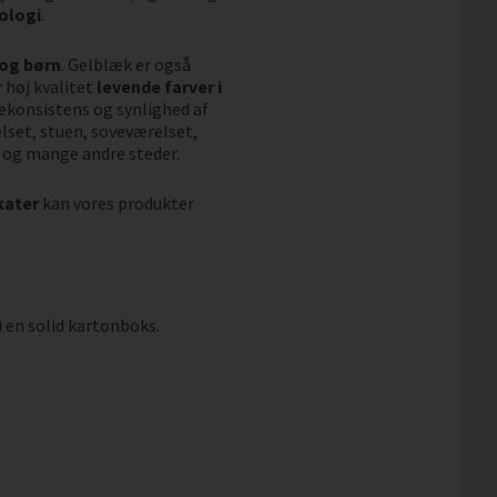
ologi
.
 og børn
. Gelblæk er også
 høj kvalitet
levende farver i
vekonsistens og synlighed af
elset, stuen, soveværelset,
 og mange andre steder.
kater
kan vores produkter
i en solid kartonboks.