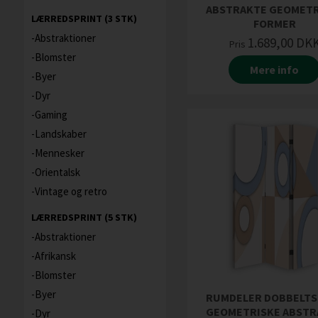
ABSTRAKTE GEOMETR
LÆRREDSPRINT (3 STK)
FORMER
Abstraktioner
1.689,00
DK
Pris
Blomster
Mere info
Byer
Dyr
Gaming
Landskaber
Mennesker
Orientalsk
Vintage og retro
LÆRREDSPRINT (5 STK)
Abstraktioner
Afrikansk
Blomster
Byer
RUMDELER DOBBELTS
GEOMETRISKE ABSTR
Dyr