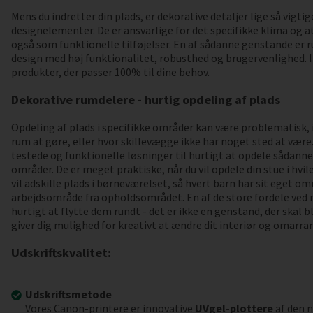
Mens du indretter din plads, er dekorative detaljer lige så vigti
designelementer. De er ansvarlige for det specifikke klima og 
også som funktionelle tilføjelser. En af sådanne genstande er 
design med høj funktionalitet, robusthed og brugervenlighed. I
produkter, der passer 100% til dine behov.
Dekorative rumdelere - hurtig opdeling af plads
Opdeling af plads i specifikke områder kan være problematisk,
rum at gøre, eller hvor skillevægge ikke har noget sted at være
testede og funktionelle løsninger til hurtigt at opdele sådann
områder. De er meget praktiske, når du vil opdele din stue i hvil
vil adskille plads i børneværelset, så hvert barn har sit eget omr
arbejdsområde fra opholdsområdet. En af de store fordele ved
hurtigt at flytte dem rundt - det er ikke en genstand, der skal bl
giver dig mulighed for kreativt at ændre dit interiør og omarran
Udskriftskvalitet:
Udskriftsmetode
Vores Canon-printere er innovative
UVgel-plottere
af den n