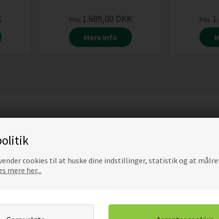
K
1.689,00
DKK
1
Pris
Pris
Mere info
M
olitik
ender cookies til at huske dine indstillinger, statistik og at målre
s mere her...