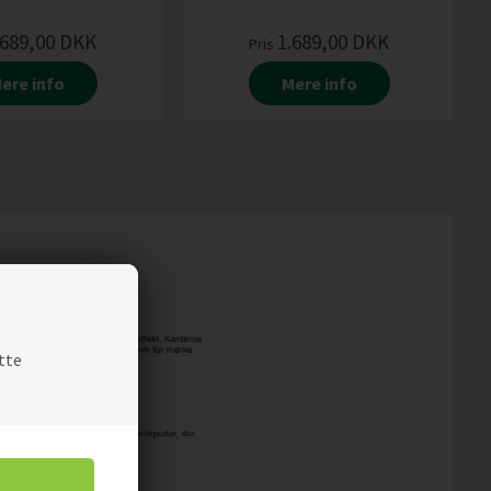
.689,00
DKK
1.689,00
DKK
Pris
ere info
Mere info
tte