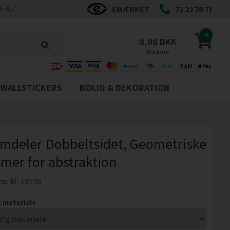
 4,7
EMÆRKET
72 22 70 71
0
0,00 DKK
Vis kurv
WALLSTICKERS
BOLIG & DEKORATION
mdeler Dobbeltsidet, Geometriske
rmer for abstraktion
nr.:
M_19110
 materiale