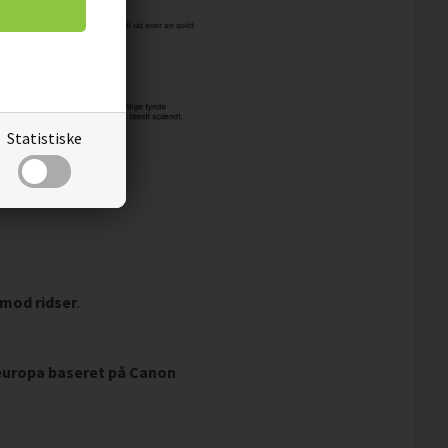
Statistiske
 mod ridser
.
leuropa baseret på Canon