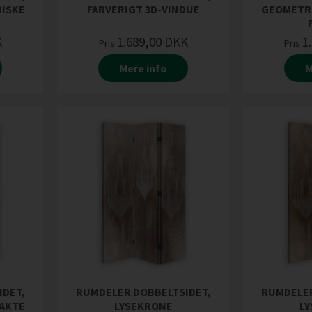
ISKE
FARVERIGT 3D-VINDUE
GEOMETR
K
1.689,00
DKK
1
Pris
Pris
Mere info
M
IDET,
RUMDELER DOBBELTSIDET,
RUMDELER
AKTE
LYSEKRONE
L