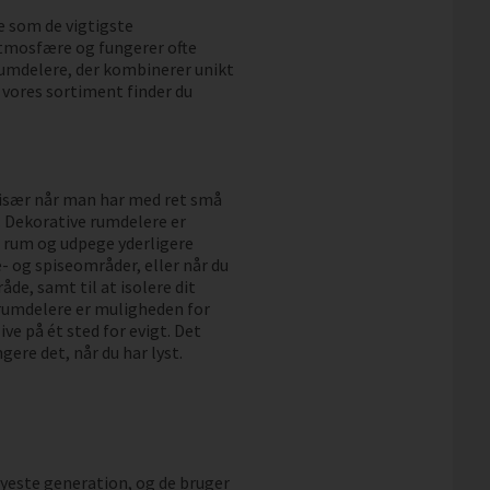
ge som de vigtigste
atmosfære og fungerer ofte
rumdelere, der kombinerer unikt
 vores sortiment finder du
 især når man har med ret små
. Dekorative rumdelere er
e rum og udpege yderligere
e- og spiseområder, eller når du
åde, samt til at isolere dit
 rumdelere er muligheden for
ive på ét sted for evigt. Det
gere det, når du har lyst.
yeste generation, og de bruger