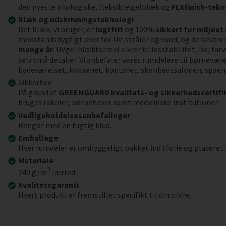
den nyeste økologiske, fleksible gelblæk og
FLXfinish-tekn
Blæk og udskrivningsteknologi
Det blæk, vi bruger, er
lugtfrit
og 100%
sikkert for miljøet
modstandsdygtigt over for UV-stråler og vand, og de bevarer
mange år
. UVgel blækformel sikrer billedstabilitet, høj far
selv små detaljer. Vi anbefaler vores rumdelere til børnevær
badeværelset, køkkenet, kontoret, skønhedssalonen, spaen
Sikkerhed
På grund af
GREENGUARD kvalitets- og sikkerhedscertifi
bruges i skoler, børnehaver samt medicinske institutioner.
Vedligeholdelsesanbefalinger
Rengør med en fugtig klud.
Emballage
Hver rumdeler er omhyggeligt pakket ind i folie og placeret 
Materiale
2
240 g/m
lærred.
Kvalitetsgaranti
Hvert produkt er fremstillet specifikt til din ordre.