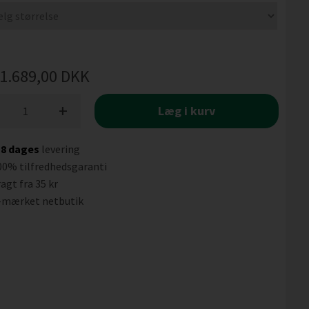
1.689,00
DKK
+
Læg i kurv
-8 dages
levering
00% tilfredhedsgaranti
agt fra 35 kr
-mærket netbutik