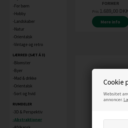
FORMER
For børn
1.689,00
DK
Pris
Hobby
Landskaber
Mere info
Natur
Orientalsk
Vintage og retro
LÆRRED (SÆT Á 3)
Blomster
Byer
Mad & drikke
Cookie p
Orientalsk
Websitet anv
Sort og hvid
annoncer.
Læ
RUMDELER
3D & Perspektiv
Abstraktioner
Afrikansk