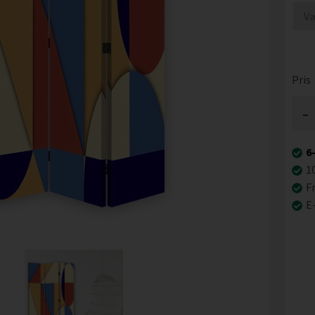
Pris
-
6
1
Fr
E