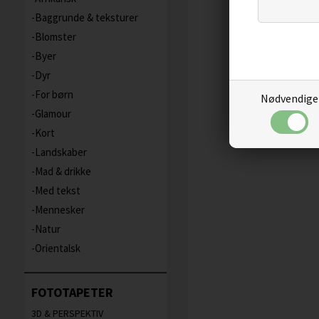
Baggrunde & teksturer
Blomster
Byer
Dyr
For børn
Nødvendige
Glamour
Kort
Landskaber
Mad & drikke
Med tekst
Mennesker
Natur
Orientalsk
FOTOTAPETER
3D & PERSPEKTIV