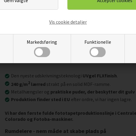
Vis cookie detaljer
Markedsføring
Funktionelle
Vigtigste produktegenskaber:
Den nyeste udskrivningsteknologi
UVgel FLXfinish
.
2
240 g/m
lærred
strakt på en solid MDF-ramme.
Metalhængsler og
praktiske puder, der beskytter dit gulv
Produktion finder sted i EU
efter ordre, vi har ingen lagre.
Vi har den første fulde fototapetproduktionslinje i Centra
Colorado og Fotoba-maskiner.
Rumdelere - nem måde at skabe plads på