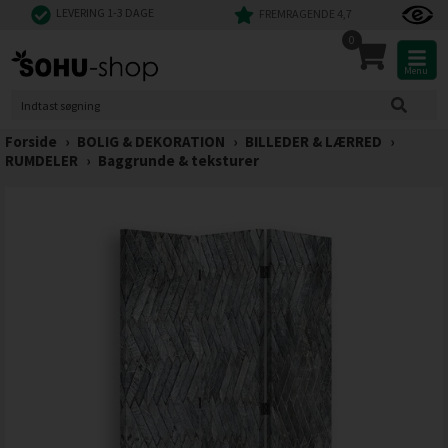
LEVERING 1-3 DAGE
FREMRAGENDE 4,7
0
Menu
Forside
›
BOLIG & DEKORATION
›
BILLEDER & LÆRRED
›
RUMDELER
›
Baggrunde & teksturer