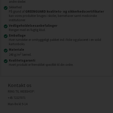
andre steder.
Sikkerhed
På grund af
GREENGUARD kvalitets- og sikkerhedscertifikater
kan vores produkter bruges i skoler, børnehaver samt medicinske
institutioner.
Vedligeholdelsesanbefalinger
Rengør med en fugtig klud.
Emballage
Hver rumdeler er omhyggeligt pakket ind i folie og placeret i en solid
kartonboks.
Materiale
2
240 g/m
lærred.
Kvalitetsgaranti
Hvert produkt er fremstillet specifikt til din ordre.
Kontakt os
RING TIL WEBSHOP:
+45 72227071
Man-fre kl 9-14