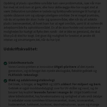
Opdeling af plads i specifikke områder kan være problematisk, især når man
har med ret små rum at gøre, eller hvor skillevægge ikke har noget sted at
være. Dekorative rumdelere er testede og funktionelle løsninger til hurtigt at
opdele sådanne rum og udpege yderligere områder. De er meget praktiske,
når du vil opdele din stue i hvile- og spiseområder, eller når du vil adskille
plads i børneværelset, så hvert barn har sit eget område, samt til at isolere dit
arbejdsområde fra opholdsområdet. En af de store fordele ved rumdelere er
muligheden for hurtigt at flytte dem rundt - det er ikke en genstand, der skal
blive på ét sted for evigt. Det giver dig mulighed for kreativt at ændre dit
interiør og omarrangere det, når du har lyst.
Udskriftskvalitet:
Udskriftsmetode
Vores Canon-printere er innovative
UVgel-plottere
af den nyeste
generation, og de bruger den nyeste økologiske, fleksible gelblæk og
FLXfinish-teknologi
.
Blæk og udskrivningsteknologi
Det blæk, vi bruger, er
lugtfrit
og 100%
sikkert for miljøet og børn
.
Gelblæk er også modstandsdygtigt over for UV-stråler og vand, og de
bevarer høj kvalitet
levende farver i mange år
. UVgel blækformel
sikrer billedstabilitet, høj farvekonsistens og synlighed af selv små detaljer.
Vi anbefaler vores rumdelere til børneværelset, stuen, soveværelset,
badeværelset, køkkenet, kontoret, skønhedssalonen, spaen og mange