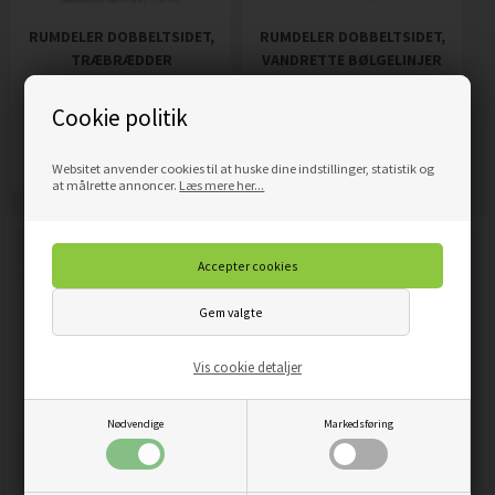
RUMDELER DOBBELTSIDET,
RUMDELER DOBBELTSIDET,
TRÆBRÆDDER
VANDRETTE BØLGELINJER
1.689,00
DKK
1.689,00
DKK
Pris
Pris
Cookie politik
Mere info
Mere info
Websitet anvender cookies til at huske dine indstillinger, statistik og
at målrette annoncer.
Læs mere her...
Vis cookie detaljer
Nødvendige
Markedsføring