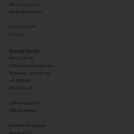
Skriv til os på mail
info@sohu-shop.dk
Cvr nr. 37306770
Sohu ApS
Besøg butik
RING TIL BUTIK
(KUN henvendelse vedr. den
fysisk butik i Sønderborg):
+45 26137654
Man-fre kl 9-18
Centerpassagen 10
6400 Sønderborg
Butikkens åbningstider
Man-fre kl 9-17