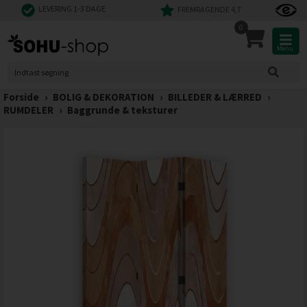
LEVERING 1-3 DAGE
FREMRAGENDE 4,7
0
Menu
Forside
›
BOLIG & DEKORATION
›
BILLEDER & LÆRRED
›
RUMDELER
›
Baggrunde & teksturer