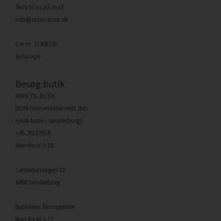
Skriv til os på mail
info@sohu-shop.dk
Cvr nr. 37306770
Sohu ApS
Besøg butik
RING TIL BUTIK
(KUN henvendelse vedr. den
fysisk butik i Sønderborg):
+45 26137654
Man-fre kl 9-18
Centerpassagen 10
6400 Sønderborg
Butikkens åbningstider
Man-fre kl 9-17