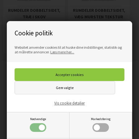
RUMDELER DOBBELTSIDET,
RUMDELER DOBBELTSIDET,
TRÆ I SKOV
VÆG MURSTEN TEKSTUR
1.689,00
DKK
1.689,00
DKK
Pris
Pris
Cookie politik
Mere info
Mere info
Websitet anvender cookies til at huske dine indstillinger, statistik og
at målrette annoncer.
Læs mere her...
Vis cookie detaljer
Nødvendige
Markedsføring