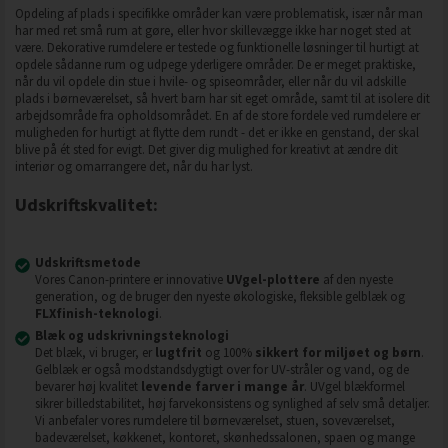
Opdeling af plads i specifikke områder kan være problematisk, især når man
har med ret små rum at gøre, eller hvor skillevægge ikke har noget sted at
være. Dekorative rumdelere er testede og funktionelle løsninger til hurtigt at
opdele sådanne rum og udpege yderligere områder. De er meget praktiske,
når du vil opdele din stue i hvile- og spiseområder, eller når du vil adskille
plads i børneværelset, så hvert barn har sit eget område, samt til at isolere dit
arbejdsområde fra opholdsområdet. En af de store fordele ved rumdelere er
muligheden for hurtigt at flytte dem rundt - det er ikke en genstand, der skal
blive på ét sted for evigt. Det giver dig mulighed for kreativt at ændre dit
interiør og omarrangere det, når du har lyst.
Udskriftskvalitet:
Udskriftsmetode
Vores Canon-printere er innovative
UVgel-plottere
af den nyeste
generation, og de bruger den nyeste økologiske, fleksible gelblæk og
FLXfinish-teknologi
.
Blæk og udskrivningsteknologi
Det blæk, vi bruger, er
lugtfrit
og 100%
sikkert for miljøet og børn
.
Gelblæk er også modstandsdygtigt over for UV-stråler og vand, og de
bevarer høj kvalitet
levende farver i mange år
. UVgel blækformel
sikrer billedstabilitet, høj farvekonsistens og synlighed af selv små detaljer.
Vi anbefaler vores rumdelere til børneværelset, stuen, soveværelset,
badeværelset, køkkenet, kontoret, skønhedssalonen, spaen og mange