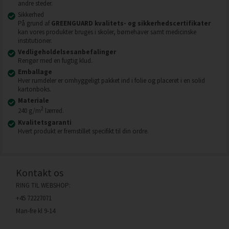
andre steder.
Sikkerhed
På grund af
GREENGUARD kvalitets- og sikkerhedscertifikater
kan vores produkter bruges i skoler, børnehaver samt medicinske
institutioner.
Vedligeholdelsesanbefalinger
Rengør med en fugtig klud.
Emballage
Hver rumdeler er omhyggeligt pakket ind i folie og placeret i en solid
kartonboks.
Materiale
2
240 g/m
lærred.
Kvalitetsgaranti
Hvert produkt er fremstillet specifikt til din ordre.
Kontakt os
RING TIL WEBSHOP:
+45 72227071
Man-fre kl 9-14